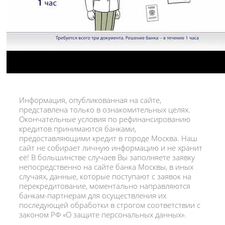
Информация, опубликованная на сайте,
представлена только в ознакомительных целях.
Окончательные условия по рефинансированию
кредитов принимаются банками,
предоставляющими кредит в городе Москва. Наш
сайт не собирает личную информацию и не хранит
её! В большинстве случаев Вы заполняете заявку
непосредственно на сайте банка Москвы, в иных
случаях, данные, которые поступают с заявок на
перекредитование, моментально направляются
банкам-партнерам для осуществления их
последующей обработки в строгом соответствии с
законом РФ «О защите персональных данных».