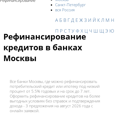
Рефинансирование
Санкт-Петербург
вся Россия
А
Б
В
Г
Д
Е
Ж
З
И
Й
К
Л
М
Н
П
Р
С
Т
У
Ф
Х
Ц
Ч
Ш
Щ
Э
Ю
Рефинансирование
кредитов в банках
Москвы
Все банки Москвы, где можно рефинансировать
потребительский кредит или ипотеку под низкий
процент от 5.5% годовых и на срок до 7 лет.
Оформить рефинансирование кредитов на более
выгодных условиях без справок и подтверждения
дохода - 3 предложения на август 2026 года с
онлайн заявкой.