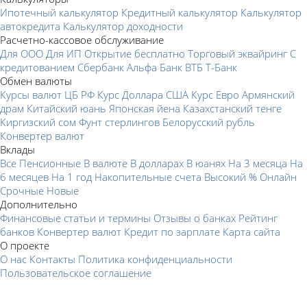
Ипотечный калькулятор
Кредитный калькулятор
Калькулятор
автокредита
Калькулятор доходности
Расчетно-кассовое обслуживание
Для ООО
Для ИП
Открытие бесплатно
Торговый эквайринг
С
кредитованием
Сбербанк
Альфа Банк
ВТБ
Т-Банк
Обмен валюты
Курсы валют ЦБ РФ
Курс Доллара США
Курс Евро
Армянский
драм
Китайский юань
Японская йена
Казахстанский тенге
Киргизский сом
Фунт стерлингов
Белорусский рубль
Конвертер валют
Вклады
Все
Пенсионные
В валюте
В долларах
В юанях
На 3 месяца
На
6 месяцев
На 1 год
Накопительные счета
Высокий %
Онлайн
Срочные
Новые
Дополнительно
Финансовые статьи и термины
Отзывы о банках
Рейтинг
банков
Конвертер валют
Кредит по зарплате
Карта сайта
О проекте
О нас
Контакты
Политика конфиденциальности
Пользовательское соглашение