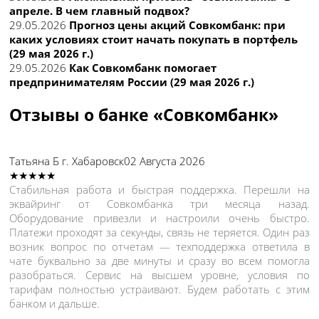
апреле. В чем главный подвох?
29.05.2026
Прогноз цены акций Совкомбанк: при
каких условиях стоит начать покупать в портфель
(29 мая 2026 г.)
29.05.2026
Как Совкомбанк помогает
предпринимателям России (29 мая 2026 г.)
Отзывы о банке «Совкомбанк»
Татьяна Б
г. Хабаровск
02 Августа 2026
★★★★★
Стабильная работа и быстрая поддержка. Перешли на
эквайринг от Совкомбанка три месяца назад.
Оборудование привезли и настроили очень быстро.
Платежи проходят за секунды, связь не теряется. Один раз
возник вопрос по отчетам — техподдержка ответила в
чате буквально за две минуты и сразу во всем помогла
разобраться. Сервис на высшем уровне, условия по
тарифам полностью устраивают. Будем работать с этим
банком и дальше.