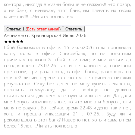
контора , никогда в жизни больше не свяжусь!! Это позор,
а не банк, я ненавижу этот банк, им плевать на своих
клиентов!!!!
...Читать полностью
Ответы: 1 (
Есть ответ банка!
)
Ответить
Анонимно
г. Красноярск
23 Июля 2026
★★★★★
Сбой банкомата в офисе. 15 июля2026 года пополняла
карту халва в офисе Совкомбанк, по не понятным
причинам произошёл сбой в системе, и мои деньги до
сегодняшнего 23.07.26 так и не зачислены, написаны
претензии, три раза поход в офис банка, разговоры на
горячей линии, переписка с ботом, не принесла никаких
результатов. Сижу без денег, не могу купить лекарства,
оплатить коммуналку, да и вообще не должна
отчитываться для чего мне нужны мои деньги. Да дали
мне бонусы извинительные, но что мне эти бонусы , они
меня не радуют. Вот сейчас время 22.48 и денег так и нет,
хоть и прошла инкассация 21 . 07.26... Буду ли я
рекомендовать
этот банк? Наверно нет, хоть и сама в нем
более 15 лет,
...Читать полностью