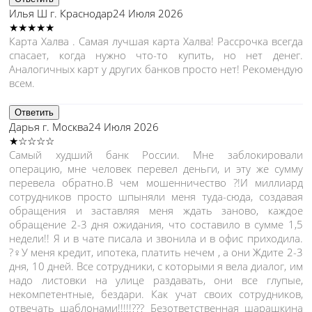
Илья Ш
г. Краснодар
24 Июля 2026
★★★★★
Карта Халва . Самая лучшая карта Халва! Рассрочка всегда
спасает, когда нужно что-то купить, но нет денег.
Аналогичных карт у других банков просто нет! Рекомендую
всем.
Ответить
Дарья
г. Москва
24 Июля 2026
★☆☆☆☆
Самый худший банк России. Мне заблокировали
операцию, мне человек перевел деньги, и эту же сумму
перевела обратно.В чем мошенничество ?!И миллиард
сотрудников просто шпыняли меня туда-сюда, создавая
обращения и заставляя меня ждать заново, каждое
обращение 2-3 дня ожидания, что составило в сумме 1,5
недели!! Я и в чате писала и звонила и в офис приходила.
?‍♀️У меня кредит, ипотека, платить нечем , а они Ждите 2-3
дня, 10 дней. Все сотрудники, с которыми я вела диалог, им
надо листовки на улице раздавать, они все глупые,
некомпетентные, бездари. Как учат своих сотрудников,
отвечать шаблонами!!!!!??? Безответственная шарашкина