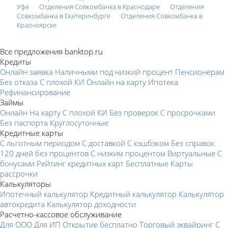
Уфе
Отделения Совкомбанка в Краснодаре
Отделения
Совкомбанка в Екатеринбурге
Отделения Совкомбанка в
Красноярске
Все предложения banktop.ru
Кредиты
Онлайн заявка
Наличными под низкий процент
Пенсионерам
Без отказа
С плохой КИ
Онлайн на карту
Ипотека
Рефинансирование
Займы
Онлайн
На карту
С плохой КИ
Без проверок
С просрочками
Без паспорта
Круглосуточные
Кредитные карты
С льготным периодом
С доставкой
С кэшбэком
Без справок
120 дней без процентов
С низким процентом
Виртуальные
С
бонусами
Рейтинг кредитных карт
Бесплатные
Карты
рассрочки
Калькуляторы
Ипотечный калькулятор
Кредитный калькулятор
Калькулятор
автокредита
Калькулятор доходности
Расчетно-кассовое обслуживание
Для ООО
Для ИП
Открытие бесплатно
Торговый эквайринг
С