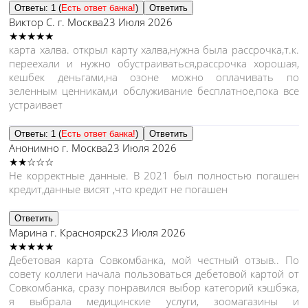
Ответы: 1 (
Есть ответ банка!
)
Ответить
Виктор С.
г. Москва
23 Июля 2026
★★★★★
карта халва. открыл карту халва,нужна была рассрочка,т.к.
переехали и нужно обустраиваться,рассрочка хорошая,
кешбек деньгами,на озоне можно оплачивать по
зеленным ценникам,и обслуживание бесплатное,пока все
устраивает
Ответы: 1 (
Есть ответ банка!
)
Ответить
Анонимно
г. Москва
23 Июля 2026
★★☆☆☆
Не корректные данные. В 2021 был полностью погашен
кредит,данные висят ,что кредит не погашен
Ответить
Марина
г. Красноярск
23 Июля 2026
★★★★★
Дебетовая карта Совкомбанка, мой честный отзыв.. По
совету коллеги начала пользоваться дебетовой картой от
Совкомбанка, сразу понравился выбор категорий кэшбэка,
я выбрала медицинские услуги, зоомагазины и