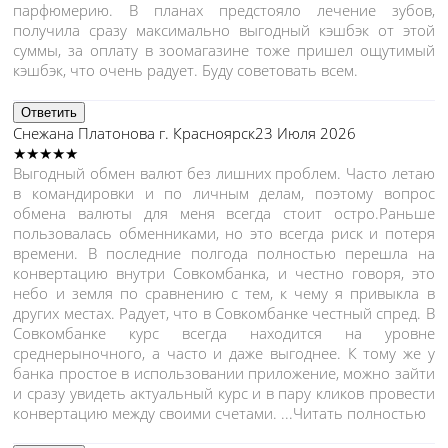
парфюмерию. В планах предстояло лечение зубов,
получила сразу максимально выгодный кэшбэк от этой
суммы, за оплату в зоомагазине тоже пришел ощутимый
кэшбэк, что очень радует. Буду советовать всем.
Ответить
Снежана Платонова
г. Красноярск
23 Июля 2026
★★★★★
Выгодный обмен валют без лишних проблем. Часто летаю
в командировки и по личным делам, поэтому вопрос
обмена валюты для меня всегда стоит остро.Раньше
пользовалась обменниками, но это всегда риск и потеря
времени. В последние полгода полностью перешла на
конвертацию внутри Совкомбанка, и честно говоря, это
небо и земля по сравнению с тем, к чему я привыкла в
других местах. Радует, что в Совкомбанке честный спред. В
Совкомбанке курс всегда находится на уровне
среднерыночного, а часто и даже выгоднее. К тому же у
банка простое в использовании приложение, можно зайти
и сразу увидеть актуальный курс и в пару кликов провести
конвертацию между
своими счетами.
...Читать полностью