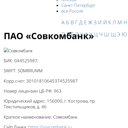
Санкт-Петербург
вся Россия
А
Б
В
Г
Д
Е
Ж
З
И
Й
К
Л
М
Н
ПАО «Совкомбанк»
П
Р
С
Т
У
Ф
Х
Ц
Ч
Ш
Щ
Э
Ю
БИК:
044525987,
SWIFT:
SOMRRUMM
Корр.счет:
30101810645374525987
Номер лицензии ЦБ РФ:
963
Юридический адрес:
156000, г. Кострома, пр.
Текстильщиков, д. 46
Краткое наименование:
Совкомбанк
Сайт банка:
https://sovcombank.ru