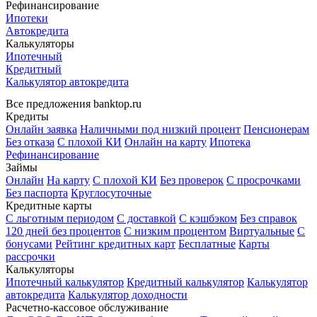
Рефинансирование
Ипотеки
Автокредита
Калькуляторы
Ипотечный
Кредитный
Калькулятор автокредита
Все предложения banktop.ru
Кредиты
Онлайн заявка
Наличными под низкий процент
Пенсионерам
Без отказа
С плохой КИ
Онлайн на карту
Ипотека
Рефинансирование
Займы
Онлайн
На карту
С плохой КИ
Без проверок
С просрочками
Без паспорта
Круглосуточные
Кредитные карты
С льготным периодом
С доставкой
С кэшбэком
Без справок
120 дней без процентов
С низким процентом
Виртуальные
С
бонусами
Рейтинг кредитных карт
Бесплатные
Карты
рассрочки
Калькуляторы
Ипотечный калькулятор
Кредитный калькулятор
Калькулятор
автокредита
Калькулятор доходности
Расчетно-кассовое обслуживание