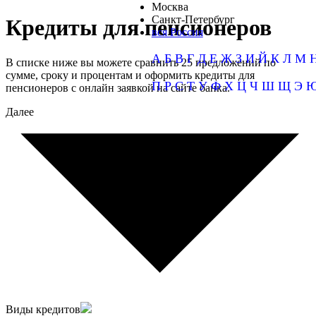
Москва
Санкт-Петербург
Кредиты для пенсионеров
вся Россия
А
Б
В
Г
Д
Е
Ж
З
И
Й
К
Л
М
В списке ниже вы можете сравнить 25 предложений по
сумме, сроку и процентам и оформить кредиты для
П
Р
С
Т
У
Ф
Х
Ц
Ч
Ш
Щ
Э
пенсионеров с онлайн заявкой на сайте банка.
Далее
Виды кредитов