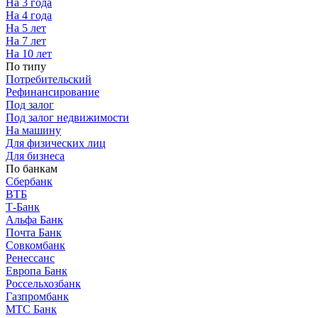
На 3 года
На 4 года
На 5 лет
На 7 лет
На 10 лет
По типу
Потребительский
Рефинансирование
Под залог
Под залог недвижимости
На машину
Для физических лиц
Для бизнеса
По банкам
Сбербанк
ВТБ
Т-Банк
Альфа Банк
Почта Банк
Совкомбанк
Ренессанс
Европа Банк
Россельхозбанк
Газпромбанк
МТС Банк