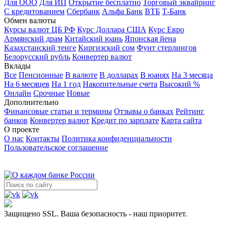
Для ООО
Для ИП
Открытие бесплатно
Торговый эквайринг
С кредитованием
Сбербанк
Альфа Банк
ВТБ
Т-Банк
Обмен валюты
Курсы валют ЦБ РФ
Курс Доллара США
Курс Евро
Армянский драм
Китайский юань
Японская йена
Казахстанский тенге
Киргизский сом
Фунт стерлингов
Белорусский рубль
Конвертер валют
Вклады
Все
Пенсионные
В валюте
В долларах
В юанях
На 3 месяца
На 6 месяцев
На 1 год
Накопительные счета
Высокий %
Онлайн
Срочные
Новые
Дополнительно
Финансовые статьи и термины
Отзывы о банках
Рейтинг
банков
Конвертер валют
Кредит по зарплате
Карта сайта
О проекте
О нас
Контакты
Политика конфиденциальности
Пользовательское соглашение
Защищено SSL. Ваша безопасность - наш приоритет.