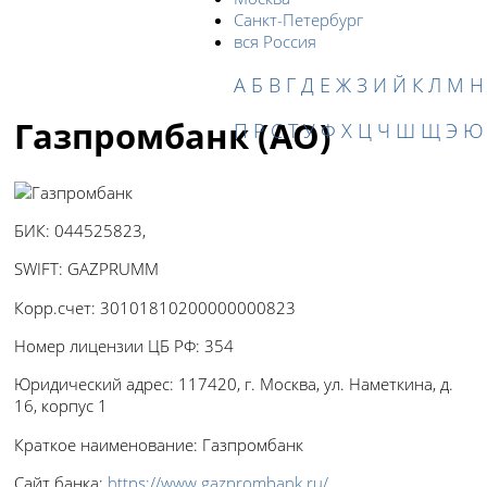
Санкт-Петербург
вся Россия
А
Б
В
Г
Д
Е
Ж
З
И
Й
К
Л
М
Н
Газпромбанк (АО)
П
Р
С
Т
У
Ф
Х
Ц
Ч
Ш
Щ
Э
Ю
БИК:
044525823,
SWIFT:
GAZPRUMM
Корр.счет:
30101810200000000823
Номер лицензии ЦБ РФ:
354
Юридический адрес:
117420, г. Москва, ул. Наметкина, д.
16, корпус 1
Краткое наименование:
Газпромбанк
Сайт банка:
https://www.gazprombank.ru/