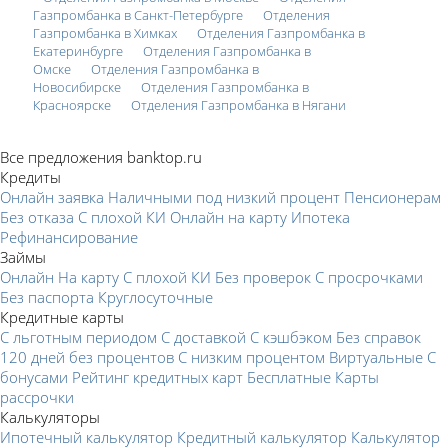
Газпромбанка в Санкт-Петербурге
Отделения
Газпромбанка в Химках
Отделения Газпромбанка в
Екатеринбурге
Отделения Газпромбанка в
Омске
Отделения Газпромбанка в
Новосибирске
Отделения Газпромбанка в
Красноярске
Отделения Газпромбанка в Нягани
Все предложения banktop.ru
Кредиты
Онлайн заявка
Наличными под низкий процент
Пенсионерам
Без отказа
С плохой КИ
Онлайн на карту
Ипотека
Рефинансирование
Займы
Онлайн
На карту
С плохой КИ
Без проверок
С просрочками
Без паспорта
Круглосуточные
Кредитные карты
С льготным периодом
С доставкой
С кэшбэком
Без справок
120 дней без процентов
С низким процентом
Виртуальные
С
бонусами
Рейтинг кредитных карт
Бесплатные
Карты
рассрочки
Калькуляторы
Ипотечный калькулятор
Кредитный калькулятор
Калькулятор