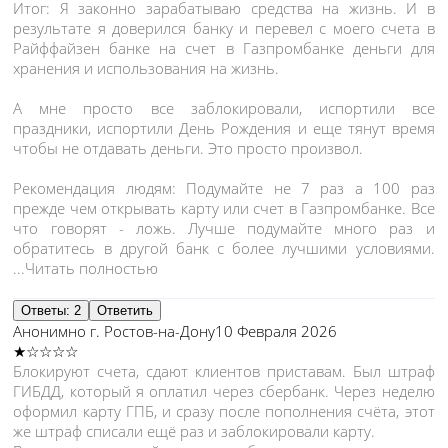
Итог: Я законно зарабатываю средства на жизнь. И в
результате я доверился банку и перевел с моего счета в
Райффайзен банке на счет в Газпромбанке деньги для
хранения и использования на жизнь.
А мне просто все заблокировали, испортили все
праздники, испортили День Рождения и еще тянут время
чтобы не отдавать деньги. Это просто произвол.
Рекомендация людям: Подумайте не 7 раз а 100 раз
прежде чем открывать карту или счет в Газпромбанке. Все
что говорят - ложь. Лучше подумайте много раз и
обратитесь в другой банк с более лучшими условиями.
...Читать полностью
Ответы: 2
Ответить
Анонимно
г. Ростов-на-Дону
10 Февраля 2026
★☆☆☆☆
Блокируют счета, сдают клиентов приставам. Был штраф
ГИБДД, который я оплатил через сбербанк. Через неделю
оформил карту ГПБ, и сразу после пополнения счёта, этот
же штраф списали ещё раз и заблокировали карту.