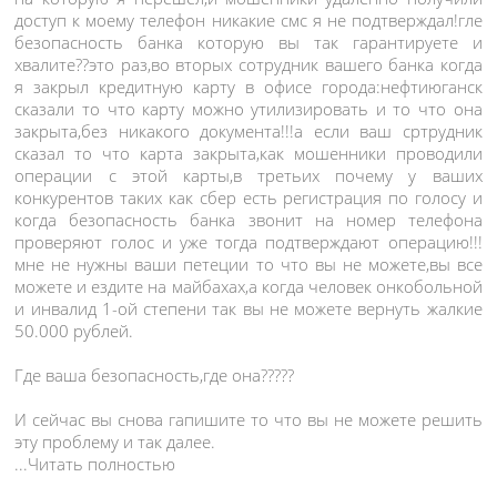
доступ к моему телефон никакие смс я не подтверждал!гле
безопасность банка которую вы так гарантируете и
хвалите??это раз,во вторых сотрудник вашего банка когда
я закрыл кредитную карту в офисе города:нефтиюганск
сказали то что карту можно утилизировать и то что она
закрыта,без никакого документа!!!а если ваш сртрудник
сказал то что карта закрыта,как мошенники
проводили
операции с этой карты,в третьих почему у ваших
конкурентов таких как сбер есть регистрация по голосу и
когда безопасность банка звонит на номер телефона
проверяют голос и уже тогда подтверждают операцию!!!
мне не нужны ваши петеции то что вы не можете,вы все
можете и ездите на майбахах,а когда человек онкобольной
и инвалид 1-ой степени так вы не можете вернуть жалкие
50.000 рублей.
Где ваша безопасность,где она?????
И сейчас вы снова гапишите то что вы не можете решить
эту проблему и так далее.
...Читать полностью