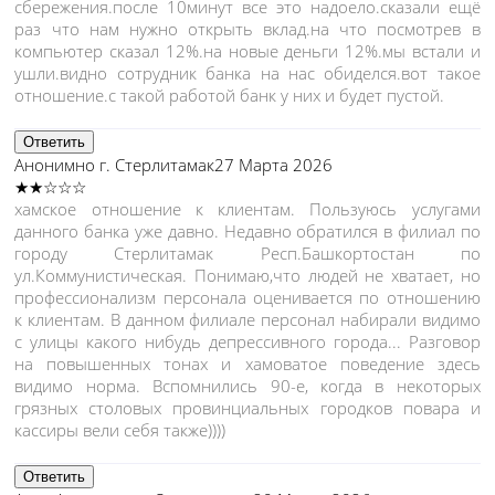
сбережения.после 10минут все это надоело.сказали ещё
раз что нам нужно открыть вклад.на что посмотрев в
компьютер сказал 12%.на новые деньги 12%.мы встали и
ушли.видно сотрудник банка на нас обиделся.вот такое
отношение.с такой работой банк у них и будет пустой.
Ответить
Анонимно
г. Стерлитамак
27 Марта 2026
★★☆☆☆
хамское отношение к клиентам. Пользуюсь услугами
данного банка уже давно. Недавно обратился в филиал по
городу Стерлитамак Респ.Башкортостан по
ул.Коммунистическая. Понимаю,что людей не хватает, но
профессионализм персонала оценивается по отношению
к клиентам. В данном филиале персонал набирали видимо
с улицы какого нибудь депрессивного города... Разговор
на повышенных тонах и хамоватое поведение здесь
видимо норма. Вспомнились 90-е, когда в некоторых
грязных столовых провинциальных городков повара и
кассиры вели себя также))))
Ответить