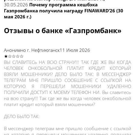
30.05.2026
Почему программа кешбэка
Газпромбанка получила награду FINAWARD’26 (30
мая 2026 г.)
Отзывы о банке «Газпромбанк»
Анонимно
г. Нефтиюганск
11 Июля 2026
★☆☆☆☆
ВЫ СЛАВИТЕСь НА ВСЮ СТРАНУ!!! ТАК ГДЕ ЖЕ ВЫ КОГДА
ЧЕЛОВЕК ОНКОБОЛЬНОЙ ПЛАТИТ КРЕДИТ КОТОРЫЙ
ВЗЯЛИ МОШЕННИКИ? ДЕЛО БЫЛО ТАК: В МЕССЕНДЖЕР
ТЕЛЕГРАМ МНЕ ПРИШЛО СООБШЕНИЕ С ССЫЛКОЙ НА
КОТОРУЮ Я ПЕРЕШЕЛ,И МОШЕННИКИ УДАЛЕННО
ПОЛУЧИЛИ ДОСТУП К МОЕМУ ТЕЛЕФОН НИ. Вы славитесь
на всю страну!!! Так где же вы когда человек онкобольной
платит кредит который взяли мошенники?
ДЕЛО БЫЛО ТАК:
В мессенджер телеграм мне пришло сообшение с ссылкой
на которую я перешел,и мошенники удаленно получили