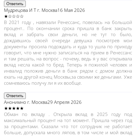
Ответить
Мудрецова И Т
г. Москва
16 Мая 2026
★☆☆☆☆
В 2021 году , навязали Ренессанс, повелась на большой
процент.. По окончании срока пришла в банк закрыть
вклад и забрать свои деньги, но не тут то было,
дождавшись своей очереди девушка посмотрев мои
документы просила подождать и куда то ушла по приходу
говорит, что мне нужно записаться на прием в Ренессанс
и там решать, на вопрос - почему, ведь я у вас открывала
вклад несла какой то бред. Теперь я пожилой человек и
инвалид положив деньги в банк рядом с домом должна
ехать на другой конец Москвы,за своими же деньгами. Уже
сомневаюсь получу ли я их вообще.
Ответить
Анонимно
г. Москва
29 Апреля 2026
★★★★★
Обман по вкладу . Открыла вклад в 2025 году под
максимальный процент на тот момент. Пришла через год
за процентами. Сказали что тот сотрудник не работает
больше, допускала много ляпов, в том числе и мой вклад