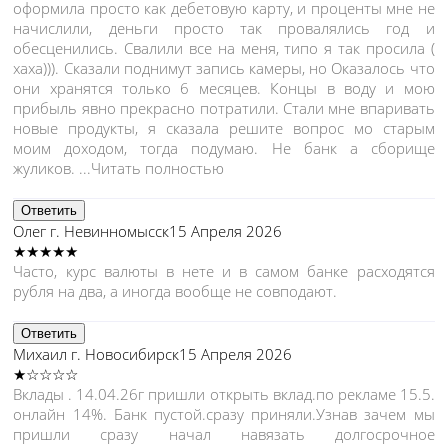
оформила просто как дебетовую карту, и проценты мне не
начислили, деньги просто так провалялись год и
обесценились. Свалили все на меня, типо я так просила (
хаха))). Сказали поднимут запись камеры, но Оказалось что
они хранятся только 6 месяцев. Концы в воду и мою
прибыль явно прекрасно потратили. Стали мне впаривать
новые продукты, я сказала решите вопрос мо старым
моим доходом, тогда подумаю. Не банк а сборище
жуликов.
...Читать полностью
Ответить
Олег
г. Невинномысск
15 Апреля 2026
★★★★★
Часто, курс валюты в нете и в самом банке расходятся
рубля на два, а иногда вообще не совподают.
Ответить
Михаил
г. Новосибирск
15 Апреля 2026
★☆☆☆☆
Вклады . 14.04.26г пришли открыть вклад.по рекламе 15.5.
онлайн 14%. Банк пустой.сразу приняли.Узнав зачем мы
пришли сразу начал навязать долгосрочное