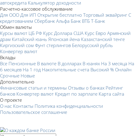
автокредита
Калькулятор доходности
Расчетно-кассовое обслуживание
Для ООО
Для ИП
Открытие бесплатно
Торговый эквайринг
С
кредитованием
Сбербанк
Альфа Банк
ВТБ
Т-Банк
Обмен валюты
Курсы валют ЦБ РФ
Курс Доллара США
Курс Евро
Армянский
драм
Китайский юань
Японская йена
Казахстанский тенге
Киргизский сом
Фунт стерлингов
Белорусский рубль
Конвертер валют
Вклады
Все
Пенсионные
В валюте
В долларах
В юанях
На 3 месяца
На
6 месяцев
На 1 год
Накопительные счета
Высокий %
Онлайн
Срочные
Новые
Дополнительно
Финансовые статьи и термины
Отзывы о банках
Рейтинг
банков
Конвертер валют
Кредит по зарплате
Карта сайта
О проекте
О нас
Контакты
Политика конфиденциальности
Пользовательское соглашение