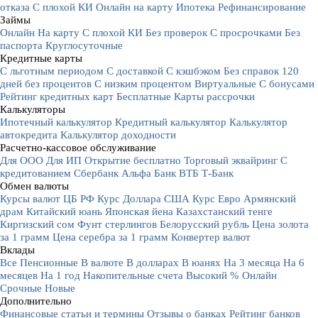
отказа
С плохой КИ
Онлайн на карту
Ипотека
Рефинансирование
Займы
Онлайн
На карту
С плохой КИ
Без проверок
С просрочками
Без
паспорта
Круглосуточные
Кредитные карты
С льготным периодом
С доставкой
С кэшбэком
Без справок
120
дней без процентов
С низким процентом
Виртуальные
С бонусами
Рейтинг кредитных карт
Бесплатные
Карты рассрочки
Калькуляторы
Ипотечный калькулятор
Кредитный калькулятор
Калькулятор
автокредита
Калькулятор доходности
Расчетно-кассовое обслуживание
Для ООО
Для ИП
Открытие бесплатно
Торговый эквайринг
С
кредитованием
Сбербанк
Альфа Банк
ВТБ
Т-Банк
Обмен валюты
Курсы валют ЦБ РФ
Курс Доллара США
Курс Евро
Армянский
драм
Китайский юань
Японская йена
Казахстанский тенге
Киргизский сом
Фунт стерлингов
Белорусский рубль
Цена золота
за 1 грамм
Цена серебра за 1 грамм
Конвертер валют
Вклады
Все
Пенсионные
В валюте
В долларах
В юанях
На 3 месяца
На 6
месяцев
На 1 год
Накопительные счета
Высокий %
Онлайн
Срочные
Новые
Дополнительно
Финансовые статьи и термины
Отзывы о банках
Рейтинг банков