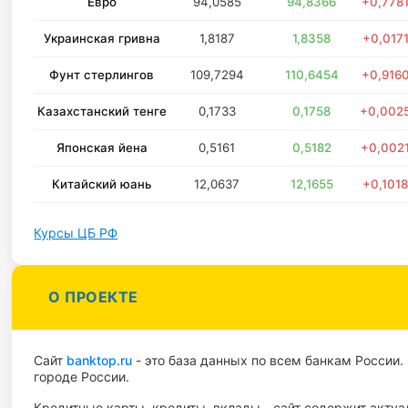
Евро
94,0585
94,8366
+0,778
Украинская гривна
1,8187
1,8358
+0,017
Фунт стерлингов
109,7294
110,6454
+0,916
Казахстанский тенге
0,1733
0,1758
+0,002
Японская йена
0,5161
0,5182
+0,002
Китайский юань
12,0637
12,1655
+0,101
Курсы ЦБ РФ
О ПРОЕКТЕ
Сайт
banktop.ru
- это база данных по всем банкам России
городе России.
Кредитные карты, кредиты, вклады - сайт содержит акту