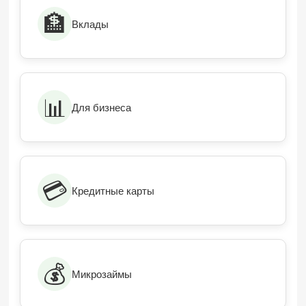
🏦
Вклады
📊
Для бизнеса
💳
Кредитные карты
💰
Микрозаймы