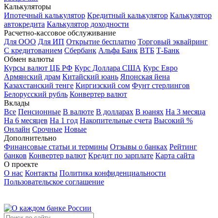
Калькуляторы
Ипотечный калькулятор
Кредитный калькулятор
Калькулятор
автокредита
Калькулятор доходности
Расчетно-кассовое обслуживание
Для ООО
Для ИП
Открытие бесплатно
Торговый эквайринг
С кредитованием
Сбербанк
Альфа Банк
ВТБ
Т-Банк
Обмен валюты
Курсы валют ЦБ РФ
Курс Доллара США
Курс Евро
Армянский драм
Китайский юань
Японская йена
Казахстанский тенге
Киргизский сом
Фунт стерлингов
Белорусский рубль
Конвертер валют
Вклады
Все
Пенсионные
В валюте
В долларах
В юанях
На 3 месяца
На 6 месяцев
На 1 год
Накопительные счета
Высокий %
Онлайн
Срочные
Новые
Дополнительно
Финансовые статьи и термины
Отзывы о банках
Рейтинг
банков
Конвертер валют
Кредит по зарплате
Карта сайта
О проекте
О нас
Контакты
Политика конфиденциальности
Пользовательское соглашение