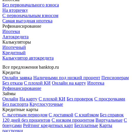
Без первоначального взноса
На вторичку
С первоначальным взносом
Самая выгодная ипотека
Рефинансирование
Ипотеки
Автокредита
Калькуляторы
Ипотечный
Кредитный
Калькулятор автокредита
Все предложения banktop.ru
Кредиты
Онлайн заявка
Наличными под низкий процент
Пенсионерам
Без отказа
С плохой КИ
Онлайн на карту
Ипотека
Рефинансирование
Займы
Онлайн
На карту
С плохой КИ
Без проверок
С просрочками
Без паспорта
Круглосуточные
Кредитные карты
С льготным периодом
С доставкой
С кэшбэком
Без справок
120 дней без процентов
С низким процентом
Виртуальные
С
бонусами
Рейтинг кредитных карт
Бесплатные
Карты
рассрочки