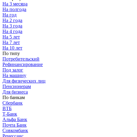
На 3 месяца
На полгода
На год
На 2 года
На 3 года
На 4 года
На 5 лет
На 7 лет
На 10 лет
По типу
Потребительский
Рефинансирование
Под залог
На машину
Для физических лиц
Пенсионерам
Для бизнеса
По банкам
Сбербанк
ВТБ
Т-Банк
Альфа Банк
Почта Банк
Совкомбанк
Ренессанс