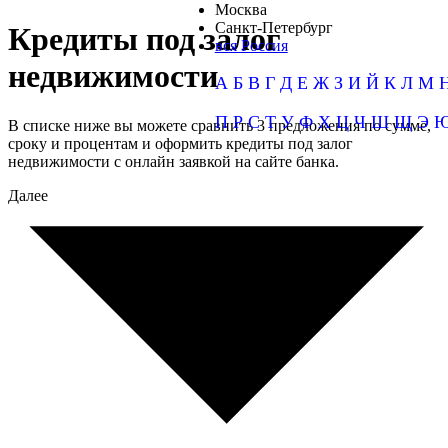
Москва
Санкт-Петербург
Кредиты под залог
вся Россия
недвижимости
А
Б
В
Г
Д
Е
Ж
З
И
Й
К
Л
М
П
Р
С
Т
У
Ф
Х
Ц
Ч
Ш
Щ
Э
В списке ниже вы можете сравнить 3 предложения по сумме,
сроку и процентам и оформить кредиты под залог
недвижимости с онлайн заявкой на сайте банка.
Далее