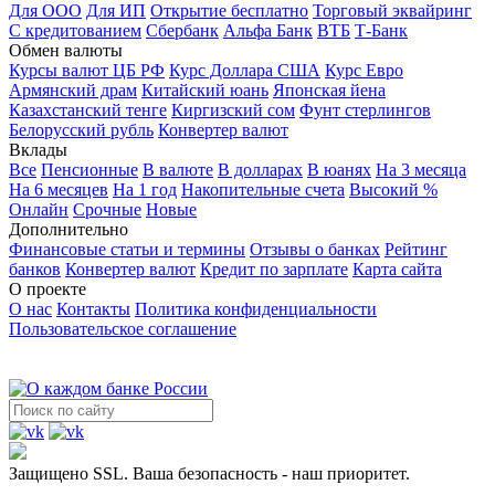
Для ООО
Для ИП
Открытие бесплатно
Торговый эквайринг
С кредитованием
Сбербанк
Альфа Банк
ВТБ
Т-Банк
Обмен валюты
Курсы валют ЦБ РФ
Курс Доллара США
Курс Евро
Армянский драм
Китайский юань
Японская йена
Казахстанский тенге
Киргизский сом
Фунт стерлингов
Белорусский рубль
Конвертер валют
Вклады
Все
Пенсионные
В валюте
В долларах
В юанях
На 3 месяца
На 6 месяцев
На 1 год
Накопительные счета
Высокий %
Онлайн
Срочные
Новые
Дополнительно
Финансовые статьи и термины
Отзывы о банках
Рейтинг
банков
Конвертер валют
Кредит по зарплате
Карта сайта
О проекте
О нас
Контакты
Политика конфиденциальности
Пользовательское соглашение
Защищено SSL. Ваша безопасность - наш приоритет.