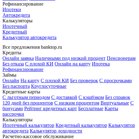
Рефинансирование
Ипотеки
Автокредита
Калькуляторы
Ипотечный
Кредитный
Калькулятор автокредита
Все предложения banktop.ru
Кредиты
Онлайн заявка
Наличными под низкий процент
Пенсионерам
Без отказа
С плохой КИ
Онлайн на карту
Ипотека
Рефинансирование
Займы
Онлайн
На карту
С плохой КИ
Без проверок
С просрочками
Без паспорта
Круглосуточные
Кредитные карты
С льготным периодом
С доставкой
С кэшбэком
Без справок
120 дней без процентов
С низким процентом
Виртуальные
С
бонусами
Рейтинг кредитных карт
Бесплатные
Карты
рассрочки
Калькуляторы
Ипотечный калькулятор
Кредитный калькулятор
Калькулятор
автокредита
Калькулятор доходности
Расчетно-кассовое обслуживание