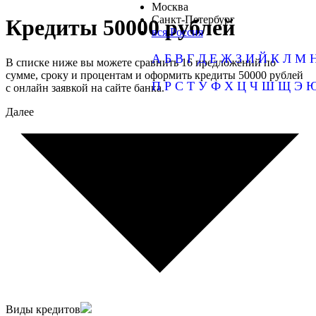
Москва
Санкт-Петербург
Кредиты 50000 рублей
вся Россия
А
Б
В
Г
Д
Е
Ж
З
И
Й
К
Л
М
В списке ниже вы можете сравнить 16 предложений по
сумме, сроку и процентам и оформить кредиты 50000 рублей
П
Р
С
Т
У
Ф
Х
Ц
Ч
Ш
Щ
Э
с онлайн заявкой на сайте банка.
Далее
Виды кредитов