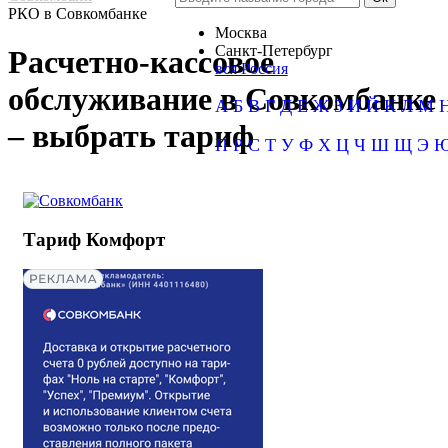
РКО в Совкомбанке
Москва
Санкт-Петербург
Расчетно-кассовое
вся Россия
обслуживание в Совкомбанке
А
Б
В
Г
Д
Е
Ж
З
И
Й
К
Л
М
– выбрать тариф
П
Р
С
Т
У
Ф
Х
Ц
Ч
Ш
Щ
Э
Тариф Комфорт