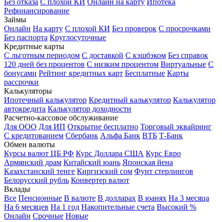
Без отказа
С плохой КИ
Онлайн на карту
Ипотека
Рефинансирование
Займы
Онлайн
На карту
С плохой КИ
Без проверок
С просрочками
Без паспорта
Круглосуточные
Кредитные карты
С льготным периодом
С доставкой
С кэшбэком
Без справок
120 дней без процентов
С низким процентом
Виртуальные
С
бонусами
Рейтинг кредитных карт
Бесплатные
Карты
рассрочки
Калькуляторы
Ипотечный калькулятор
Кредитный калькулятор
Калькулятор
автокредита
Калькулятор доходности
Расчетно-кассовое обслуживание
Для ООО
Для ИП
Открытие бесплатно
Торговый эквайринг
С кредитованием
Сбербанк
Альфа Банк
ВТБ
Т-Банк
Обмен валюты
Курсы валют ЦБ РФ
Курс Доллара США
Курс Евро
Армянский драм
Китайский юань
Японская йена
Казахстанский тенге
Киргизский сом
Фунт стерлингов
Белорусский рубль
Конвертер валют
Вклады
Все
Пенсионные
В валюте
В долларах
В юанях
На 3 месяца
На 6 месяцев
На 1 год
Накопительные счета
Высокий %
Онлайн
Срочные
Новые