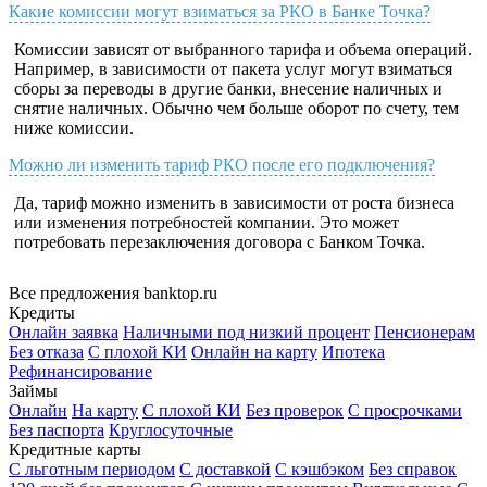
Какие комиссии могут взиматься за РКО в Банке Точка?
Комиссии зависят от выбранного тарифа и объема операций.
Например, в зависимости от пакета услуг могут взиматься
сборы за переводы в другие банки, внесение наличных и
снятие наличных. Обычно чем больше оборот по счету, тем
ниже комиссии.
Можно ли изменить тариф РКО после его подключения?
Да, тариф можно изменить в зависимости от роста бизнеса
или изменения потребностей компании. Это может
потребовать перезаключения договора с Банком Точка.
Все предложения banktop.ru
Кредиты
Онлайн заявка
Наличными под низкий процент
Пенсионерам
Без отказа
С плохой КИ
Онлайн на карту
Ипотека
Рефинансирование
Займы
Онлайн
На карту
С плохой КИ
Без проверок
С просрочками
Без паспорта
Круглосуточные
Кредитные карты
С льготным периодом
С доставкой
С кэшбэком
Без справок