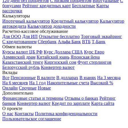
120 дней без процентов
С низким процентом
Виртуальные
С
бонусами
Рейтинг кредитных карт
Бесплатные
Карты
рассрочки
Калькуляторы
Ипотечный калькулятор
Кредитный калькулятор
Калькулятор
автокредита
Калькулятор доходности
Расчетно-кассовое обслуживание
Для ООО
Для ИП
Открытие бесплатно
Торговый эквайринг
С кредитованием
Сбербанк
Альфа Банк
ВТБ
Т-Банк
Обмен валюты
Курсы валют ЦБ РФ
Курс Доллара США
Курс Евро
Армянский драм
Китайский юань
Японская йена
Казахстанский тенге
Киргизский сом
Фунт стерлингов
Белорусский рубль
Конвертер валют
Вклады
Все
Пенсионные
В валюте
В долларах
В юанях
На 3 месяца
На 6 месяцев
На 1 год
Накопительные счета
Высокий %
Онлайн
Срочные
Новые
Дополнительно
Финансовые статьи и термины
Отзывы о банках
Рейтинг
банков
Конвертер валют
Кредит по зарплате
Карта сайта
О проекте
О нас
Контакты
Политика конфиденциальности
Пользовательское соглашение