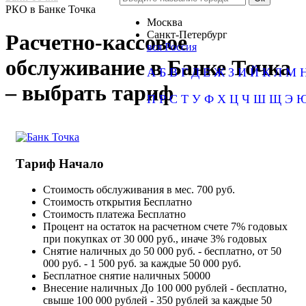
РКО в Банке Точка
Москва
Санкт-Петербург
Расчетно-кассовое
вся Россия
обслуживание в Банке Точка
А
Б
В
Г
Д
Е
Ж
З
И
Й
К
Л
М
– выбрать тариф
П
Р
С
Т
У
Ф
Х
Ц
Ч
Ш
Щ
Э
Тариф Начало
Стоимость обслуживания в мес.
700 руб.
Стоимость открытия
Бесплатно
Стоимость платежа
Бесплатно
Процент на остаток на расчетном счете
7% годовых
при покупках от 30 000 руб., иначе 3% годовых
Снятие наличных
до 50 000 руб. - бесплатно, от 50
000 руб. - 1 500 руб. за каждые 50 000 руб.
Бесплатное снятие наличных
50000
Внесение наличных
До 100 000 рублей - бесплатно,
свыше 100 000 рублей - 350 рублей за каждые 50