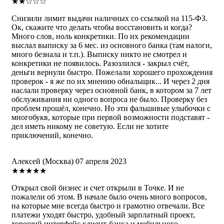
★★☆☆☆
Снизили лимит выдачи наличных со ссылкой на 115-ФЗ.
Ок, скажите что делать чтобы восстановить и когда?
Много слов, ноль конкретики. По их рекомендации
выслал выписку за 6 мес. из основного банка (там налоги,
много безнала и т.п.). Выписку никто не смотрел и
конкретики не появилось. Разозлился - закрыл счёт,
деньги вернули быстро. Пожелали хорошего прохождения
проверок - я же по их мнению обнальщик... И через 2 дня
наслали проверку через основной банк, в котором за 7 лет
обслуживания ни одного вопроса не было. Проверку без
проблем прошёл, конечно. Но эти фальшивые улыбочки с
многобукв, которые при первой возможности подставят -
дел иметь никому не советую. Если не хотите
приключений, конечно.
Алексей
(Москва)
07 апреля 2023
★★★★★
Открыл свой бизнес и счет открыли в Точке. И не
пожалели об этом. В начале было очень много вопросов,
на которые мне всегда быстро и грамотно отвечали. Все
платежи уходят быстро, удобный зарплатный проект,
хороший интерфейс клиент-банка и мобильного