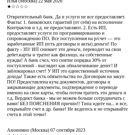
Илья
(Москва)
22 мая 2026
★☆☆☆☆
Отвратительный банк. Да и услуги не все предоставляет.
Факты: 1. банковских гарантий (от себя) на исполнение
Контрактов и т.д. не предоставляют. 2. Есть ИП,
предоставляет услуги по программированию и
сопровождению ПО. Все поступления на р/счет — это
заработанные ИП (есть договоры и акты) деньги! По
факту - ЗП! ИП снимает эти деньги, переводит на свои
дебет.карты и тратит как физлицо, на собственные
нужды! А банк счел, что снятие порядка 30% от
поступлений - выглядит как обналичивание денег! И
заблокировал счет! У ИП это единственный источник
дохода! Также есть обязательства по Договорам на закуп
ПО! Предоставлена куча документов, договоры и
закрывающие документы, подтверждение о переводе
именно на свои карты, чтобы потом тратить эти деньги и
т.д. Вердикт банка - мы не можем больше сотрудничать с
вами! БЕЗ ПОЯСНЕНИЯ причин!! Типа идите на... и все,
открывайте счет в др. банке! Не ведитесь и не открывайте
счета в этой точке!
Анонимно
(Москва)
07 сентября 2023