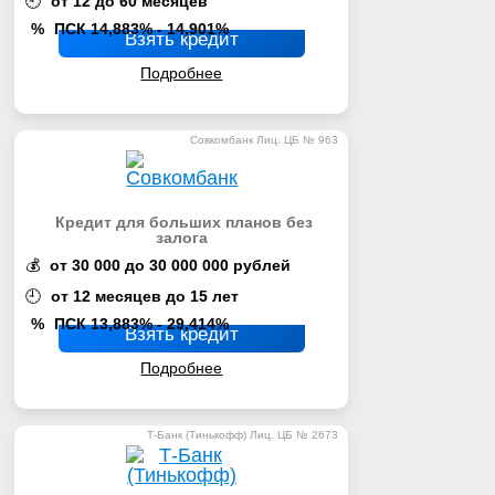
🕘
от 12 до 60 месяцев
%
ПСК 14,883% - 14,901%
Взять кредит
Подробнее
Совкомбанк Лиц. ЦБ № 963
Кредит для больших планов без
залога
💰
от 30 000 до 30 000 000 рублей
🕘
от 12 месяцев до 15 лет
%
ПСК 13,883% - 29,414%
Взять кредит
Подробнее
Т-Банк (Тинькофф) Лиц. ЦБ № 2673