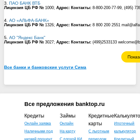
3.
ПАО БАНК ВТБ
Лицензия ЦБ РФ №
1000;
Адрес:
Контакты:
8-800-200-77-99, (495) 73
4.
АО «АЛЬФА-БАНК»
Лицензия ЦБ РФ №
1326;
Адрес:
Контакты:
8 800 200 2551 mail@alf
5.
АО "Яндекс Банк"
Лицензия ЦБ РФ №
3027;
Адрес:
Контакты:
(499)2533133 welcome@b
Показ
Все банки и банковские услуги Сима
Все предложения banktop.ru
Кредиты
Займы
Кредитные
Калькулят
карты
Онлайн заявка
Онлайн
Ипотечный
Наличными под
На карту
С льготным
калькулятор
низкий процент
С плохой КИ
периодом
Кредитный