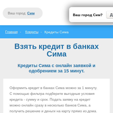
Закрыть
Москва
Ваш город:
Сим
Санкт-Петербург
Ваш город Сим?
вся Россия
А
Б
В
Г
Д
Е
Ж
З
И
Й
К
Л
М
Н
О
П
Р
С
Т
У
Ф
Х
Ц
Ч
Ш
Щ
Э
Ю
Я
Главная
Кредиты
Кредиты Сима
Взять кредит в банках
Сима
Кредиты Сима с онлайн заявкой и
одобрением за 15 минут.
Оформить кредит в банках Сима можно за 1 минуту.
С помощью фильтра подберите выгодные условия
кредита - сумму и срок. Подать заявку на кредит
можно онлайн сразу в несколько банков Сима, а
получить решение и деньги на карту прямо из дома.