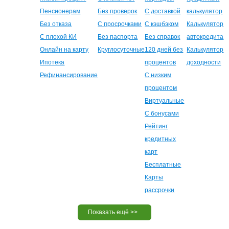
Пенсионерам
Без проверок
С доставкой
калькулятор
Без отказа
С просрочками
С кэшбэком
Калькулятор
С плохой КИ
Без паспорта
Без справок
автокредита
Онлайн на карту
Круглосуточные
120 дней без
Калькулятор
Ипотека
процентов
доходности
Рефинансирование
С низким
процентом
Виртуальные
С бонусами
Рейтинг
кредитных
карт
Бесплатные
Карты
рассрочки