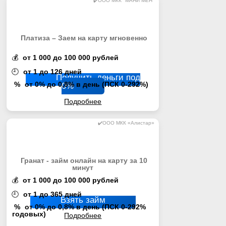
✔️ООО МКК "МАНИ МЕН"
Платиза – Заем на карту мгновенно
💰
от 1 000 до 100 000 рублей
🕘
от 1 до 126 дней
Получить деньги под
%
от 0% до 0,8% в день (ПСК 0-292%)
0%
Подробнее
✔️ООО МКК «Алистар»
Гранат - займ онлайн на карту за 10
минут
💰
от 1 000 до 100 000 рублей
🕘
от 1 до 365 дней
Взять займ
%
от 0% до 0,8% в день (ПСК 0-292%
годовых)
Подробнее