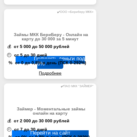
✔️ООО «Бериберу МКК»
Займы МКК БериБеру - Онлайн на
карту до 30 000 за 5 минут
💰
от 5 000 до 50 000 рублей
🕘
от 5 до 30 дней
Получить деньги под
%
от 0 до 0,8% в день (ПСК 0-292%)
0%
Подробнее
✔️ПАО МКК "ЗАЙМЕР"
Займер - Моментальные займы
онлайн на карту
💰
от 2 000 до 30 000 рублей
🕘
от 7 до 30 дней
Перейти на сайт