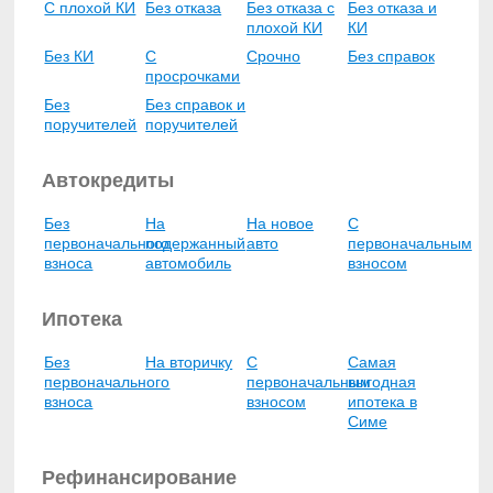
С плохой КИ
Без отказа
Без отказа с
Без отказа и
плохой КИ
КИ
Без КИ
С
Срочно
Без справок
просрочками
Без
Без справок и
поручителей
поручителей
Автокредиты
Без
На
На новое
С
первоначального
подержанный
авто
первоначальным
взноса
автомобиль
взносом
Ипотека
Без
На вторичку
С
Самая
первоначального
первоначальным
выгодная
взноса
взносом
ипотека в
Симе
Рефинансирование