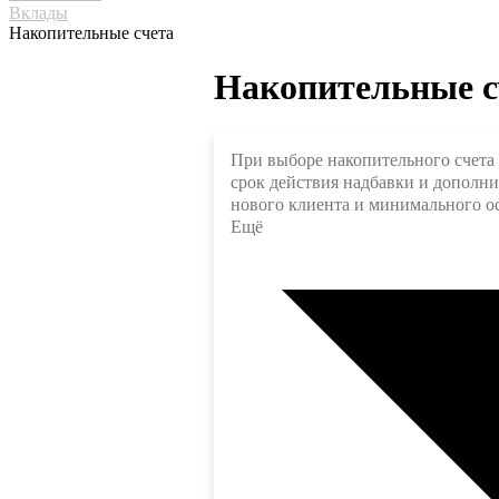
Вклады
Накопительные счета
Накопительные с
При выборе накопительного счета 
срок действия надбавки и дополни
нового клиента и минимального ос
Ещё