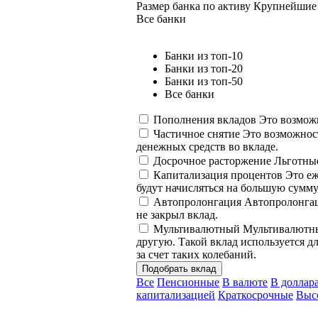
Размер банка по активу
Крупнейшие 
Все банки
Банки из топ-10
Банки из топ-20
Банки из топ-50
Все банки
Пополнения вкладов
Это возможн
Частичное снятие
Это возможност
денежных средств во вкладе.
Досрочное расторжение
Льготные
Капитализация процентов
Это еж
будут начисляться на большую сумму
Автопролонгация
Автопролонгаци
не закрыл вклад.
Мультивалютный
Мультивалютный
другую. Такой вклад используется д
за счет таких колебаний.
Подобрать вклад
Все
Пенсионные
В валюте
В доллар
капитализацией
Краткосрочные
Выс