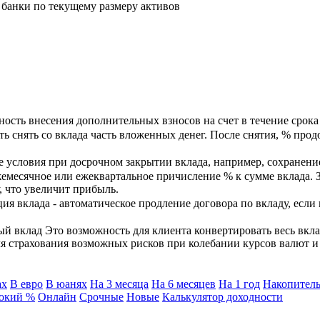
банки по текущему размеру активов
ость внесения дополнительных взносов на счет в течение срока 
ь снять со вклада часть вложенных денег. После снятия, % прод
 условия при досрочном закрытии вклада, например, сохранени
емесячное или ежеквартальное причисление % к сумме вклада. 
, что увеличит прибыль.
я вклада - автоматическое продление договора по вкладу, если
 вклад Это возможность для клиента конвертировать весь вкла
ля страхования возможных рисков при колебании курсов валют 
ах
В евро
В юанях
На 3 месяца
На 6 месяцев
На 1 год
Накопитель
окий %
Онлайн
Срочные
Новые
Калькулятор доходности