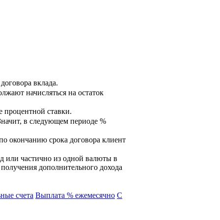
договора вклада.
олжают начисляться на остаток
е процентной ставки.
Значит, в следующем периоде %
 по окончанию срока договора клиент
д или частично из одной валюты в
и получения дополнительного дохода
ные счета
Выплата % ежемесячно
С