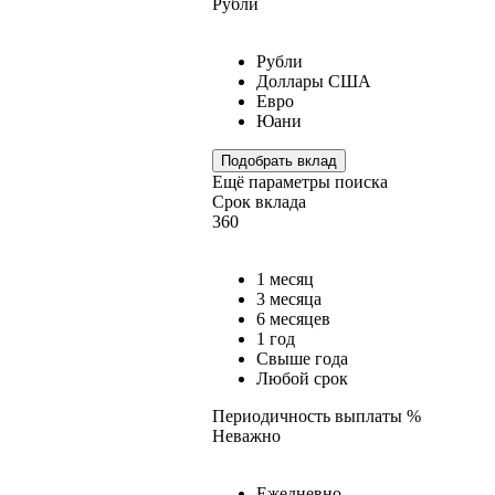
Рубли
Рубли
Доллары США
Евро
Юани
Подобрать вклад
Ещё параметры поиска
Срок вклада
360
1 месяц
3 месяца
6 месяцев
1 год
Свыше года
Любой срок
Периодичность выплаты %
Неважно
Ежедневно