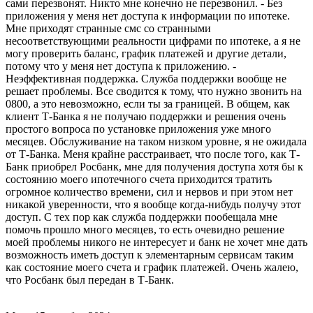
сами перезвонят. Никто мне конечно не перезвонил. - Без
приложения у меня нет доступа к информации по ипотеке.
Мне приходят странные смс со странными
несоответствующими реальности цифрами по ипотеке, а я не
могу проверить баланс, график платежей и другие детали,
потому что у меня нет доступа к приложению. -
Неэффективная поддержка. Служба поддержки вообще не
решает проблемы. Все сводится к тому, что нужно звонить на
0800, а это невозможно, если ты за границей. В общем, как
клиент Т-Банка я не получаю поддержки и решения очень
простого вопроса по установке приложения уже много
месяцев. Обслуживание на таком низком уровне, я не ожидала
от Т-Банка. Меня крайне расстраивает, что после того, как Т-
Банк приобрел Росбанк, мне для получения доступа хотя бы к
состоянию моего ипотечного счета приходится тратить
огромное количество времени, сил и нервов и при этом нет
никакой уверенности, что я вообще когда-нибудь получу этот
доступ. С тех пор как служба поддержки пообещала мне
помочь прошло много месяцев, то есть очевидно решение
моей проблемы никого не интересует и банк не хочет мне дать
возможность иметь доступ к элементарным сервисам таким
как состояние моего счета и график платежей. Очень жалею,
что Росбанк был передан в Т-Банк.