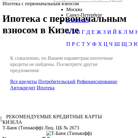
Ипотека с первоначальным взносом
Москва
Санкт-Петербург
Ипотека с первоначальным
вся Россия
взносом в Кизеле
А
Б
В
Г
Д
Е
Ж
З
И
Й
К
Л
М
П
Р
С
Т
У
Ф
Х
Ц
Ч
Ш
Щ
Э
К сожалению, по Вашим параметрам ипотечные
кредиты не найдены. Посмотрите другие
предложения:
Все кредиты
Потребительский
Рефинансирование
Автокредит
Ипотека
РЕКОМЕНДУЕМЫЕ КРЕДИТНЫЕ КАРТЫ
КИЗЕЛА
Т-Банк (Тинькофф) Лиц. ЦБ № 2673