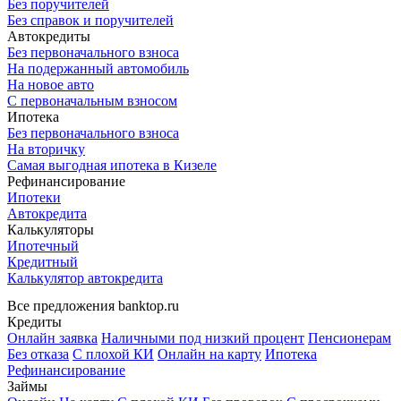
Без поручителей
Без справок и поручителей
Автокредиты
Без первоначального взноса
На подержанный автомобиль
На новое авто
С первоначальным взносом
Ипотека
Без первоначального взноса
На вторичку
Самая выгодная ипотека в Кизеле
Рефинансирование
Ипотеки
Автокредита
Калькуляторы
Ипотечный
Кредитный
Калькулятор автокредита
Все предложения banktop.ru
Кредиты
Онлайн заявка
Наличными под низкий процент
Пенсионерам
Без отказа
С плохой КИ
Онлайн на карту
Ипотека
Рефинансирование
Займы