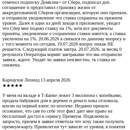
отменил подписку Домклик+ от Сбера, подписал доп.
соглашение и предоставил страховку жизни от
аккредитованной Сбером организации, которую они приняли,
и отправили уведомление что ставка сохранена на прежнем
уровне. Далее в один из дней заходя в приложение, увидел
что Сбер мне поднял ставку на 1%, хотя все документы
приняты, уведомление о сохранении ставки имеется, а ставка
увеличена на 1%. 20.06.2026 я связался по данному вопросу и
с того момента по сегодня, 19.07.2026 вопрос никак НЕ
решается. Следующий платеж завтра, 20.07.2026, за месяц 0
результата Операторы кормят завтраками что мы отправили
заявки, ждите. Уходят ли заявки неизвестно, тк ставка не
снижена.
Карнаухов Леонид
13 апреля 2026
★★★★★
У меня на вкладе в Т-Банке лежит 3 миллиона с копейками,
продала бабушкин дом в деревне и деньги пока отложила,
коплю на первый взнос по ипотеке. Недавно пришло
осознание, что сам по себе этот факт дает мне право на
бесплатный доступ к сервису Премиум. Подключила
запросто, причем в заявке отметила что хочу также получить
премиум-карту. Привилегии тут зависят от уровня, я понятия