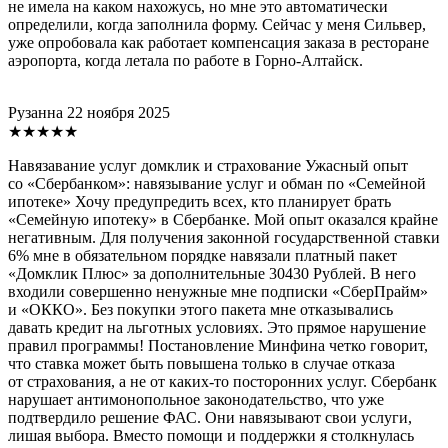
не имела на каком нахожусь, но мне это автоматически
определили, когда заполнила форму. Сейчас у меня Сильвер,
уже опробовала как работает компенсация заказа в ресторане
аэропорта, когда летала по работе в Горно-Алтайск.
Рузанна
22 ноября 2025
★★★★★
Навязавание услуг домклик и страхование Ужасный опыт
со «Сбербанком»: навязывание услуг и обман по «Семейной
ипотеке» Хочу предупредить всех, кто планирует брать
«Семейную ипотеку» в Сбербанке. Мой опыт оказался крайне
негативным. Для получения законной государственной ставки
6% мне в обязательном порядке навязали платный пакет
«Домклик Плюс» за дополнительные 30430 Рублей. В него
входили совершенно ненужные мне подписки «СберПрайм»
и «ОККО». Без покупки этого пакета мне отказывались
давать кредит на льготных условиях. Это прямое нарушение
правил программы! Постановление Минфина четко говорит,
что ставка может быть повышена только в случае отказа
от страхования, а не от каких-то посторонних услуг. Сбербанк
нарушает антимонопольное законодательство, что уже
подтвердило решение ФАС. Они навязывают свои услуги,
лишая выбора. Вместо помощи и поддержки я столкнулась