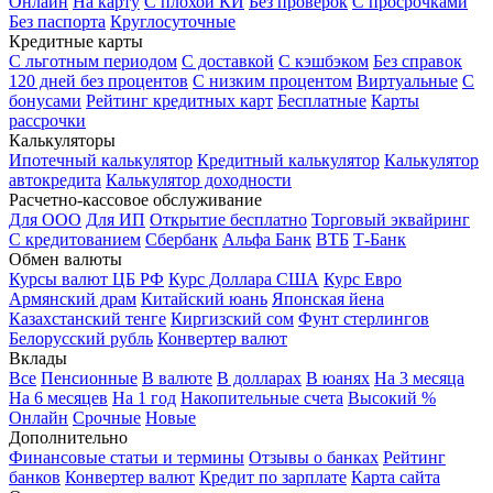
Онлайн
На карту
С плохой КИ
Без проверок
С просрочками
Без паспорта
Круглосуточные
Кредитные карты
С льготным периодом
С доставкой
С кэшбэком
Без справок
120 дней без процентов
С низким процентом
Виртуальные
С
бонусами
Рейтинг кредитных карт
Бесплатные
Карты
рассрочки
Калькуляторы
Ипотечный калькулятор
Кредитный калькулятор
Калькулятор
автокредита
Калькулятор доходности
Расчетно-кассовое обслуживание
Для ООО
Для ИП
Открытие бесплатно
Торговый эквайринг
С кредитованием
Сбербанк
Альфа Банк
ВТБ
Т-Банк
Обмен валюты
Курсы валют ЦБ РФ
Курс Доллара США
Курс Евро
Армянский драм
Китайский юань
Японская йена
Казахстанский тенге
Киргизский сом
Фунт стерлингов
Белорусский рубль
Конвертер валют
Вклады
Все
Пенсионные
В валюте
В долларах
В юанях
На 3 месяца
На 6 месяцев
На 1 год
Накопительные счета
Высокий %
Онлайн
Срочные
Новые
Дополнительно
Финансовые статьи и термины
Отзывы о банках
Рейтинг
банков
Конвертер валют
Кредит по зарплате
Карта сайта