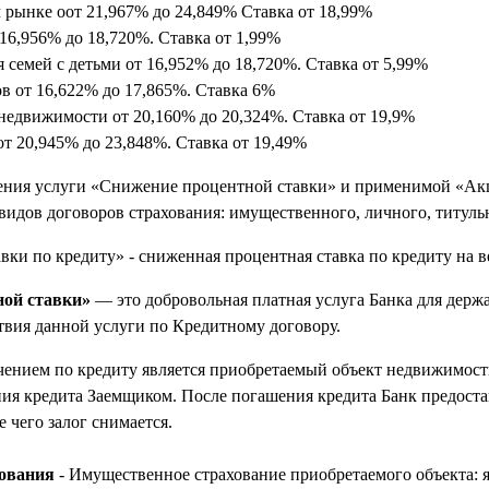
м рынке
о
от 21,967% до 24,849% Ставка
от
18,99%
16,956% до 18,720
%. Ставка
от 1,99%
 семей с детьми
от
16,952% до 18,720
%. Ставка
от 5,99%
ов
от
16,622% до 17,865
%. Ставка
6%
 недвижимости
от 20,160% до 20,324
%. Ставка
от 19,9%
от
20,945% до 23,848
%. Ставка
от 19,49%
ения услуги «Снижение процентной ставки» и применимой «Ак
 видов договоров страхования: имущественного, личного, титуль
ки по кредиту» - сниженная процентная ставка по кредиту на в
ой ставки»
— это добровольная платная услуга Банка для держ
твия данной услуги по Кредитному договору.
чением по кредиту является приобретаемый объект недвижимост
ния кредита Заемщиком. После погашения кредита Банк предост
чего залог снимается.
хования
- Имущественное страхование приобретаемого объекта: я