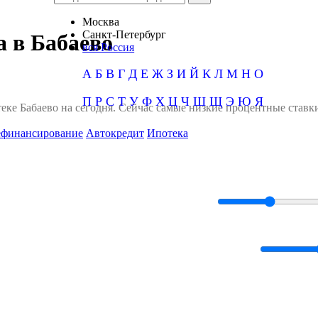
Москва
Санкт-Петербург
 в Бабаево
вся Россия
А
Б
В
Г
Д
Е
Ж
З
И
Й
К
Л
М
Н
О
П
Р
С
Т
У
Ф
Х
Ц
Ч
Ш
Щ
Э
Ю
Я
еке Бабаево на сегодня. Сейчас самые низкие процентные ставк
ефинансирование
Автокредит
Ипотека