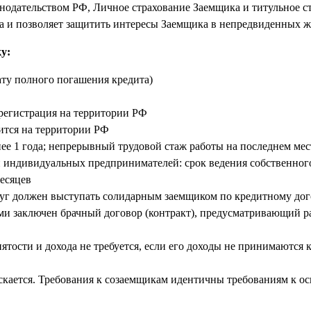
онодательством РФ, Личное страхование Заемщика и титульное с
а и позволяет защитить интересы Заемщика в непредвиденных 
у:
дату полного погашения кредита)
регистрация на территории РФ
ится на территории РФ
е 1 года; непрерывный трудовой стаж работы на последнем мест
и индивидуальных предпринимателей: срок ведения собственног
месяцев
руг должен выступать солидарным заемщиком по кредитному до
ами заключен брачный договор (контракт), предусматривающий 
тости и дохода не требуется, если его доходы не принимаются 
скается. Требования к созаемщикам идентичны требованиям к о