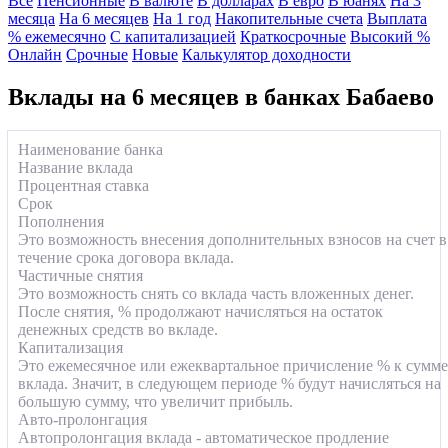
Все
Пенсионные
В валюте
В долларах
В евро
В юанях
На 3
месяца
На 6 месяцев
На 1 год
Накопительные счета
Выплата
% ежемесячно
С капитализацией
Краткосрочные
Высокий %
Онлайн
Срочные
Новые
Калькулятор доходности
Вклады на 6 месяцев в банках Бабаево
Наименование банка
Название вклада
Процентная ставка
Срок
Пополнения
Это возможность внесения дополнительных взносов на счет в
течение срока договора вклада.
Частичные снятия
Это возможность снять со вклада часть вложенных денег.
После снятия, % продолжают начисляться на остаток
денежных средств во вкладе.
Капитализация
Это ежемесячное или ежеквартальное причисление % к сумме
вклада. Значит, в следующем периоде % будут начисляться на
большую сумму, что увеличит прибыль.
Авто-пролонгация
Автопролонгация вклада - автоматическое продление