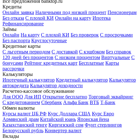
Все предложения banktop.ru
Кредиты
Онлайн заявка
Наличными под низкий процент
Пенсионерам
Без отказа
С плохой КИ
Онлайн на карту
Ипотека
Рефинансирование
Займы
Онлайн
На карту
С плохой КИ
Без проверок
С просрочками
Без паспорта
Круглосуточные
Кредитные карты
С льготным периодом
С доставкой
С кэшбэком
Без справок
120 дней без процентов
С низким процентом
Виртуальные
С
бонусами
Рейтинг кредитных карт
Бесплатные
Карты
рассрочки
Калькуляторы
Ипотечный калькулятор
Кредитный калькулятор
Калькулятор
автокредита
Калькулятор доходности
Расчетно-кассовое обслуживание
Для ООО
Для ИП
Открытие бесплатно
Торговый эквайринг
С кредитованием
Сбербанк
Альфа Банк
ВТБ
Т-Банк
Обмен валюты
Курсы валют ЦБ РФ
Курс Доллара США
Курс Евро
Армянский драм
Китайский юань
Японская йена
Казахстанский тенге
Киргизский сом
Фунт стерлингов
Белорусский рубль
Конвертер валют
Вклады