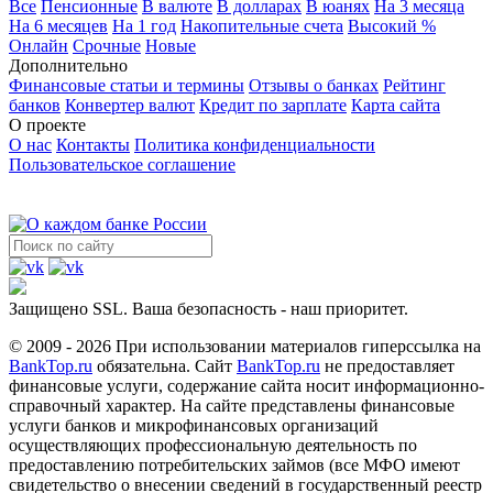
Все
Пенсионные
В валюте
В долларах
В юанях
На 3 месяца
На 6 месяцев
На 1 год
Накопительные счета
Высокий %
Онлайн
Срочные
Новые
Дополнительно
Финансовые статьи и термины
Отзывы о банках
Рейтинг
банков
Конвертер валют
Кредит по зарплате
Карта сайта
О проекте
О нас
Контакты
Политика конфиденциальности
Пользовательское соглашение
Защищено SSL. Ваша безопасность - наш приоритет.
© 2009 - 2026 При использовании материалов гиперссылка на
BankTop.ru
обязательна. Сайт
BankTop.ru
не предоставляет
финансовые услуги, содержание сайта носит информационно-
справочный характер. На сайте представлены финансовые
услуги банков и микрофинансовых организаций
осуществляющих профессиональную деятельность по
предоставлению потребительских займов (все МФО имеют
свидетельство о внесении сведений в государственный реестр