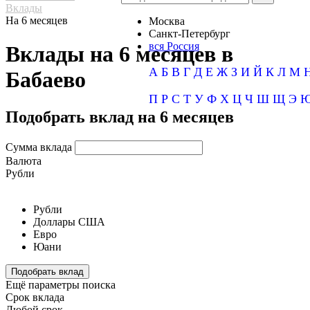
Вклады
На 6 месяцев
Москва
Санкт-Петербург
вся Россия
Вклады на 6 месяцев в
А
Б
В
Г
Д
Е
Ж
З
И
Й
К
Л
М
Бабаево
П
Р
С
Т
У
Ф
Х
Ц
Ч
Ш
Щ
Э
Подобрать вклад на 6 месяцев
Сумма вклада
Валюта
Рубли
Рубли
Доллары США
Евро
Юани
Подобрать вклад
Ещё параметры поиска
Срок вклада
Любой срок