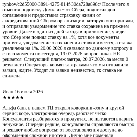
rynkov/c2d55000-3891-4275-814f-30da728a898c/ После чего я
отменил подписку Домклик+ от Сбера, подписал доп.
соглашение и предоставил страховку жизни от
аккредитованной Сбером организации, которую они приняли,
и отправили уведомление что ставка сохранена на прежнем
уровне. Далее в один из дней заходя в приложение, увидел
что Сбер мне поднял ставку на 1%, хотя все документы
приняты, уведомление о сохранении ставки имеется, а ставка
увеличена на 1%. 20.06.2026 я связался по данному вопросу и
с того момента по сегодня, 19.07.2026 вопрос никак НЕ
решается. Следующий платеж завтра, 20.07.2026, за месяц 0
результата Операторы кормят завтраками что мы отправили
заявки, ждите. Уходят ли заявки неизвестно, тк ставка не
снижена.
Иван
16 июля 2026
★★★★★
Альфа банк в нашем ТЦ открыл коворкинг-зону и крутой
сервис: кофе, электронная очередь работает чётко.
Консультанты разбираются в продуктах, не пытаются впарить
ненужное. Очереди редкие, консультанты справляются быстро
и решают любые вопросы: от восстановления доступа до
оформления сложной ипотеки. Лично мне поменяли