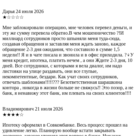
Дарья
24 июля 2026
★☆☆☆☆
Мне заблокировали операцию, мне человек перевел деньги, и
эту же сумму перевела обратно.В чем мошенничество ?!И
миллиард сотрудников просто шпыняли меня туда-сюда,
создавая обращения и заставляя меня ждать заново, каждое
обращение 2-3 дня ожидания, что составило в сумме 1,5
недели!! Я и в чате писала и звонила и в офис приходила. ?‍♀️У
меня кредит, ипотека, платить нечем , а они Ждите 2-3 дня, 10
дней. Все сотрудники, с которыми я вела диалог, им надо
листовки на улице раздавать, они все глупые,
некомпетентные, бездари. Как учат своих сотрудников,
отвечать шаблонами!!!!!??? Безответственная шарашкина
контора , никогда в жизни больше не свяжусь!! Это позор, а не
банк, я ненавижу этот банк, им плевать на своих клиентов!!!!
Владимирович
21 июля 2026
★★★★☆
Ипотеку оформлял в Совкомбанке. Весь процесс прошел на
удивление легко. Планирую вообще кстати закрывать
досрочно, заранее уточнял этот вопрос в банке. Никаких