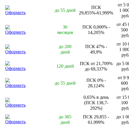
от 5 
ПСК
до 55 дней
1 00
Оформить
29,855%-61,999%
руб
от 45 
36
ПСК 0,000% -
500
Оформить
месяцев
14,205%
руб
от 10 
до 200
ПСК 47% -
1 00
Оформить
дней
49,9%
руб
ПСК от 21,709%
до 5 0
120 дней
Оформить
до 69,337%
руб
от 9 
ПСК 0% -
до 55 дней
600
Оформить
28,124%
руб
0,65% в день
от 15 
(ПСК 138,7-
100
Оформить
292%)
руб
до 365
ПСК 29,855 -
до 1 0
Оформить
дней
61,999%
руб