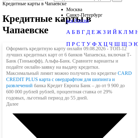
Кредитные карты в Чапаевске
Москва
Санкт-Петербург
Кредитные карты в
вся Россия
Чапаевске
А
Б
В
Г
Д
Е
Ж
З
И
Й
К
Л
М
П
Р
С
Т
У
Ф
Х
Ц
Ч
Ш
Щ
Э
Оформить кредитную карту онлайн 09.08.2026 - ТОП-12
лучших кредитных карт от 6 банков Чапаевска, включая Т-
Банк (Тинькофф), Альфа-Банк. Сравните варианты и
подайте онлайн-заявку на выдачу кредитки.
Максимальный лимит можно получить по кредитке
CARD
CREDIT PLUS карта с овердрафтом для шопинга и
развлечений
банка Кредит Европа Банк – до от 9 900 до
600 000 рублей рублей, процентная ставка от 29%
годовых, льготный период до 55 дней.
Далее