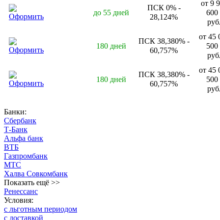
от 9 
ПСК 0% -
до 55 дней
600
Оформить
28,124%
руб
от 45 
ПСК 38,380% -
180 дней
500
Оформить
60,757%
руб
от 45 
ПСК 38,380% -
180 дней
500
Оформить
60,757%
руб
Банки:
Сбербанк
Т-Банк
Альфа банк
ВТБ
Газпромбанк
МТС
Халва Совкомбанк
Показать ещё >>
Ренессанс
Условия:
с льготным периодом
с доставкой