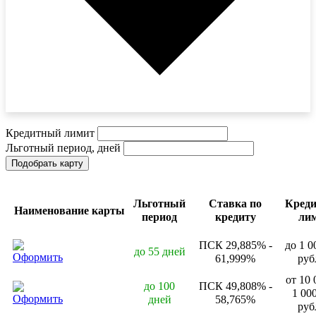
Кредитный лимит
Льготный период, дней
Подобрать карту
Льготный
Ставка по
Кред
Наименование карты
период
кредиту
ли
ПСК 29,885% -
до 1 0
до 55 дней
Оформить
61,999%
руб
от 10 
до 100
ПСК 49,808% -
1 00
Оформить
дней
58,765%
руб