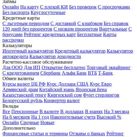
Займы
Онлайн
На карту
С плохой КИ
Без проверок
С просрочками
Без паспорта
Круглосуточные
Кредитные карты
С льготным периодом
С доставкой
С кэшбэком
Без справок
120 дней без процентов
С низким процентом
Виртуальные
С
бонусами
Рейтинг кредитных карт
Бесплатные
Карты
рассрочки
Калькуляторы
Ипотечный калькулятор
Кредитный калькулятор
Калькулятор
автокредита
Калькулятор доходности
Расчетно-кассовое обслуживание
Для ООО
Для ИП
Открытие бесплатно
Торговый эквайринг
С кредитованием
Сбербанк
Альфа Банк
ВТБ
Т-Банк
Обмен валюты
Курсы валют ЦБ РФ
Курс Доллара США
Курс Евро
Армянский драм
Китайский юань
Японская йена
Казахстанский тенге
Киргизский сом
Фунт стерлингов
Белорусский рубль
Конвертер валют
Вклады
Все
Пенсионные
В валюте
В долларах
В юанях
На 3 месяца
На 6 месяцев
На 1 год
Накопительные счета
Высокий %
Онлайн
Срочные
Новые
Дополнительно
Финансовые статьи и термины
Отзывы о банках
Рейтинг