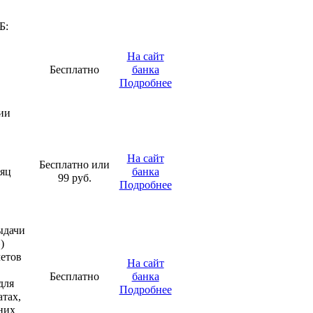
Б:
На сайт
Бесплатно
банка
Подробнее
сии
На сайт
Бесплатно или
сяц
банка
99 руб.
Подробнее
ыдачи
)
четов
На сайт
Бесплатно
банка
для
Подробнее
атах,
них