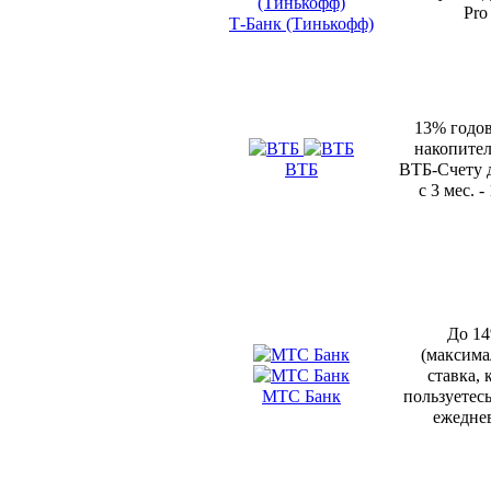
Pro
Т-Банк (Тинькофф)
13% годо
накопите
ВТБ
ВТБ-Счету д
с 3 мес. -
До 1
(максима
ставка, 
МТС Банк
пользуетес
ежедне