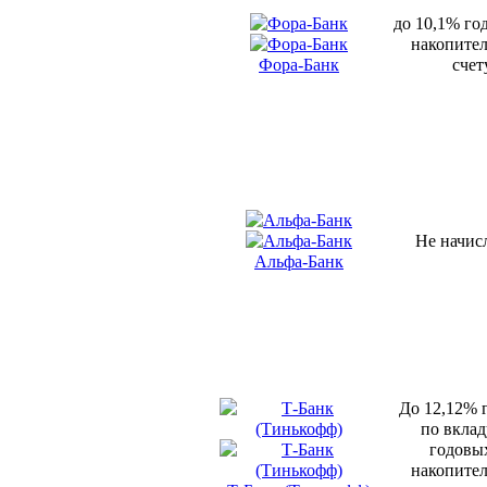
до 10,1% го
накопите
Фора-Банк
счет
Не начис
Альфа-Банк
До 12,12% 
по вклад
годовы
накопите