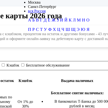
Москва
Санкт-Петербург
вся Россия
е карты 2026 года
А
Б
В
Г
Д
Е
Ж
З
И
Й
К
Л
М
Н
О
П
Р
С
Т
У
Ф
Х
Ц
Ч
Ш
Щ
Э
Ю
Я
а с кэшбэком, процентом на остаток и другими бонусами - 43 л
ий и оформите онлайн-заявку на дебетовую карту с доставкой на
Кэшбэк
Бесплатное обслуживание
 остаток
Кэшбэк
Выдача наличных
Бесплатное снятие наличных:
овых по
В банкоматах Т-Банка до 500 00
льному
От 1% до
рублей в месяц
дпиской
30%