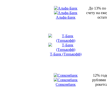
До 13% по
счету на еж
Альфа-Банк
остат
Т-Банк (Тинькофф)
12% год
рублями
Совкомбанк
рокетс