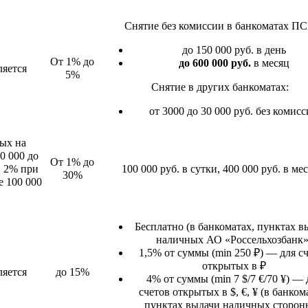
Снятие без комиссии в банкоматах ПС
до 150 000 руб. в день
От 1% до
до 600 000 руб.
в месяц
ляется
5%
Снятие в других банкоматах:
от 3000 до 30 000 руб. без комис
ых на
0 000 до
От 1% до
, 2% при
100 000 руб. в сутки, 400 000 руб. в ме
30%
е 100 000
Бесплатно (в банкоматах, пунктах в
наличных АО «Россельхозбанк»
1,5% от суммы (min 250 ₽) — для с
открытых в ₽
ляется
до 15%
4% от суммы (min 7 $/7 €/70 ¥) — 
счетов открытых в $, €, ¥ (в банком
пунктах выдачи наличных сторон