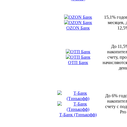
15,1% годо
месяцев, д
OZON Банк
12,5
До 11,5
накопите
счету, пр
ОТП Банк
начисляютс
ден
До 6% год
накопите
счету с по
Pro
Т-Банк (Тинькофф)