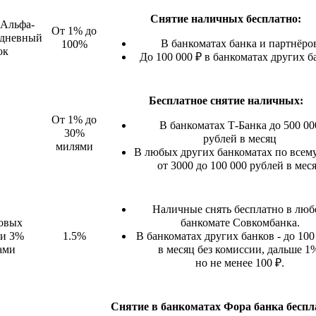
Снятие наличных бесплатно:
 Альфа-
От 1% до
едневный
В банкоматах банка и партнёро
100%
ок
До 100 000 ₽ в банкоматах других б
Бесплатное снятие наличных:
От 1% до
В банкоматах Т-Банка до 500 00
30%
рублей в месяц
милями
В любых других банкоматах по всем
от 3000 до 100 000 рублей в мес
Наличные снять бесплатно в лю
овых
банкомате Совкомбанка.
 и 3%
1.5%
В банкоматах других банков - до 100
ами
в месяц без комиссии, дальше 1
но не менее 100 ₽.
Снятие в банкоматах Фора банка беспл