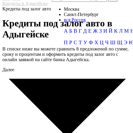
Кредиты в Адыгейске
Кредиты под залог авто
Москва
Санкт-Петербург
вся Россия
Кредиты под залог авто в
А
Б
В
Г
Д
Е
Ж
З
И
Й
К
Л
М
Адыгейске
П
Р
С
Т
У
Ф
Х
Ц
Ч
Ш
Щ
Э
В списке ниже вы можете сравнить 8 предложений по сумме,
сроку и процентам и оформить кредиты под залог авто с
онлайн заявкой на сайте банка Адыгейска.
Далее