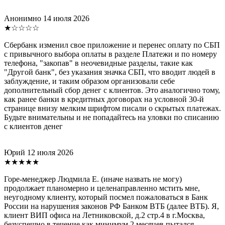
Анонимно
14 июля 2026
★☆☆☆☆
Сбербанк изменил свое приложение и перенес оплату по СБП
с привычного выбора оплаты в разделе Платежи и по номеру
телефона, "закопав" в неочевидные разделы, такие как
"Другой банк", без указания значка СБП, что вводит людей в
заблуждение, и таким образом организовали себе
дополнительный сбор денег с клиентов. Это аналогично тому,
как ранее банки в кредитных договорах на условной 30-й
странице внизу мелким шрифтом писали о скрытых платежах.
Будьте внимательны и не попадайтесь на уловки по списанию
с клиентов денег
Юрий
12 июля 2026
★★★★★
Горе-менеджер Людмила Е. (иначе назвать не могу)
продолжает планомерно и целенаправленно мстить мне,
неугодному клиенту, который посмел пожаловаться в Банк
России на нарушения законов РФ Банком ВТБ (далее ВТБ). Я,
клиент ВИП офиса на Летниковской, д.2 стр.4 в г.Москва,
безуспешно в течение как минимум 2 месяцев пытался