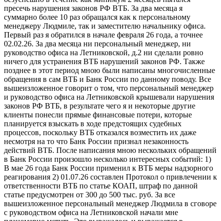
пресечь нарушения законов РФ ВТБ. За два месяца я
суммарно более 10 раз обращался как к персональному
менеджеру Людмиле, так и заместителю начальнику офиса.
Первый раз я обратился в начале февраля 26 года, а точнее
02.02.26. За два месяца ни персональный менеджер, ни
руководство офиса на Летниковской, д.2 ни сделали ровно
ничего для устранения ВТБ нарушений законов РФ. Также
позднее в этот период мною были написаны многочисленные
обращения в сам ВТБ и Банк России по данному поводу. Все
вышеизложенное говорит о том, что персональный менеджер
и руководство офиса на Летниковской крышевали нарушения
законов РФ ВТБ, в результате чего я и некоторые другие
клиенты понесли прямые финансовые потери, которые
планируется взыскать в ходе предстоящих судебных
процессов, поскольку ВТБ отказался возместить их даже
несмотря на то что Банк России признал незаконность
действий ВТБ. После написания мною нескольких обращений
в Банк России произошло несколько интересных событий: 1)
В мае 26 года Банк России применил к ВТБ меры надзорного
реагирования 2) 01.07.26 составлен Протокол о привлечении к
ответственности ВТБ по статье КОАП, штраф по данной
статье предусмотрен от 300 до 500 тыс. руб. За все
вышеизложенное персональный менеджер Людмила в сговоре
с руководством офиса на Летниковской начали мне