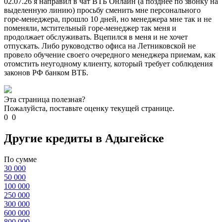
02.07.26 я направил в чат ВТБ Онлайн (а позднее по звонку на
выделенную линию) просьбу сменить мне персонального
горе-менеджера, прошло 10 дней, но менеджера мне так и не
поменяли, мстительный горе-менеджер так меня и
продолжает обслуживать. Вцепился в меня и не хочет
отпускать. Либо руководство офиса на Летниковской не
провело обучение своего очередного менеджера приемам, как
отомстить неугодному клиенту, который требует соблюдения
законов РФ банком ВТБ.
Эта страница полезная?
Пожалуйста, поставьте оценку текущей странице.
0
0
Другие кредиты в Адыгейске
По сумме
30 000
50 000
100 000
250 000
300 000
600 000
800 000