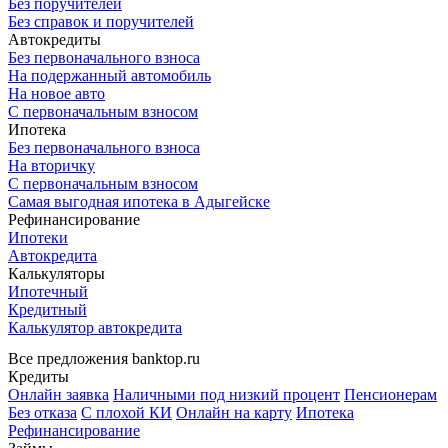
Без поручителей
Без справок и поручителей
Автокредиты
Без первоначального взноса
На подержанный автомобиль
На новое авто
С первоначальным взносом
Ипотека
Без первоначального взноса
На вторичку
С первоначальным взносом
Самая выгодная ипотека в Адыгейске
Рефинансирование
Ипотеки
Автокредита
Калькуляторы
Ипотечный
Кредитный
Калькулятор автокредита
Все предложения banktop.ru
Кредиты
Онлайн заявка
Наличными под низкий процент
Пенсионерам
Без отказа
С плохой КИ
Онлайн на карту
Ипотека
Рефинансирование