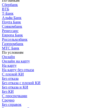
По банкам
Сбербанк
ВТБ
Т-Банк
Альфа Банк
Почта Банк
Совкомбанк
Ренессанс
Европа Банк
Россельхозбанк
Газпромбанк
МТС Банк
По условиям
Онлайн
Онлайн на карту
На карту
На карту без отказа
С плохой КИ
Без отказа
Без отказа с плохой КИ
Без отказа и КИ
Без КИ
С просрочками
Срочно
Без справок