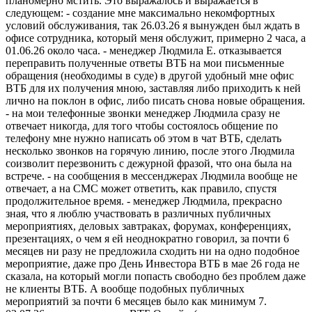
планомерно мстить. Это выражалось и выражается в
следующем: - создание мне максимально некомфортных
условий обслуживания, так 26.03.26 я вынужден был ждать в
офисе сотрудника, который меня обслужит, примерно 2 часа, а
01.06.26 около часа. - менеджер Людмила Е. отказывается
переправить полученные ответы ВТБ на мои письменные
обращения (необходимы в суде) в другой удобный мне офис
ВТБ для их получения мною, заставляя либо приходить к ней
лично на поклон в офис, либо писать снова новые обращения.
- на мои телефонные звонки менеджер Людмила сразу не
отвечает никогда, для того чтобы состоялось общение по
телефону мне нужно написать об этом в чат ВТБ, сделать
несколько звонков на горячую линию, после этого Людмила
соизволит перезвонить с дежурной фразой, что она была на
встрече. - на сообщения в мессенджерах Людмила вообще не
отвечает, а на СМС может ответить, как правило, спустя
продолжительное время. - менеджер Людмила, прекрасно
зная, что я люблю участвовать в различных публичных
мероприятиях, деловых завтраках, форумах, конференциях,
презентациях, о чем я ей неоднократно говорил, за почти 6
месяцев ни разу не предложила сходить ни на одно подобное
мероприятие, даже про День Инвестора ВТБ в мае 26 года не
сказала, на который могли попасть свободно без проблем даже
не клиенты ВТБ. А вообще подобных публичных
мероприятий за почти 6 месяцев было как минимум 7.