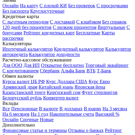
Займы
Онлайн
На карту
С плохой КИ
Без проверок
С просрочками
Без паспорта
Круглосуточные
Кредитные карты
С льготным периодом
С доставкой
С кэшбэком
Без справок
120 дней без процентов
С низким процентом
Виртуальные
С
бонусами
Рейтинг кредитных карт
Бесплатные
Карты
рассрочки
Калькуляторы
Ипотечный калькулятор
Кредитный калькулятор
Калькулятор
автокредита
Калькулятор доходности
Расчетно-кассовое обслуживание
Для ООО
Для ИП
Открытие бесплатно
Торговый эквайринг
С кредитованием
Сбербанк
Альфа Банк
ВТБ
Т-Банк
Обмен валюты
Курсы валют ЦБ РФ
Курс Доллара США
Курс Евро
Армянский драм
Китайский юань
Японская йена
Казахстанский тенге
Киргизский сом
Фунт стерлингов
Белорусский рубль
Конвертер валют
Вклады
Все
Пенсионные
В валюте
В долларах
В юанях
На 3 месяца
На 6 месяцев
На 1 год
Накопительные счета
Высокий %
Онлайн
Срочные
Новые
Дополнительно
Финансовые статьи и термины
Отзывы о банках
Рейтинг