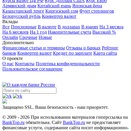
Курсы валют ЦБ РФ
Курс Доллара США
Курс Евро
Армянский драм
Китайский юань
Японская йена
Казахстанский тенге
Киргизский сом
Фунт стерлингов
Белорусский рубль
Конвертер валют
Вклады
Все
Пенсионные
В валюте
В долларах
В юанях
На 3 месяца
На 6 месяцев
На 1 год
Накопительные счета
Высокий %
Онлайн
Срочные
Новые
Дополнительно
Финансовые статьи и термины
Отзывы о банках
Рейтинг
банков
Конвертер валют
Кредит по зарплате
Карта сайта
О проекте
О нас
Контакты
Политика конфиденциальности
Пользовательское соглашение
Защищено SSL. Ваша безопасность - наш приоритет.
© 2009 - 2026 При использовании материалов гиперссылка на
BankTop.ru
обязательна. Сайт
BankTop.ru
не предоставляет
финансовые услуги, содержание сайта носит информационно-