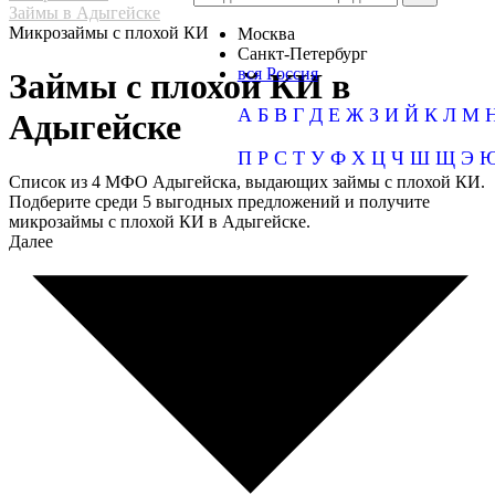
Займы в Адыгейске
Микрозаймы с плохой КИ
Москва
Санкт-Петербург
вся Россия
Займы с плохой КИ в
А
Б
В
Г
Д
Е
Ж
З
И
Й
К
Л
М
Адыгейске
П
Р
С
Т
У
Ф
Х
Ц
Ч
Ш
Щ
Э
Список из 4 МФО Адыгейска, выдающих займы с плохой КИ.
Подберите среди 5 выгодных предложений и получите
микрозаймы с плохой КИ в Адыгейске.
Далее