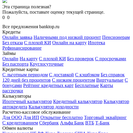
Эта страница полезная?
Пожалуйста, поставьте оценку текущей странице.
0
0
Все предложения banktop.ru
Кредиты
Онлайн заявка
Наличными под низкий процент
Пенсионерам
Без отказа
С плохой КИ
Онлайн на карту
Ипотека
Рефинансирование
Займы
Онлайн
На карту
С плохой КИ
Без проверок
С просрочками
Без паспорта
Круглосуточные
Кредитные карты
С льготным периодом
С доставкой
С кэшбэком
Без справок
120 дней без процентов
С низким процентом
Виртуальные
С
бонусами
Рейтинг кредитных карт
Бесплатные
Карты
рассрочки
Калькуляторы
Ипотечный калькулятор
Кредитный калькулятор
Калькулятор
автокредита
Калькулятор доходности
Расчетно-кассовое обслуживание
Для ООО
Для ИП
Открытие бесплатно
Торговый эквайринг
С кредитованием
Сбербанк
Альфа Банк
ВТБ
Т-Банк
Обмен валюты