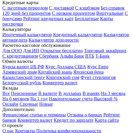
Кредитные карты
С льготным периодом
С доставкой
С кэшбэком
Без справок
120 дней без процентов
С низким процентом
Виртуальные
С
бонусами
Рейтинг кредитных карт
Бесплатные
Карты
рассрочки
Калькуляторы
Ипотечный калькулятор
Кредитный калькулятор
Калькулятор
автокредита
Калькулятор доходности
Расчетно-кассовое обслуживание
Для ООО
Для ИП
Открытие бесплатно
Торговый эквайринг
С кредитованием
Сбербанк
Альфа Банк
ВТБ
Т-Банк
Обмен валюты
Курсы валют ЦБ РФ
Курс Доллара США
Курс Евро
Армянский драм
Китайский юань
Японская йена
Казахстанский тенге
Киргизский сом
Фунт стерлингов
Белорусский рубль
Конвертер валют
Вклады
Все
Пенсионные
В валюте
В долларах
В юанях
На 3 месяца
На 6 месяцев
На 1 год
Накопительные счета
Высокий %
Онлайн
Срочные
Новые
Дополнительно
Финансовые статьи и термины
Отзывы о банках
Рейтинг
банков
Конвертер валют
Кредит по зарплате
Карта сайта
О проекте
О нас
Контакты
Политика конфиденциальности