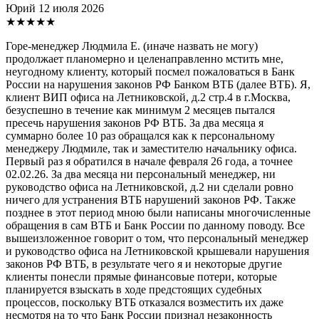
Юрий
12 июля 2026
★★★★★
Горе-менеджер Людмила Е. (иначе назвать не могу)
продолжает планомерно и целенаправленно мстить мне,
неугодному клиенту, который посмел пожаловаться в Банк
России на нарушения законов РФ Банком ВТБ (далее ВТБ). Я,
клиент ВИП офиса на Летниковской, д.2 стр.4 в г.Москва,
безуспешно в течение как минимум 2 месяцев пытался
пресечь нарушения законов РФ ВТБ. За два месяца я
суммарно более 10 раз обращался как к персональному
менеджеру Людмиле, так и заместителю начальнику офиса.
Первый раз я обратился в начале февраля 26 года, а точнее
02.02.26. За два месяца ни персональный менеджер, ни
руководство офиса на Летниковской, д.2 ни сделали ровно
ничего для устранения ВТБ нарушений законов РФ. Также
позднее в этот период мною были написаны многочисленные
обращения в сам ВТБ и Банк России по данному поводу. Все
вышеизложенное говорит о том, что персональный менеджер
и руководство офиса на Летниковской крышевали нарушения
законов РФ ВТБ, в результате чего я и некоторые другие
клиенты понесли прямые финансовые потери, которые
планируется взыскать в ходе предстоящих судебных
процессов, поскольку ВТБ отказался возместить их даже
несмотря на то что Банк России признал незаконность