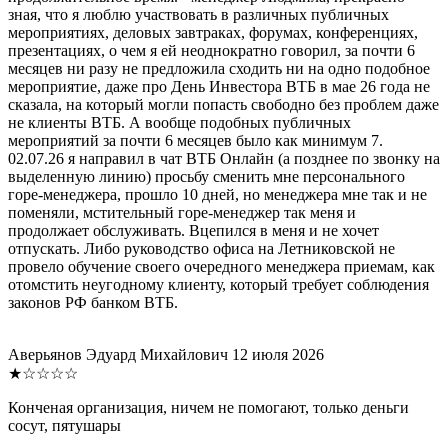
зная, что я люблю участвовать в различных публичных
мероприятиях, деловых завтраках, форумах, конференциях,
презентациях, о чем я ей неоднократно говорил, за почти 6
месяцев ни разу не предложила сходить ни на одно подобное
мероприятие, даже про День Инвестора ВТБ в мае 26 года не
сказала, на который могли попасть свободно без проблем даже
не клиенты ВТБ. А вообще подобных публичных
мероприятий за почти 6 месяцев было как минимум 7.
02.07.26 я направил в чат ВТБ Онлайн (а позднее по звонку на
выделенную линию) просьбу сменить мне персонального
горе-менеджера, прошло 10 дней, но менеджера мне так и не
поменяли, мстительный горе-менеджер так меня и
продолжает обслуживать. Вцепился в меня и не хочет
отпускать. Либо руководство офиса на Летниковской не
провело обучение своего очередного менеджера приемам, как
отомстить неугодному клиенту, который требует соблюдения
законов РФ банком ВТБ.
Аверьянов Эдуард Михайлович
12 июля 2026
★☆☆☆☆
Конченая организация, ничем не помогают, только деньги
сосут, пятушары