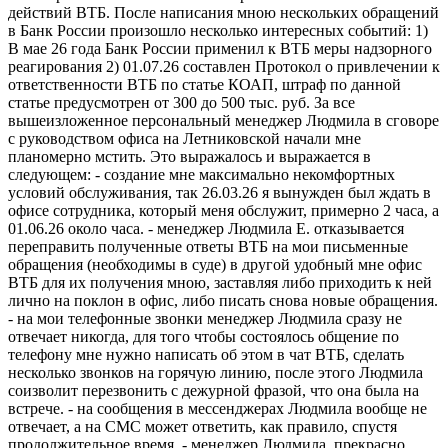
действий ВТБ. После написания мною нескольких обращений
в Банк России произошло несколько интересных событий: 1)
В мае 26 года Банк России применил к ВТБ меры надзорного
реагирования 2) 01.07.26 составлен Протокол о привлечении к
ответственности ВТБ по статье КОАП, штраф по данной
статье предусмотрен от 300 до 500 тыс. руб. За все
вышеизложенное персональный менеджер Людмила в сговоре
с руководством офиса на Летниковской начали мне
планомерно мстить. Это выражалось и выражается в
следующем: - создание мне максимально некомфортных
условий обслуживания, так 26.03.26 я вынужден был ждать в
офисе сотрудника, который меня обслужит, примерно 2 часа, а
01.06.26 около часа. - менеджер Людмила Е. отказывается
переправить полученные ответы ВТБ на мои письменные
обращения (необходимы в суде) в другой удобный мне офис
ВТБ для их получения мною, заставляя либо приходить к ней
лично на поклон в офис, либо писать снова новые обращения.
- на мои телефонные звонки менеджер Людмила сразу не
отвечает никогда, для того чтобы состоялось общение по
телефону мне нужно написать об этом в чат ВТБ, сделать
несколько звонков на горячую линию, после этого Людмила
соизволит перезвонить с дежурной фразой, что она была на
встрече. - на сообщения в мессенджерах Людмила вообще не
отвечает, а на СМС может ответить, как правило, спустя
продолжительное время. - менеджер Людмила, прекрасно