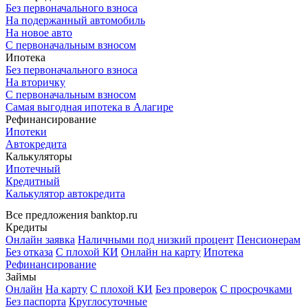
Без первоначального взноса
На подержанный автомобиль
На новое авто
С первоначальным взносом
Ипотека
Без первоначального взноса
На вторичку
С первоначальным взносом
Самая выгодная ипотека в Алагире
Рефинансирование
Ипотеки
Автокредита
Калькуляторы
Ипотечный
Кредитный
Калькулятор автокредита
Все предложения banktop.ru
Кредиты
Онлайн заявка
Наличными под низкий процент
Пенсионерам
Без отказа
С плохой КИ
Онлайн на карту
Ипотека
Рефинансирование
Займы
Онлайн
На карту
С плохой КИ
Без проверок
С просрочками
Без паспорта
Круглосуточные