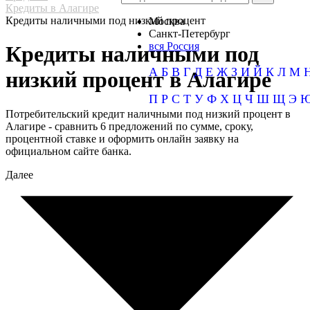
Кредиты в Алагире
Кредиты наличными под низкий процент
Москва
Санкт-Петербург
вся Россия
Кредиты наличными под
А
Б
В
Г
Д
Е
Ж
З
И
Й
К
Л
М
низкий процент в Алагире
П
Р
С
Т
У
Ф
Х
Ц
Ч
Ш
Щ
Э
Потребительский кредит наличными под низкий процент в
Алагире - сравнить 6 предложений по сумме, сроку,
процентной ставке и оформить онлайн заявку на
официальном сайте банка.
Далее