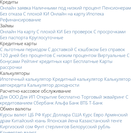
Кредиты
Онлайн заявка
Наличными под низкий процент
Пенсионерам
Без отказа
С плохой КИ
Онлайн на карту
Ипотека
Рефинансирование
Займы
Онлайн
На карту
С плохой КИ
Без проверок
С просрочками
Без паспорта
Круглосуточные
Кредитные карты
С льготным периодом
С доставкой
С кэшбэком
Без справок
120 дней без процентов
С низким процентом
Виртуальные
С
бонусами
Рейтинг кредитных карт
Бесплатные
Карты
рассрочки
Калькуляторы
Ипотечный калькулятор
Кредитный калькулятор
Калькулятор
автокредита
Калькулятор доходности
Расчетно-кассовое обслуживание
Для ООО
Для ИП
Открытие бесплатно
Торговый эквайринг
С
кредитованием
Сбербанк
Альфа Банк
ВТБ
Т-Банк
Обмен валюты
Курсы валют ЦБ РФ
Курс Доллара США
Курс Евро
Армянский
драм
Китайский юань
Японская йена
Казахстанский тенге
Киргизский сом
Фунт стерлингов
Белорусский рубль
Конвертер валют