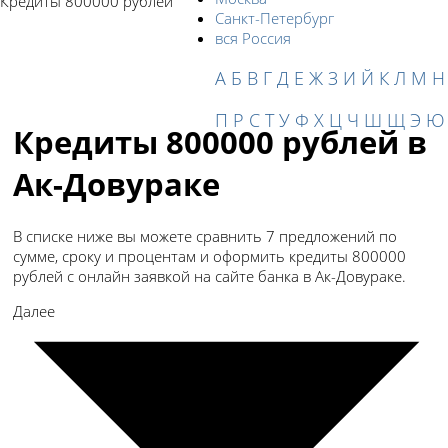
Кредиты 800000 рублей
Санкт-Петербург
вся Россия
А
Б
В
Г
Д
Е
Ж
З
И
Й
К
Л
М
Н
П
Р
С
Т
У
Ф
Х
Ц
Ч
Ш
Щ
Э
Ю
Кредиты 800000 рублей в
Ак-Довураке
В списке ниже вы можете сравнить 7 предложений по
сумме, сроку и процентам и оформить кредиты 800000
рублей с онлайн заявкой на сайте банка в Ак-Довураке.
Далее