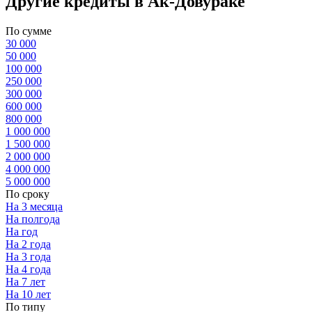
Другие кредиты в Ак-Довураке
По сумме
30 000
50 000
100 000
250 000
300 000
600 000
800 000
1 000 000
1 500 000
2 000 000
4 000 000
5 000 000
По сроку
На 3 месяца
На полгода
На год
На 2 года
На 3 года
На 4 года
На 7 лет
На 10 лет
По типу