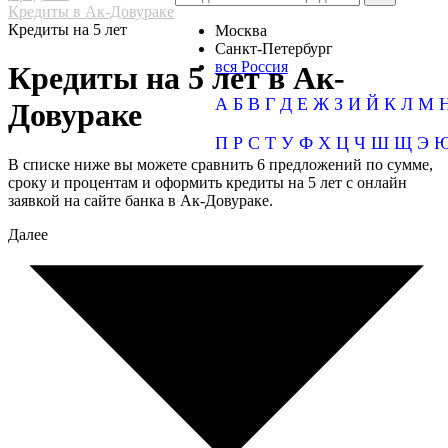
Кредиты в Ак-Довураке
Кредиты на 5 лет
Москва
Санкт-Петербург
вся Россия
Кредиты на 5 лет в Ак-
А
Б
В
Г
Д
Е
Ж
З
И
Й
К
Л
М
Довураке
П
Р
С
Т
У
Ф
Х
Ц
Ч
Ш
Щ
Э
В списке ниже вы можете сравнить 6 предложений по сумме,
сроку и процентам и оформить кредиты на 5 лет с онлайн
заявкой на сайте банка в Ак-Довураке.
Далее