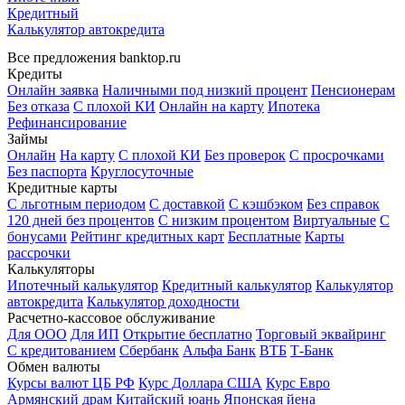
Кредитный
Калькулятор автокредита
Все предложения banktop.ru
Кредиты
Онлайн заявка
Наличными под низкий процент
Пенсионерам
Без отказа
С плохой КИ
Онлайн на карту
Ипотека
Рефинансирование
Займы
Онлайн
На карту
С плохой КИ
Без проверок
С просрочками
Без паспорта
Круглосуточные
Кредитные карты
С льготным периодом
С доставкой
С кэшбэком
Без справок
120 дней без процентов
С низким процентом
Виртуальные
С
бонусами
Рейтинг кредитных карт
Бесплатные
Карты
рассрочки
Калькуляторы
Ипотечный калькулятор
Кредитный калькулятор
Калькулятор
автокредита
Калькулятор доходности
Расчетно-кассовое обслуживание
Для ООО
Для ИП
Открытие бесплатно
Торговый эквайринг
С кредитованием
Сбербанк
Альфа Банк
ВТБ
Т-Банк
Обмен валюты
Курсы валют ЦБ РФ
Курс Доллара США
Курс Евро
Армянский драм
Китайский юань
Японская йена