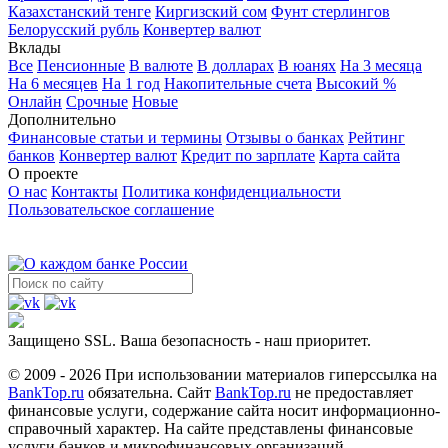
Казахстанский тенге
Киргизский сом
Фунт стерлингов
Белорусский рубль
Конвертер валют
Вклады
Все
Пенсионные
В валюте
В долларах
В юанях
На 3 месяца
На 6 месяцев
На 1 год
Накопительные счета
Высокий %
Онлайн
Срочные
Новые
Дополнительно
Финансовые статьи и термины
Отзывы о банках
Рейтинг
банков
Конвертер валют
Кредит по зарплате
Карта сайта
О проекте
О нас
Контакты
Политика конфиденциальности
Пользовательское соглашение
Защищено SSL. Ваша безопасность - наш приоритет.
© 2009 - 2026 При использовании материалов гиперссылка на
BankTop.ru
обязательна. Сайт
BankTop.ru
не предоставляет
финансовые услуги, содержание сайта носит информационно-
справочный характер. На сайте представлены финансовые
услуги банков и микрофинансовых организаций