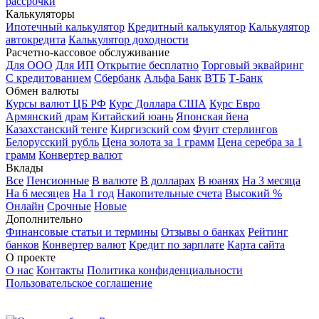
рассрочки
Калькуляторы
Ипотечный калькулятор
Кредитный калькулятор
Калькулятор
автокредита
Калькулятор доходности
Расчетно-кассовое обслуживание
Для ООО
Для ИП
Открытие бесплатно
Торговый эквайринг
С кредитованием
Сбербанк
Альфа Банк
ВТБ
Т-Банк
Обмен валюты
Курсы валют ЦБ РФ
Курс Доллара США
Курс Евро
Армянский драм
Китайский юань
Японская йена
Казахстанский тенге
Киргизский сом
Фунт стерлингов
Белорусский рубль
Цена золота за 1 грамм
Цена серебра за 1
грамм
Конвертер валют
Вклады
Все
Пенсионные
В валюте
В долларах
В юанях
На 3 месяца
На 6 месяцев
На 1 год
Накопительные счета
Высокий %
Онлайн
Срочные
Новые
Дополнительно
Финансовые статьи и термины
Отзывы о банках
Рейтинг
банков
Конвертер валют
Кредит по зарплате
Карта сайта
О проекте
О нас
Контакты
Политика конфиденциальности
Пользовательское соглашение