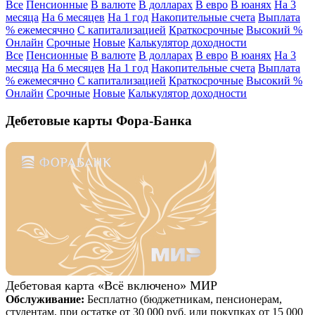
Все
Пенсионные
В валюте
В долларах
В евро
В юанях
На 3
месяца
На 6 месяцев
На 1 год
Накопительные счета
Выплата
% ежемесячно
С капитализацией
Краткосрочные
Высокий %
Онлайн
Срочные
Новые
Калькулятор доходности
Все
Пенсионные
В валюте
В долларах
В евро
В юанях
На 3
месяца
На 6 месяцев
На 1 год
Накопительные счета
Выплата
% ежемесячно
С капитализацией
Краткосрочные
Высокий %
Онлайн
Срочные
Новые
Калькулятор доходности
Дебетовые карты Фора-Банка
Дебетовая карта «Всё включено» МИР
Обслуживание:
Бесплатно (бюджетникам, пенсионерам,
студентам, при остатке от 30 000 руб. или покупках от 15 000