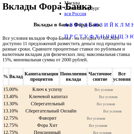
Москва
Вклады Фора-Банка
Санкт-Петербург
вся Россия
Вклады в банке Фора-Банк
А
Б
В
Г
Д
Е
Ж
З
И
Й
К
Л
М
П
Р
С
Т
У
Ф
Х
Ц
Ч
Ш
Щ
Э
Все условия вкладов Фора-Банка - на сегодня 07.08.2026
доступно 11 предложений разместить деньги под проценты на
разные сроки. Сравните процентные ставки по рублевым и
валютным вкладам для физических лиц: максимальная ставка
15%, минимальная сумма от 2000 рублей.
Капитализация
Пополнения
Частичное
Все
%
Вклад
процентов
вклада
снятие
условия
15.00%
Ключ к успеху
Все условия
13.40%
Ключевой капитал
Все условия
13.30%
Сберегательный
Все условия
13.10%
Сберегательный Онлайн
Все условия
12.75%
Фаворит
Все условия
12.75%
Фора Хит
Все условия
12.75%
Пенсионный
Все условия