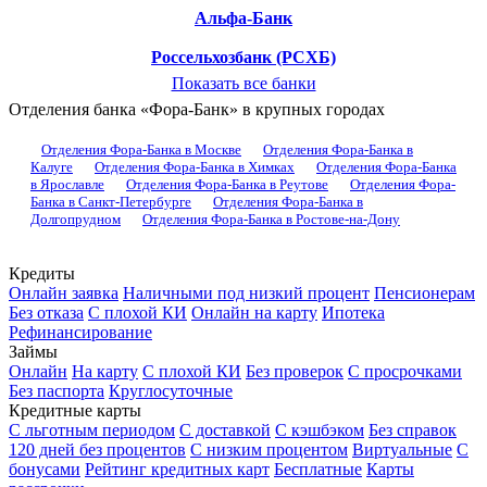
Альфа-Банк
Россельхозбанк (РСХБ)
Показать все банки
Отделения банка «Фора-Банк» в крупных городах
Отделения Фора-Банка в Москве
Отделения Фора-Банка в
Калуге
Отделения Фора-Банка в Химках
Отделения Фора-Банка
в Ярославле
Отделения Фора-Банка в Реутове
Отделения Фора-
Банка в Санкт-Петербурге
Отделения Фора-Банка в
Долгопрудном
Отделения Фора-Банка в Ростове-на-Дону
Кредиты
Онлайн заявка
Наличными под низкий процент
Пенсионерам
Без отказа
С плохой КИ
Онлайн на карту
Ипотека
Рефинансирование
Займы
Онлайн
На карту
С плохой КИ
Без проверок
С просрочками
Без паспорта
Круглосуточные
Кредитные карты
С льготным периодом
С доставкой
С кэшбэком
Без справок
120 дней без процентов
С низким процентом
Виртуальные
С
бонусами
Рейтинг кредитных карт
Бесплатные
Карты