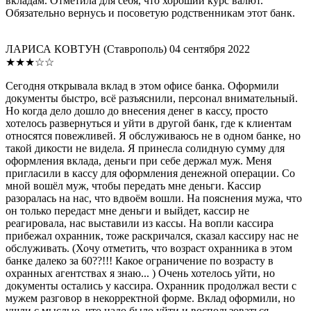
вкладам. Отметила для себя, что хороший курс валют.
Обязательно вернусь и посоветую родственникам этот банк.
ЛАРИСА КОВТУН
(Ставрополь)
04 сентября 2022
★★★☆☆
Сегодня открывала вклад в этом офисе банка. Оформили
документы быстро, всё разъяснили, персонал внимательный.
Но когда дело дошло до внесения денег в кассу, просто
хотелось развернуться и уйти в другой банк, где к клиентам
относятся повежливей. Я обслуживаюсь не в одном банке, но
такой дикости не видела. Я принесла солидную сумму для
оформления вклада, деньги при себе держал муж. Меня
пригласили в кассу для оформления денежной операции. Со
мной вошёл муж, чтобы передать мне деньги. Кассир
разоралась на нас, что вдвоём вошли. На пояснения мужа, что
он только передаст мне деньги и выйдет, кассир не
реагировала, нас выставили из кассы. На вопли кассира
прибежал охранник, тоже раскричался, сказал кассиру нас не
обслуживать. (Хочу отметить, что возраст охранника в этом
банке далеко за 60??!!! Какое ограничение по возрасту в
охранных агентствах я знаю... ) Очень хотелось уйти, но
документы остались у кассира. Охранник продолжал вести с
мужем разговор в некорректной форме. Вклад оформили, но
ушли с мыслью, что надо было уйти и воспользоваться