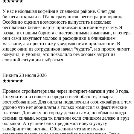
★★★★★
У нас небольшая кофейня в спальном районе. Счет для
бизнеса открыли в Тбанк сразу после регистрации юрлица.
Особенно оценил возможность выпустить несколько
бесплатных бизнес-карт с привязкой к основному счету. Я
раздал их нашим бариста с настроенными лимитами, и теперь
они сами закупают молоко и расходники в ближайшем
магазине, а я просто вижу уведомления в приложении. В
январе один из сотрудников начал “чудить”, и я просто лимит
обнулил, и уволил, это позволило без особых затрат из
сложной ситуации выбраться.
Никита
23 июля 2026
★★★★★
Продаем стройматериалы через интернет-магазин уже 3 года.
Покупатели из нашего города и всей области, товары
востребованные. Для оплаты подключили озон-эквайринг, там
удобно что нет абонплаты а только комиссия за фактические
платежи. Доставку по городу делали сами, по области когда
своими силами, когда тк платили если слишком далеко и груз
большой. А тут мне банк предложил новую услугу
эквайринг+логистика. Объяснили что мне нужно