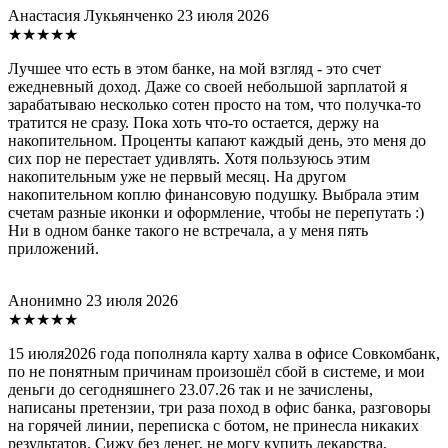
Анастасия Лукьянченко
23 июля 2026
★★★★★
Лучшее что есть в этом банке, на мой взгляд - это счет
ежедневный доход. Даже со своей небольшой зарплатой я
зарабатываю несколько сотен просто на том, что получка-то
тратится не сразу. Пока хоть что-то остается, держу на
накопительном. Проценты капают каждый день, это меня до
сих пор не перестает удивлять. Хотя пользуюсь этим
накопительным уже не первый месяц. На другом
накопительном коплю финансовую подушку. Выбрала этим
счетам разные иконки и оформление, чтобы не перепутать :)
Ни в одном банке такого не встречала, а у меня пять
приложений.
Анонимно
23 июля 2026
★★★★★
15 июля2026 года пополняла карту халва в офисе Совкомбанк,
по не понятным причинам произошёл сбой в системе, и мои
деньги до сегодняшнего 23.07.26 так и не зачислены,
написаны претензии, три раза поход в офис банка, разговоры
на горячей линии, переписка с ботом, не принесла никаких
результатов. Сижу без денег, не могу купить лекарства,