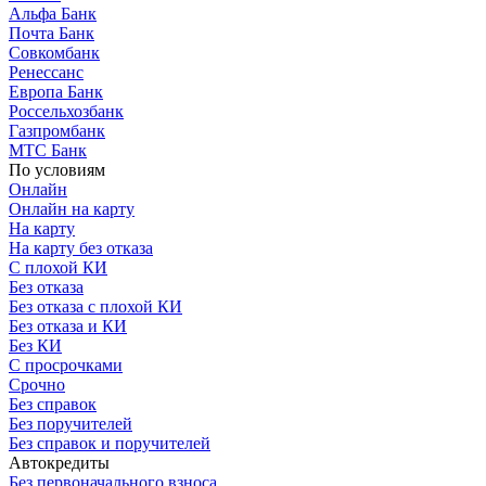
Альфа Банк
Почта Банк
Совкомбанк
Ренессанс
Европа Банк
Россельхозбанк
Газпромбанк
МТС Банк
По условиям
Онлайн
Онлайн на карту
На карту
На карту без отказа
С плохой КИ
Без отказа
Без отказа с плохой КИ
Без отказа и КИ
Без КИ
С просрочками
Срочно
Без справок
Без поручителей
Без справок и поручителей
Автокредиты
Без первоначального взноса