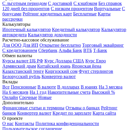
С льготным периодом
С доставкой
С кэшбэком
Без справок
120 дней без процентов
С низким процентом
Виртуальные
С
бонусами
Рейтинг кредитных карт
Бесплатные
Карты
рассрочки
Калькуляторы
Ипотечный калькулятор
Кредитный калькулятор
Калькулятор
автокредита
Калькулятор доходности
Расчетно-кассовое обслуживание
Для ООО
Для ИП
Открытие бесплатно
Торговый эквайринг
С кредитованием
Сбербанк
Альфа Банк
ВТБ
Т-Банк
Обмен валюты
Курсы валют ЦБ РФ
Курс Доллара США
Курс Евро
Армянский драм
Китайский юань
Японская йена
Казахстанский тенге
Киргизский сом
Фунт стерлингов
Белорусский рубль
Конвертер валют
Вклады
Все
Пенсионные
В валюте
В долларах
В юанях
На 3 месяца
На 6 месяцев
На 1 год
Накопительные счета
Высокий %
Онлайн
Срочные
Новые
Дополнительно
Финансовые статьи и термины
Отзывы о банках
Рейтинг
банков
Конвертер валют
Кредит по зарплате
Карта сайта
О проекте
О нас
Контакты
Политика конфиденциальности
Пользовательское соглашение