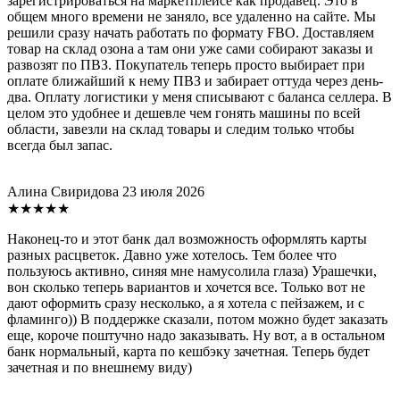
зарегистрироваться на маркетплейсе как продавец. Это в
общем много времени не заняло, все удаленно на сайте. Мы
решили сразу начать работать по формату FBO. Доставляем
товар на склад озона а там они уже сами собирают заказы и
развозят по ПВЗ. Покупатель теперь просто выбирает при
оплате ближайший к нему ПВЗ и забирает оттуда через день-
два. Оплату логистики у меня списывают с баланса селлера. В
целом это удобнее и дешевле чем гонять машины по всей
области, завезли на склад товары и следим только чтобы
всегда был запас.
Алина Свиридова
23 июля 2026
★★★★★
Наконец-то и этот банк дал возможность оформлять карты
разных расцветок. Давно уже хотелось. Тем более что
пользуюсь активно, синяя мне намусолила глаза) Урашечки,
вон сколько теперь вариантов и хочется все. Только вот не
дают оформить сразу несколько, а я хотела с пейзажем, и с
фламинго)) В поддержке сказали, потом можно будет заказать
еще, короче поштучно надо заказывать. Ну вот, а в остальном
банк нормальный, карта по кешбэку зачетная. Теперь будет
зачетная и по внешнему виду)