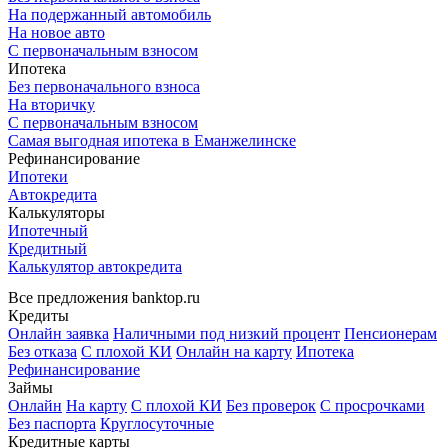
На подержанный автомобиль
На новое авто
С первоначальным взносом
Ипотека
Без первоначального взноса
На вторичку
С первоначальным взносом
Самая выгодная ипотека в Еманжелинске
Рефинансирование
Ипотеки
Автокредита
Калькуляторы
Ипотечный
Кредитный
Калькулятор автокредита
Все предложения banktop.ru
Кредиты
Онлайн заявка
Наличными под низкий процент
Пенсионерам
Без отказа
С плохой КИ
Онлайн на карту
Ипотека
Рефинансирование
Займы
Онлайн
На карту
С плохой КИ
Без проверок
С просрочками
Без паспорта
Круглосуточные
Кредитные карты