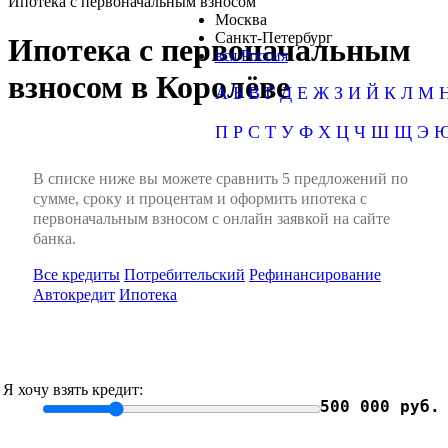
Ипотека с первоначальным взносом
Москва
Санкт-Петербург
Ипотека с первоначальным
вся Россия
взносом в Королёве
А
Б
В
Г
Д
Е
Ж
З
И
Й
К
Л
М
П
Р
С
Т
У
Ф
Х
Ц
Ч
Ш
Щ
Э
В списке ниже вы можете сравнить 5 предложений по
сумме, сроку и процентам и оформить ипотека с
первоначальным взносом с онлайн заявкой на сайте
банка.
Все кредиты
Потребительский
Рефинансирование
Автокредит
Ипотека
Я хочу взять кредит:
500 000 руб.