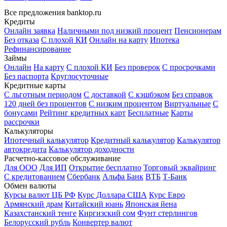
Все предложения banktop.ru
Кредиты
Онлайн заявка
Наличными под низкий процент
Пенсионерам
Без отказа
С плохой КИ
Онлайн на карту
Ипотека
Рефинансирование
Займы
Онлайн
На карту
С плохой КИ
Без проверок
С просрочками
Без паспорта
Круглосуточные
Кредитные карты
С льготным периодом
С доставкой
С кэшбэком
Без справок
120 дней без процентов
С низким процентом
Виртуальные
С
бонусами
Рейтинг кредитных карт
Бесплатные
Карты
рассрочки
Калькуляторы
Ипотечный калькулятор
Кредитный калькулятор
Калькулятор
автокредита
Калькулятор доходности
Расчетно-кассовое обслуживание
Для ООО
Для ИП
Открытие бесплатно
Торговый эквайринг
С кредитованием
Сбербанк
Альфа Банк
ВТБ
Т-Банк
Обмен валюты
Курсы валют ЦБ РФ
Курс Доллара США
Курс Евро
Армянский драм
Китайский юань
Японская йена
Казахстанский тенге
Киргизский сом
Фунт стерлингов
Белорусский рубль
Конвертер валют