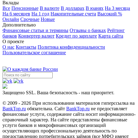
Вклады
Все
Пенсионные
В валюте
В долларах
В юанях
На 3 месяца
На 6 месяцев
На 1 год
Накопительные счета
Высокий %
Онлайн
Срочные
Новые
Дополнительно
Финансовые статьи и термины
Отзывы о банках
Рейтинг
банков
Конвертер валют
Кредит по зарплате
Карта сайта
О проекте
О нас
Контакты
Политика конфиденциальности
Пользовательское соглашение
Защищено SSL. Ваша безопасность - наш приоритет.
© 2009 - 2026 При использовании материалов гиперссылка на
BankTop.ru
обязательна. Сайт
BankTop.ru
не предоставляет
финансовые услуги, содержание сайта носит информационно-
справочный характер. На сайте представлены финансовые
услуги банков и микрофинансовых организаций
осуществляющих профессиональную деятельность по
предоставлению потребительских займов (все МФО имеют