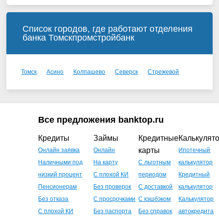
Список городов, где работают отделения
банка Томскпромстройбанк
Томск
Асино
Колпашево
Северск
Стрежевой
Все предложения banktop.ru
Кредиты
Займы
Кредитные
Калькулят
карты
Онлайн заявка
Онлайн
Ипотечный
Наличными под
На карту
С льготным
калькулятор
низкий процент
С плохой КИ
периодом
Кредитный
Пенсионерам
Без проверок
С доставкой
калькулятор
Без отказа
С просрочками
С кэшбэком
Калькулятор
С плохой КИ
Без паспорта
Без справок
автокредита