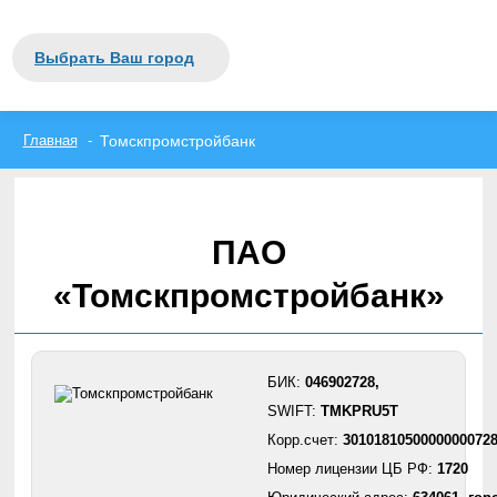
Закрыть
Москва
Выбрать Ваш город
Санкт-Петербург
вся Россия
А
Б
В
Г
Д
Е
Ж
З
И
Й
К
Л
М
Н
О
П
Р
С
Т
У
Ф
Х
Ц
Ч
Ш
Щ
Э
Ю
Я
Главная
Томскпромстройбанк
ПАО
«Томскпромстройбанк»
БИК:
046902728,
SWIFT:
TMKPRU5T
Корр.счет:
3010181050000000072
Номер лицензии ЦБ РФ:
1720