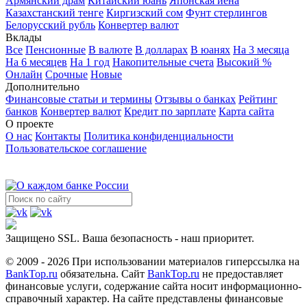
Армянский драм
Китайский юань
Японская йена
Казахстанский тенге
Киргизский сом
Фунт стерлингов
Белорусский рубль
Конвертер валют
Вклады
Все
Пенсионные
В валюте
В долларах
В юанях
На 3 месяца
На 6 месяцев
На 1 год
Накопительные счета
Высокий %
Онлайн
Срочные
Новые
Дополнительно
Финансовые статьи и термины
Отзывы о банках
Рейтинг
банков
Конвертер валют
Кредит по зарплате
Карта сайта
О проекте
О нас
Контакты
Политика конфиденциальности
Пользовательское соглашение
Защищено SSL. Ваша безопасность - наш приоритет.
© 2009 - 2026 При использовании материалов гиперссылка на
BankTop.ru
обязательна. Сайт
BankTop.ru
не предоставляет
финансовые услуги, содержание сайта носит информационно-
справочный характер. На сайте представлены финансовые