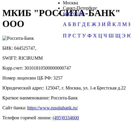
Москва
Санкт-Петербург
МКИБ "РОССИТА-БАНК"
вся Россия
ООО
А
Б
В
Г
Д
Е
Ж
З
И
Й
К
Л
М
П
Р
С
Т
У
Ф
Х
Ц
Ч
Ш
Щ
Э
БИК:
044525747,
SWIFT:
RICIRUMM
Корр.счет:
30101810500000000747
Номер лицензии ЦБ РФ:
3257
Юридический адрес:
125047, г. Москва, ул. 1-я Брестская д.22
Краткое наименование:
Россита-Банк
Сайт банка:
https://www.russitabank.ru/
Телефон горячей линии:
(495)9334600