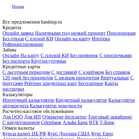
Москва
Все предложения banktop.ru
Кредиты
Онлайн заявка
Наличными под низкий процент
Пенсионерам
Без отказа
С плохой КИ
Онлайн на карту
Ипотека
Рефинансирование
Займы
Онлайн
На карту
С плохой КИ
Без проверок
С просрочками
Без паспорта
Круглосуточные
Кредитные карты
С льготным периодом
С доставкой
С кэшбэком
Без справок
120 дней без процентов
С низким процентом
Виртуальные
С
бонусами
Рейтинг кредитных карт
Бесплатные
Карты
рассрочки
Калькуляторы
Ипотечный калькулятор
Кредитный калькулятор
Калькулятор
автокредита
Калькулятор доходности
Расчетно-кассовое обслуживание
Для ООО
Для ИП
Открытие бесплатно
Торговый эквайринг
С кредитованием
Сбербанк
Альфа Банк
ВТБ
Т-Банк
Обмен валюты
Курсы валют ЦБ РФ
Курс Доллара США
Курс Евро