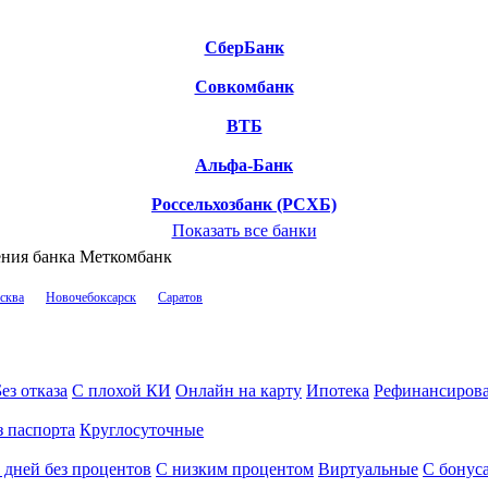
СберБанк
Совкомбанк
ВТБ
Альфа-Банк
Россельхозбанк (РСХБ)
Показать все банки
ения банка Меткомбанк
сква
Новочебоксарск
Саратов
ез отказа
С плохой КИ
Онлайн на карту
Ипотека
Рефинансиров
з паспорта
Круглосуточные
 дней без процентов
С низким процентом
Виртуальные
С бонус