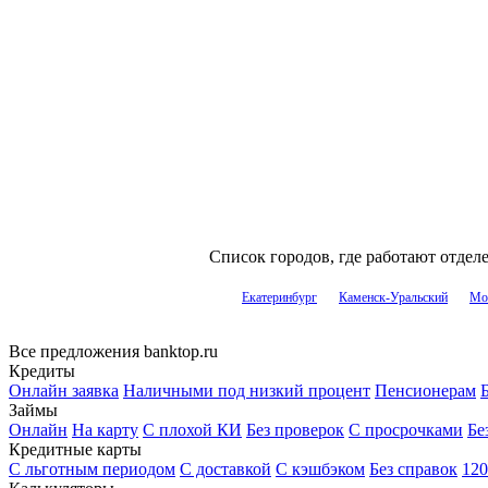
Список городов, где работают отдел
Екатеринбург
Каменск-Уральский
Мо
Все предложения banktop.ru
Кредиты
Онлайн заявка
Наличными под низкий процент
Пенсионерам
Б
Займы
Онлайн
На карту
С плохой КИ
Без проверок
С просрочками
Бе
Кредитные карты
С льготным периодом
С доставкой
С кэшбэком
Без справок
120