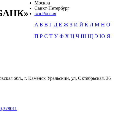
Москва
Санкт-Петербург
БАНК»
вся Россия
А
Б
В
Г
Д
Е
Ж
З
И
Й
К
Л
М
Н
О
П
Р
С
Т
У
Ф
Х
Ц
Ч
Ш
Щ
Э
Ю
Я
вская обл., г. Каменск-Уральский, ул. Октябрьская, 36
0,378011