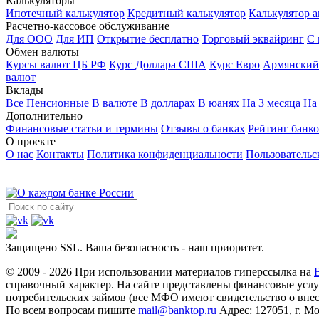
Калькуляторы
Ипотечный калькулятор
Кредитный калькулятор
Калькулятор а
Расчетно-кассовое обслуживание
Для ООО
Для ИП
Открытие бесплатно
Торговый эквайринг
С 
Обмен валюты
Курсы валют ЦБ РФ
Курс Доллара США
Курс Евро
Армянский
валют
Вклады
Все
Пенсионные
В валюте
В долларах
В юанях
На 3 месяца
На
Дополнительно
Финансовые статьи и термины
Отзывы о банках
Рейтинг банк
О проекте
О нас
Контакты
Политика конфиденциальности
Пользовательс
Защищено SSL. Ваша безопасность - наш приоритет.
© 2009 - 2026 При использовании материалов гиперссылка на
справочный характер. На сайте представлены финансовые ус
потребительских займов (все МФО имеют свидетельство о внес
По всем вопросам пишите
mail@banktop.ru
Адрес: 127051, г. Мо