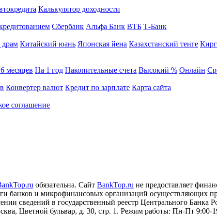
втокредита
Калькулятор доходности
кредитованием
Сбербанк
Альфа Банк
ВТБ
Т-Банк
 драм
Китайский юань
Японская йена
Казахстанский тенге
Кирг
 6 месяцев
На 1 год
Накопительные счета
Высокий %
Онлайн
Ср
ов
Конвертер валют
Кредит по зарплате
Карта сайта
кое соглашение
BankTop.ru
обязательна. Сайт
BankTop.ru
не предоставляет финан
луги банков и микрофинансовых организаций осуществляющих п
ении сведений в государственный реестр Центрального Банка Р
сква, Цветной бульвар, д. 30, стр. 1. Режим работы: Пн-Пт 9:00-