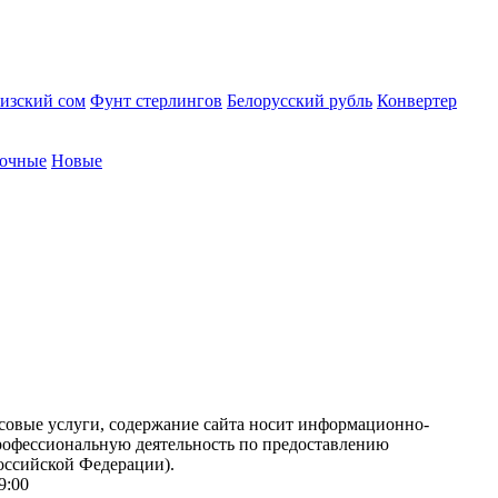
изский сом
Фунт стерлингов
Белорусский рубль
Конвертер
очные
Новые
совые услуги, содержание сайта носит информационно-
рофессиональную деятельность по предоставлению
оссийской Федерации).
19:00