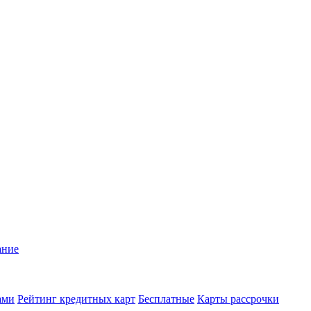
ание
ами
Рейтинг кредитных карт
Бесплатные
Карты рассрочки