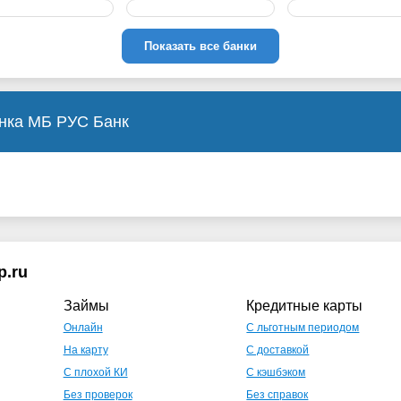
Показать все банки
анка МБ РУС Банк
p.ru
Займы
Кредитные карты
Онлайн
С льготным периодом
На карту
С доставкой
С плохой КИ
С кэшбэком
Без проверок
Без справок