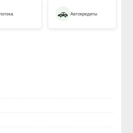
🚗
потека
Автокредиты