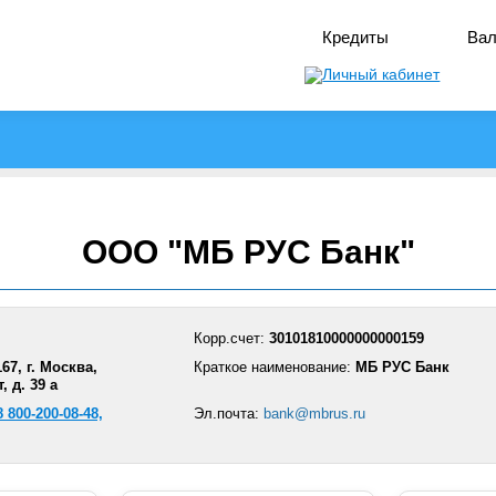
Закрыть
Кредиты
Ва
Москва
Санкт-Петербург
вся Россия
А
Б
В
Г
Д
Е
Ж
З
И
Й
К
Л
М
Н
О
П
Р
С
Т
У
Ф
Х
Ц
Ч
Ш
Щ
Э
Ю
Я
ООО "МБ РУС Банк"
Корр.счет:
30101810000000000159
67, г. Москва,
Краткое наименование:
МБ РУС Банк
 д. 39 а
8 800-200-08-48,
Эл.почта:
bank@mbrus.ru