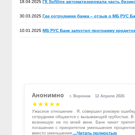
18.04.2025
ГК Softline автоматизировала часть бизн
30.03.2025
Где сотрудники банка – отзыв о МБ РУС Ба
10.01.2025
МБ РУС Банк запустил программу кредито
Анонимно
г. Воронеж
12 Апреля 2026
★★★★★
Ужасное отношение . Я, совершил роковую ошибку
сотрудники общаются с вызывающей грубостью. В 
возникшую не по моей вине. Банк чинит препят
погашении с приоритетом уменьшения процентов
вместо уменьшения
...Читать полностью