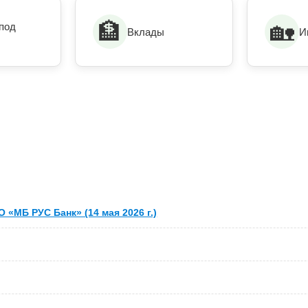
🏦
🏡
под
Вклады
И
«МБ РУС Банк» (14 мая 2026 г.)