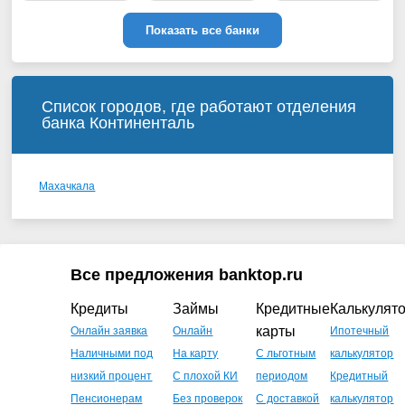
Показать все банки
Список городов, где работают отделения
банка Континенталь
Махачкала
Все предложения banktop.ru
Кредиты
Займы
Кредитные
Калькулят
карты
Онлайн заявка
Онлайн
Ипотечный
Наличными под
На карту
С льготным
калькулятор
низкий процент
С плохой КИ
периодом
Кредитный
Пенсионерам
Без проверок
С доставкой
калькулятор