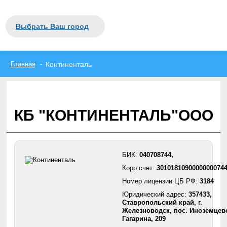
Закрыть
Москва
Выбрать Ваш город
Санкт-Петербург
вся Россия
А
Б
В
Г
Д
Е
Ж
З
И
Й
К
Л
М
Н
О
П
Р
С
Т
У
Ф
Х
Ц
Ч
Ш
Щ
Э
Ю
Я
Главная
Континенталь
КБ "КОНТИНЕНТАЛЬ"ООО
БИК:
040708744,
Корр.счет:
3010181090000000074
Номер лицензии ЦБ РФ:
3184
Юридический адрес:
357433,
Ставропольский край, г.
Железноводск, пос. Иноземцево
Гагарина, 209