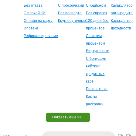
Без отказа
С просрочками
С кэшбэком
Калькулятор
С плохой КИ
Без паспорта
Без справок
автокредита
Онлайн на карту
Круглосуточные
120 дней без
Калькулятор
Ипотека
процентов
доходности
Рефинансирование
С низким
процентом
Виртуальные
С бонусами
Рейтинг
кредитных
карт
Бесплатные
Карты
рассрочки