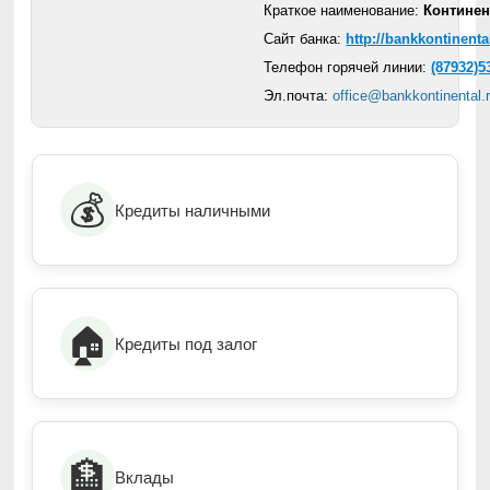
Краткое наименование:
Континен
Сайт банка:
http://bankkontinenta
Телефон горячей линии:
(87932)5
Эл.почта:
office@bankkontinental.
💰
Кредиты наличными
🏠
Кредиты под залог
🏦
Вклады