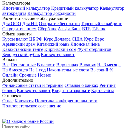
Калькуляторы
Ипотечный калькулятор
Кредитный калькулятор
Калькулятор
автокредита
Калькулятор доходности
Расчетно-кассовое обслуживание
Для ООО
Для ИП
Открытие бесплатно
Торговый эквайринг
С кредитованием
Сбербанк
Альфа Банк
ВТБ
Т-Банк
Обмен валюты
Курсы валют ЦБ РФ
Курс Доллара США
Курс Евро
Армянский драм
Китайский юань
Японская йена
Казахстанский тенге
Киргизский сом
Фунт стерлингов
Белорусский рубль
Конвертер валют
Вклады
Все
Пенсионные
В валюте
В долларах
В юанях
На 3 месяца
На 6 месяцев
На 1 год
Накопительные счета
Высокий %
Онлайн
Срочные
Новые
Дополнительно
Финансовые статьи и термины
Отзывы о банках
Рейтинг
банков
Конвертер валют
Кредит по зарплате
Карта сайта
О проекте
О нас
Контакты
Политика конфиденциальности
Пользовательское соглашение