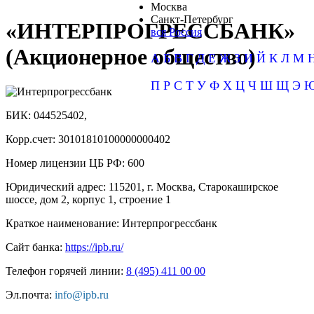
Москва
Санкт-Петербург
«ИНТЕРПРОГРЕССБАНК»
вся Россия
(Акционерное общество)
А
Б
В
Г
Д
Е
Ж
З
И
Й
К
Л
М
П
Р
С
Т
У
Ф
Х
Ц
Ч
Ш
Щ
Э
БИК:
044525402,
Корр.счет:
30101810100000000402
Номер лицензии ЦБ РФ:
600
Юридический адрес:
115201, г. Москва, Старокаширское
шоссе, дом 2, корпус 1, строение 1
Краткое наименование:
Интерпрогрессбанк
Сайт банка:
https://ipb.ru/
Телефон горячей линии:
8 (495) 411 00 00
Эл.почта:
info@ipb.ru