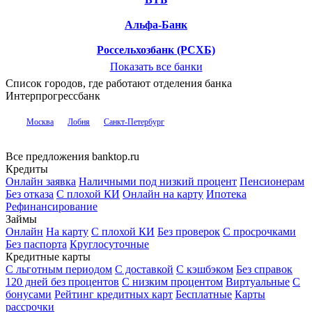
Альфа-Банк
Россельхозбанк (РСХБ)
Показать все банки
Список городов, где работают отделения банка
Интерпрогрессбанк
Москва
Лобня
Санкт-Петербург
Все предложения banktop.ru
Кредиты
Онлайн заявка
Наличными под низкий процент
Пенсионерам
Без отказа
С плохой КИ
Онлайн на карту
Ипотека
Рефинансирование
Займы
Онлайн
На карту
С плохой КИ
Без проверок
С просрочками
Без паспорта
Круглосуточные
Кредитные карты
С льготным периодом
С доставкой
С кэшбэком
Без справок
120 дней без процентов
С низким процентом
Виртуальные
С
бонусами
Рейтинг кредитных карт
Бесплатные
Карты
рассрочки