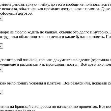
ормляла депозитарную ячейку, до этого вообще не пользовалась т
 показала, объяснила как проходит доступ, какие правила. Даже 
 оформила договор.
ь
воря не люблю ходить по банкам, обычно это долго и муторно.
сотрудники объяснили этапы сделки и какие бумаги готовить. По
ь
депозитарной ячейкой, хранила документы по сделке (оформила на
мещение и рассказали как происходит доступ. Всё довольно пон
ь
но было понять условия и платежи. Все разъяснили, показали ра
ь
лении на Брянской с вопросом по начислению процентов. Все по
не могла разобраться.