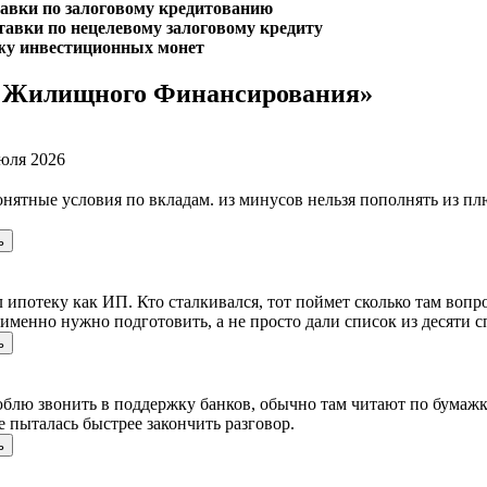
авки по залоговому кредитованию
авки по нецелевому залоговому кредиту
у инвестиционных монет
к Жилищного Финансирования»
юля 2026
понятные условия по вкладам. из минусов нельзя пополнять из п
ь
потеку как ИП. Кто сталкивался, тот поймет сколько там вопро
именно нужно подготовить, а не просто дали список из десяти с
ь
блю звонить в поддержку банков, обычно там читают по бумажк
е пыталась быстрее закончить разговор.
ь