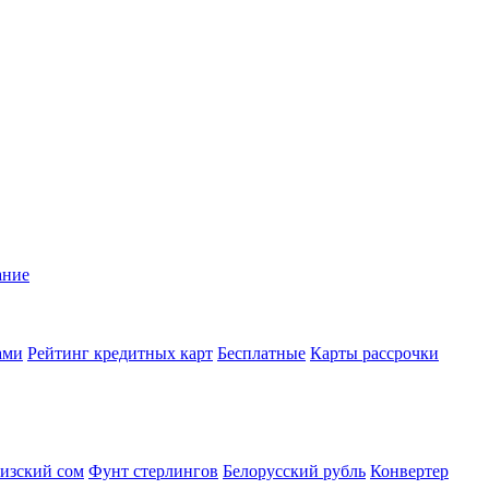
ание
ами
Рейтинг кредитных карт
Бесплатные
Карты рассрочки
изский сом
Фунт стерлингов
Белорусский рубль
Конвертер