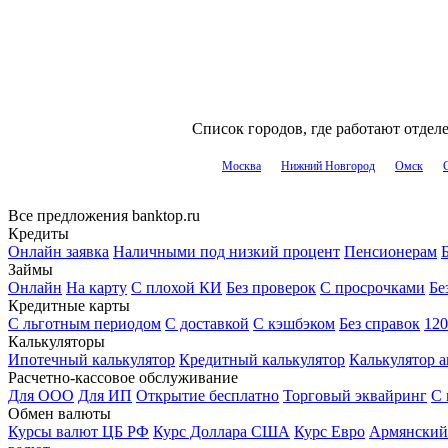
Список городов, где работают отде
Москва
Нижний Новгород
Омск
Все предложения banktop.ru
Кредиты
Онлайн заявка
Наличными под низкий процент
Пенсионерам
Б
Займы
Онлайн
На карту
С плохой КИ
Без проверок
С просрочками
Бе
Кредитные карты
С льготным периодом
С доставкой
С кэшбэком
Без справок
120
Калькуляторы
Ипотечный калькулятор
Кредитный калькулятор
Калькулятор а
Расчетно-кассовое обслуживание
Для ООО
Для ИП
Открытие бесплатно
Торговый эквайринг
С 
Обмен валюты
Курсы валют ЦБ РФ
Курс Доллара США
Курс Евро
Армянский