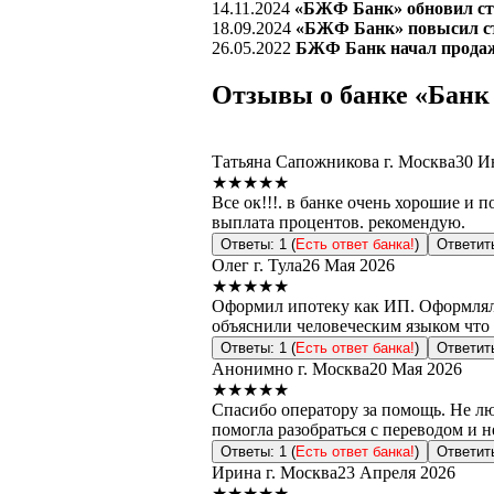
14.11.2024
«БЖФ Банк» обновил ст
18.09.2024
«БЖФ Банк» повысил ст
26.05.2022
БЖФ Банк начал продаж
Отзывы о банке «Бан
Татьяна Сапожникова
г. Москва
30 И
★★★★★
Все ок!!!. в банке очень хорошие и 
выплата процентов. рекомендую.
Ответы: 1 (
Есть ответ банка!
)
Ответит
Олег
г. Тула
26 Мая 2026
★★★★★
Оформил ипотеку как ИП. Оформлял и
объяснили человеческим языком что 
Ответы: 1 (
Есть ответ банка!
)
Ответит
Анонимно
г. Москва
20 Мая 2026
★★★★★
Спасибо оператору за помощь. Не лю
помогла разобраться с переводом и н
Ответы: 1 (
Есть ответ банка!
)
Ответит
Ирина
г. Москва
23 Апреля 2026
★★★★★