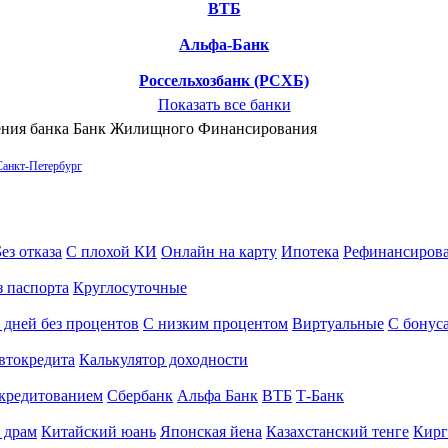
ВТБ
Альфа-Банк
Россельхозбанк (РСХБ)
Показать все банки
ления банка Банк Жилищного Финансирования
Санкт-Петербург
ез отказа
С плохой КИ
Онлайн на карту
Ипотека
Рефинансиров
з паспорта
Круглосуточные
 дней без процентов
С низким процентом
Виртуальные
С бонус
втокредита
Калькулятор доходности
кредитованием
Сбербанк
Альфа Банк
ВТБ
Т-Банк
 драм
Китайский юань
Японская йена
Казахстанский тенге
Кирг