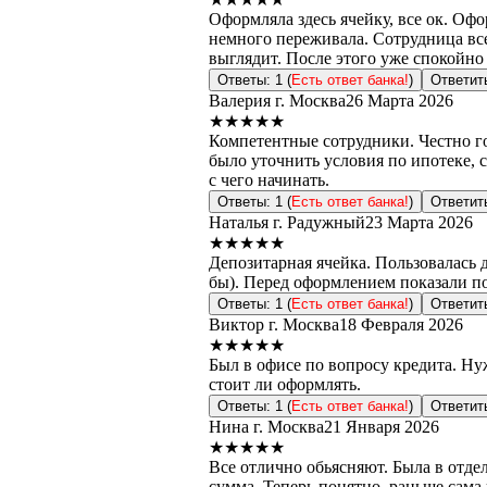
Оформляла здесь ячейку, все ок. Оф
немного переживала. Сотрудница все
выглядит. После этого уже спокойно
Ответы: 1 (
Есть ответ банка!
)
Ответит
Валерия
г. Москва
26 Марта 2026
★★★★★
Компетентные сотрудники. Честно го
было уточнить условия по ипотеке, 
с чего начинать.
Ответы: 1 (
Есть ответ банка!
)
Ответит
Наталья
г. Радужный
23 Марта 2026
★★★★★
Депозитарная ячейка. Пользовалась 
бы). Перед оформлением показали по
Ответы: 1 (
Есть ответ банка!
)
Ответит
Виктор
г. Москва
18 Февраля 2026
★★★★★
Был в офисе по вопросу кредита. Нуж
стоит ли оформлять.
Ответы: 1 (
Есть ответ банка!
)
Ответит
Нина
г. Москва
21 Января 2026
★★★★★
Все отлично обьясняют. Была в отде
сумма. Теперь понятно, раньше сама 