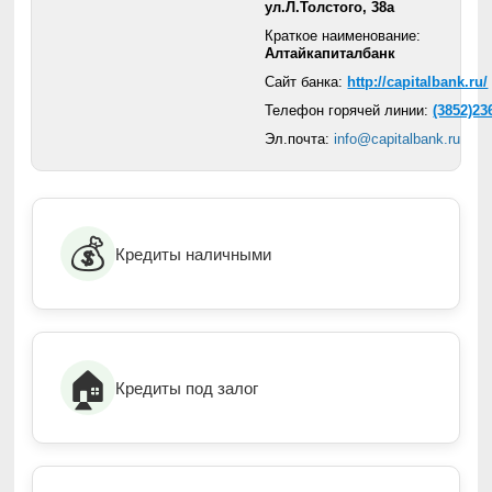
ул.Л.Толстого, 38а
Краткое наименование:
Алтайкапиталбанк
Сайт банка:
http://capitalbank.ru/
Телефон горячей линии:
(3852)23
Эл.почта:
info@capitalbank.ru
💰
Кредиты наличными
🏠
Кредиты под залог