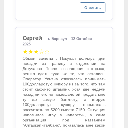
Ответить
Сергей
г. Барнаул
12 Октября
2025
★★★☆☆
Обмен валюты . Покупал доллары для
поездки за границу в отделении на
Докучаево. После возвращения с отдыха,
решил сдать туда же те, что остались.
Оператор Ульяна отказалась принимать
100долларовую купюру из за того, что там
стоит какой-то штампик, хотя две недели
назад ничего не помешало ей продать мне
ту же самую банкноту, а вторую
100долларовую купюру попыталась
рассчитать по 5200 вместо 7150. Ситуация
напомнила игру в наперстки, а сама
организация под названием
"Алтайкапиталбанк", показалась мне какой