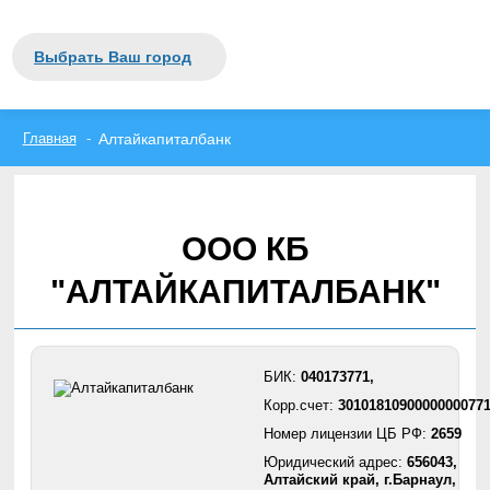
Закрыть
Москва
Выбрать Ваш город
Санкт-Петербург
вся Россия
А
Б
В
Г
Д
Е
Ж
З
И
Й
К
Л
М
Н
О
П
Р
С
Т
У
Ф
Х
Ц
Ч
Ш
Щ
Э
Ю
Я
Главная
Алтайкапиталбанк
ООО КБ
"АЛТАЙКАПИТАЛБАНК"
БИК:
040173771,
Корр.счет:
3010181090000000077
Номер лицензии ЦБ РФ:
2659
Юридический адрес:
656043,
Алтайский край, г.Барнаул,