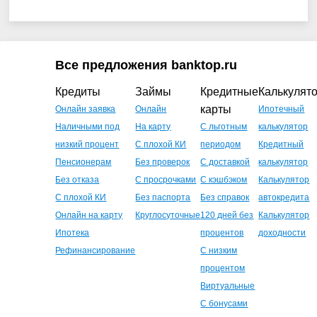
Все предложения banktop.ru
Кредиты
Займы
Кредитные
Калькулят
карты
Онлайн заявка
Онлайн
Ипотечный
Наличными под
На карту
С льготным
калькулятор
низкий процент
С плохой КИ
периодом
Кредитный
Пенсионерам
Без проверок
С доставкой
калькулятор
Без отказа
С просрочками
С кэшбэком
Калькулятор
С плохой КИ
Без паспорта
Без справок
автокредита
Онлайн на карту
Круглосуточные
120 дней без
Калькулятор
Ипотека
процентов
доходности
Рефинансирование
С низким
процентом
Виртуальные
С бонусами