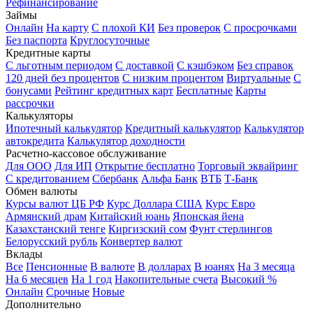
Рефинансирование
Займы
Онлайн
На карту
С плохой КИ
Без проверок
С просрочками
Без паспорта
Круглосуточные
Кредитные карты
С льготным периодом
С доставкой
С кэшбэком
Без справок
120 дней без процентов
С низким процентом
Виртуальные
С
бонусами
Рейтинг кредитных карт
Бесплатные
Карты
рассрочки
Калькуляторы
Ипотечный калькулятор
Кредитный калькулятор
Калькулятор
автокредита
Калькулятор доходности
Расчетно-кассовое обслуживание
Для ООО
Для ИП
Открытие бесплатно
Торговый эквайринг
С кредитованием
Сбербанк
Альфа Банк
ВТБ
Т-Банк
Обмен валюты
Курсы валют ЦБ РФ
Курс Доллара США
Курс Евро
Армянский драм
Китайский юань
Японская йена
Казахстанский тенге
Киргизский сом
Фунт стерлингов
Белорусский рубль
Конвертер валют
Вклады
Все
Пенсионные
В валюте
В долларах
В юанях
На 3 месяца
На 6 месяцев
На 1 год
Накопительные счета
Высокий %
Онлайн
Срочные
Новые
Дополнительно