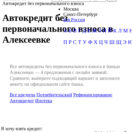
Автокредит без первоначального взноса
Москва
Санкт-Петербург
Автокредит без
вся Россия
первоначального взноса в
А
Б
В
Г
Д
Е
Ж
З
И
Й
К
Л
М
Алексеевке
П
Р
С
Т
У
Ф
Х
Ц
Ч
Ш
Щ
Э
Все автокредиты без первоначального взноса в банках
Алексеевки — 4 предложения с онлайн заявкой.
Сравните, выберите подходящий вариант и заполните
анкету на официальном сайте банка.
Все кредиты
Потребительский
Рефинансирование
Автокредит
Ипотека
Я хочу взять кредит: