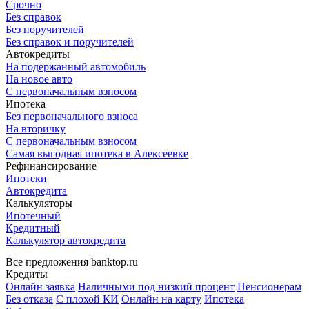
Срочно
Без справок
Без поручителей
Без справок и поручителей
Автокредиты
На подержанный автомобиль
На новое авто
С первоначальным взносом
Ипотека
Без первоначального взноса
На вторичку
С первоначальным взносом
Самая выгодная ипотека в Алексеевке
Рефинансирование
Ипотеки
Автокредита
Калькуляторы
Ипотечный
Кредитный
Калькулятор автокредита
Все предложения banktop.ru
Кредиты
Онлайн заявка
Наличными под низкий процент
Пенсионерам
Без отказа
С плохой КИ
Онлайн на карту
Ипотека