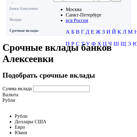
Банки Алексеевки
Москва
Санкт-Петербург
Вклады
вся Россия
Срочные вклады
А
Б
В
Г
Д
Е
Ж
З
И
Й
К
Л
М
П
Р
С
Т
У
Ф
Х
Ц
Ч
Ш
Щ
Э
Срочные вклады банков
Алексеевки
Подобрать срочные вклады
Сумма вклада
Валюта
Рубли
Рубли
Доллары США
Евро
Юани