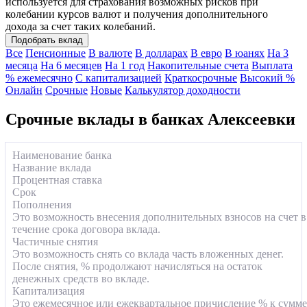
используется для страхования возможных рисков при
колебании курсов валют и получения дополнительного
дохода за счет таких колебаний.
Подобрать вклад
Все
Пенсионные
В валюте
В долларах
В евро
В юанях
На 3
месяца
На 6 месяцев
На 1 год
Накопительные счета
Выплата
% ежемесячно
С капитализацией
Краткосрочные
Высокий %
Онлайн
Срочные
Новые
Калькулятор доходности
Срочные вклады в банках Алексеевки
Наименование банка
Название вклада
Процентная ставка
Срок
Пополнения
Это возможность внесения дополнительных взносов на счет в
течение срока договора вклада.
Частичные снятия
Это возможность снять со вклада часть вложенных денег.
После снятия, % продолжают начисляться на остаток
денежных средств во вкладе.
Капитализация
Это ежемесячное или ежеквартальное причисление % к сумме