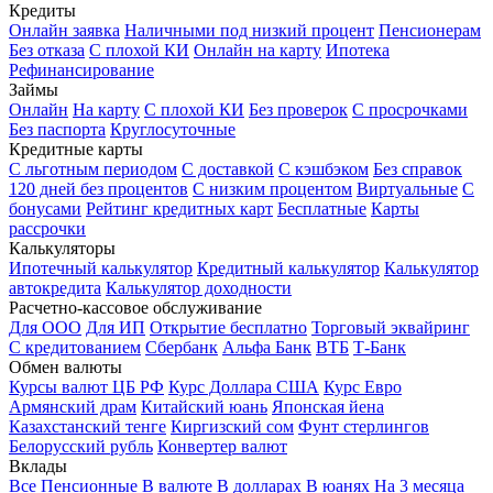
Кредиты
Онлайн заявка
Наличными под низкий процент
Пенсионерам
Без отказа
С плохой КИ
Онлайн на карту
Ипотека
Рефинансирование
Займы
Онлайн
На карту
С плохой КИ
Без проверок
С просрочками
Без паспорта
Круглосуточные
Кредитные карты
С льготным периодом
С доставкой
С кэшбэком
Без справок
120 дней без процентов
С низким процентом
Виртуальные
С
бонусами
Рейтинг кредитных карт
Бесплатные
Карты
рассрочки
Калькуляторы
Ипотечный калькулятор
Кредитный калькулятор
Калькулятор
автокредита
Калькулятор доходности
Расчетно-кассовое обслуживание
Для ООО
Для ИП
Открытие бесплатно
Торговый эквайринг
С кредитованием
Сбербанк
Альфа Банк
ВТБ
Т-Банк
Обмен валюты
Курсы валют ЦБ РФ
Курс Доллара США
Курс Евро
Армянский драм
Китайский юань
Японская йена
Казахстанский тенге
Киргизский сом
Фунт стерлингов
Белорусский рубль
Конвертер валют
Вклады
Все
Пенсионные
В валюте
В долларах
В юанях
На 3 месяца