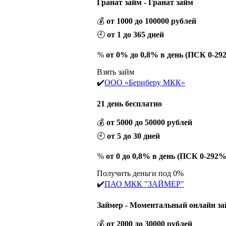
Гранат займ - Гранат займ
💰
от 1000 до 100000 рублей
🕘
от 1 до 365 дней
%
от 0% до 0,8% в день (ПСК 0-29
Взять займ
✔️
ООО «Бериберу МКК»
21 день бесплатно
💰
от 5000 до 50000 рублей
🕘
от 5 до 30 дней
%
от 0 до 0,8% в день (ПСК 0-292%
Получить деньги под 0%
✔️
ПАО МКК "ЗАЙМЕР"
Займер - Моментальный онлайн з
💰
от 2000 до 30000 рублей