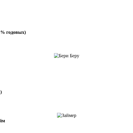
2% годовых)
)
айм