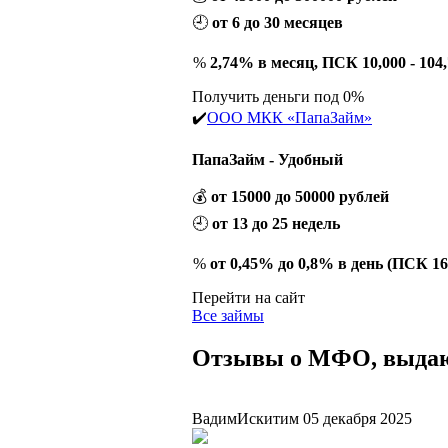
🕘
от 6 до 30 месяцев
%
2,74% в месяц, ПСК 10,000 - 10
Получить деньги под 0%
✔️
ООО МКК «ПапаЗайм»
ПапаЗайм - Удобный
💰
от 15000 до 50000 рублей
🕘
от 13 до 25 недель
%
от 0,45% до 0,8% в день (ПСК 1
Перейти на сайт
Все займы
Отзывы о МФО, выдаю
Вадим
Искитим
05 декабря 2025