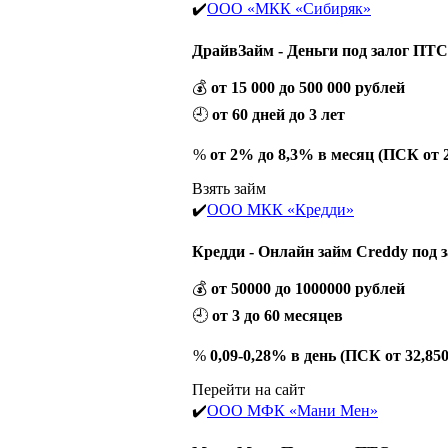
✔️
ООО «МКК «Сибиряк»
ДрайвЗайм - Деньги под залог ПТ
💰
от 15 000 до 500 000 рублей
🕘
от 60 дней до 3 лет
%
от 2% до 8,3% в месяц (ПСК от 
Взять займ
✔️
ООО МКК «Кредди»
Кредди - Онлайн займ Creddy под
💰
от 50000 до 1000000 рублей
🕘
от 3 до 60 месяцев
%
0,09-0,28% в день (ПСК от 32,85
Перейти на сайт
✔️
ООО МФК «Мани Мен»