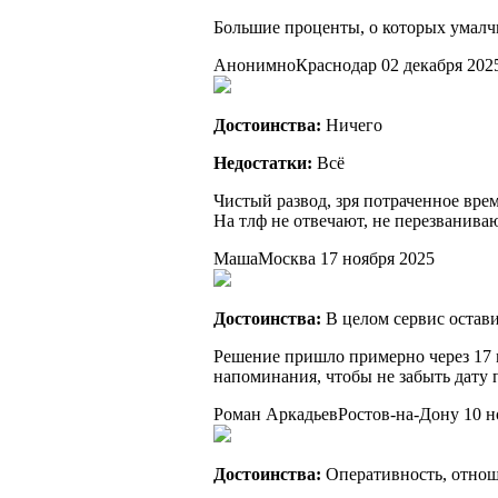
Большие проценты, о которых умалч
Анонимно
Краснодар
02 декабря 202
Достоинства:
Ничего
Недостатки:
Всё
Чистый развод, зря потраченное время
На тлф не отвечают, не перезванива
Маша
Москва
17 ноября 2025
Достоинства:
В целом сервис остав
Решение пришло примерно через 17 
напоминания, чтобы не забыть дату 
Роман Аркадьев
Ростов-на-Дону
10 н
Достоинства:
Оперативность, отнош