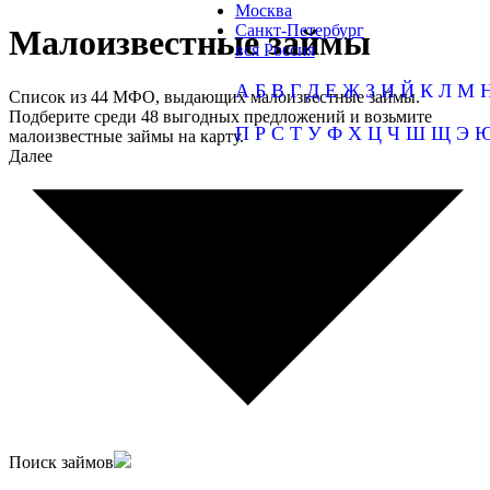
Москва
Санкт-Петербург
Малоизвестные займы
вся Россия
А
Б
В
Г
Д
Е
Ж
З
И
Й
К
Л
М
Список из 44 МФО, выдающих малоизвестные займы.
Подберите среди 48 выгодных предложений и возьмите
П
Р
С
Т
У
Ф
Х
Ц
Ч
Ш
Щ
Э
малоизвестные займы на карту.
Далее
Поиск займов