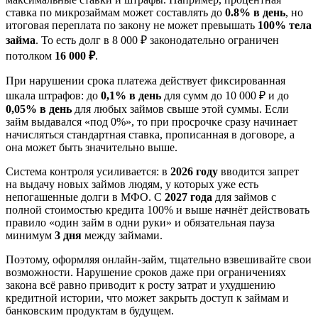
ставка по микрозаймам может составлять до
0.8%
в день
, но
итоговая переплата по закону не может превышать
100% тела
займа
. То есть долг в 8 000 ₽ законодательно ограничен
потолком
16 000 ₽
.
При нарушении срока платежа действует фиксированная
шкала штрафов: до
0,1% в день
для сумм до 10 000 ₽ и до
0,05% в день
для любых займов свыше этой суммы. Если
займ выдавался «под 0%», то при просрочке сразу начинает
начисляться стандартная ставка, прописанная в договоре, а
она может быть значительно выше.
Система контроля усиливается: в
2026 году
вводится запрет
на выдачу новых займов людям, у которых уже есть
непогашенные долги в МФО. С
2027 года
для займов с
полной стоимостью кредита 100% и выше начнёт действовать
правило «один займ в одни руки» и обязательная пауза
минимум
3 дня
между займами.
Поэтому, оформляя онлайн-займ, тщательно взвешивайте свои
возможности. Нарушение сроков даже при ограничениях
закона всё равно приводит к росту затрат и ухудшению
кредитной истории, что может закрыть доступ к займам и
банковским продуктам в будущем.