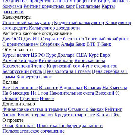
120 дней без процентов
С низким процентом
Виртуальные
С
бонусами
Рейтинг кредитных карт
Бесплатные
Карты
рассрочки
Калькуляторы
Ипотечный калькулятор
Кредитный калькулятор
Калькулятор
автокредита
Калькулятор доходности
Расчетно-кассовое обслуживание
Для ООО
Для ИП
Открытие бесплатно
Торговый эквайринг
С кредитованием
Сбербанк
Альфа Банк
ВТБ
Т-Банк
Обмен валюты
Курсы валют ЦБ РФ
Курс Доллара США
Курс Евро
Армянский драм
Китайский юань
Японская йена
Казахстанский тенге
Киргизский сом
Фунт стерлингов
Белорусский рубль
Цена золота за 1 грамм
Цена серебра за 1
грамм
Конвертер валют
Вклады
Все
Пенсионные
В валюте
В долларах
В юанях
На 3 месяца
На 6 месяцев
На 1 год
Накопительные счета
Высокий %
Онлайн
Срочные
Новые
Дополнительно
Финансовые статьи и термины
Отзывы о банках
Рейтинг
банков
Конвертер валют
Кредит по зарплате
Карта сайта
О проекте
О нас
Контакты
Политика конфиденциальности
Пользовательское соглашение