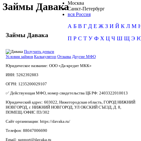
Москва
Займы Давака
Санкт-Петербург
вся Россия
А
Б
В
Г
Д
Е
Ж
З
И
Й
К
Л
М
Займы Давака
П
Р
С
Т
У
Ф
Х
Ц
Ч
Ш
Щ
Э
Получить деньги
Условия займов
Калькулятор
Отзывы
Другие МФО
Юридическое название:
ООО «Да-кредит МКК»
ИНН:
5262392883
ОГРН:
1235200029107
✅ Действующая МФО, номер свидетельства ЦБ РФ:
2403322010013
Юридический адрес:
603022, Нижегородская область, ГОРОД НИЖНИЙ
НОВГОРОД, г. НИЖНИЙ НОВГОРОД, УЛ ОКСКИЙ СЪЕЗД, Д. 8,
ПОМЕЩ./ОФИС П3/302
Сайт организации:
https://davaka.ru/
Телефон:
88047006690
Email:
support@davaka.ru