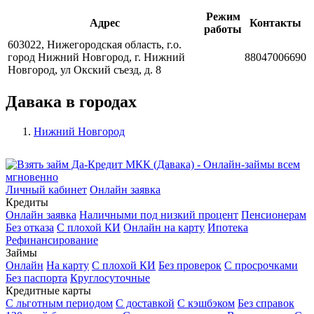
Режим
Адрес
Контакты
работы
603022, Нижегородская область, г.о.
город Нижний Новгород, г. Нижний
88047006690
Новгород, ул Окский съезд, д. 8
Давака в городах
Нижний Новгород
Личный кабинет
Онлайн заявка
Кредиты
Онлайн заявка
Наличными под низкий процент
Пенсионерам
Без отказа
С плохой КИ
Онлайн на карту
Ипотека
Рефинансирование
Займы
Онлайн
На карту
С плохой КИ
Без проверок
С просрочками
Без паспорта
Круглосуточные
Кредитные карты
С льготным периодом
С доставкой
С кэшбэком
Без справок