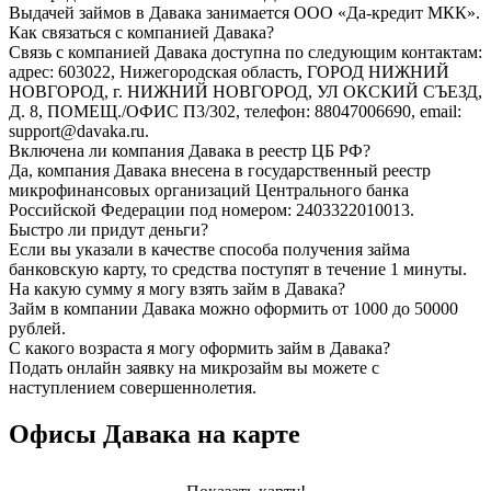
Выдачей займов в Давака занимается ООО «Да-кредит МКК».
Как связаться с компанией Давака?
Связь с компанией Давака доступна по следующим контактам:
адрес: 603022, Нижегородская область, ГОРОД НИЖНИЙ
НОВГОРОД, г. НИЖНИЙ НОВГОРОД, УЛ ОКСКИЙ СЪЕЗД,
Д. 8, ПОМЕЩ./ОФИС П3/302, телефон: 88047006690, email:
support@davaka.ru.
Включена ли компания Давака в реестр ЦБ РФ?
Да, компания Давака внесена в государственный реестр
микрофинансовых организаций Центрального банка
Российской Федерации под номером: 2403322010013.
Быстро ли придут деньги?
Если вы указали в качестве способа получения займа
банковскую карту, то средства поступят в течение 1 минуты.
На какую сумму я могу взять займ в Давака?
Займ в компании Давака можно оформить от 1000 до 50000
рублей.
С какого возраста я могу оформить займ в Давака?
Подать онлайн заявку на микрозайм вы можете с
наступлением совершеннолетия.
Офисы Давака на карте