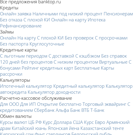
Все предложения banktop.ru
Кредиты
Онлайн заявка
Наличными под низкий процент
Пенсионерам
Без отказа
С плохой КИ
Онлайн на карту
Ипотека
Рефинансирование
Займы
Онлайн
На карту
С плохой КИ
Без проверок
С просрочками
Без паспорта
Круглосуточные
Кредитные карты
С льготным периодом
С доставкой
С кэшбэком
Без справок
120 дней без процентов
С низким процентом
Виртуальные
С
бонусами
Рейтинг кредитных карт
Бесплатные
Карты
рассрочки
Калькуляторы
Ипотечный калькулятор
Кредитный калькулятор
Калькулятор
автокредита
Калькулятор доходности
Расчетно-кассовое обслуживание
Для ООО
Для ИП
Открытие бесплатно
Торговый эквайринг
С
кредитованием
Сбербанк
Альфа Банк
ВТБ
Т-Банк
Обмен валюты
Курсы валют ЦБ РФ
Курс Доллара США
Курс Евро
Армянский
драм
Китайский юань
Японская йена
Казахстанский тенге
Киргизский сом
Фунт стерлингов
Белорусский рубль