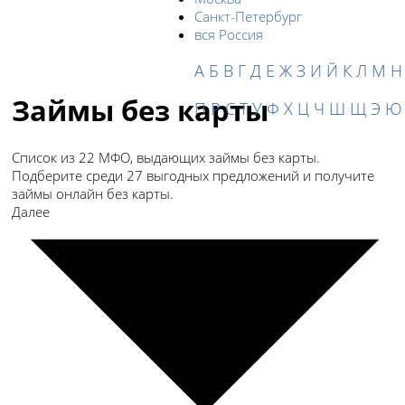
Санкт-Петербург
вся Россия
А
Б
В
Г
Д
Е
Ж
З
И
Й
К
Л
М
Н
Займы без карты
П
Р
С
Т
У
Ф
Х
Ц
Ч
Ш
Щ
Э
Ю
Список из 22 МФО, выдающих займы без карты.
Подберите среди 27 выгодных предложений и получите
займы онлайн без карты.
Далее