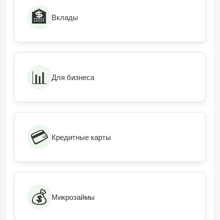
🏦
Вклады
📊
Для бизнеса
💳
Кредитные карты
💰
Микрозаймы