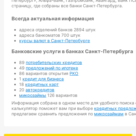
Петербург», Альфа-Банк, Газпромбанк, Авангард, Банк ПС
страницу, где собраны все банки Санкт-Петербурга.
Всегда актуальная информация
адреса отделений банков 2894 штук
адреса банкоматов 700 штук
курсы валют в Санкт-Петербурге
Банковские услуги в банках Санкт-Петербурга
89
потребительских кредитов
49
предложений по ипотеке
86 вариантов открытия
РКО
1
кредит для бизнеса
18
кредитных карт
20
автокредитов
микрозаймы
126 вариантов
Информация собрана в одном месте для удобного поиска 
калькулятор поможет вам при выборе
кредитных предлож
предлагаем сравнить предложения по
микрозаймам
в Сан