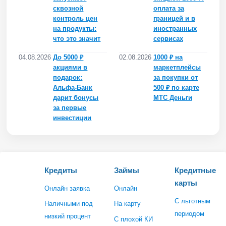
сквозной
оплата за
контроль цен
границей и в
на продукты:
иностранных
что это значит
сервисах
04.08.2026
До 5000 ₽
02.08.2026
1000 ₽ на
акциями в
маркетплейсы
подарок:
за покупки от
Альфа-Банк
500 ₽ по карте
дарит бонусы
МТС Деньги
за первые
инвестиции
Кредиты
Займы
Кредитные
карты
Онлайн заявка
Онлайн
С льготным
Наличными под
На карту
периодом
низкий процент
С плохой КИ