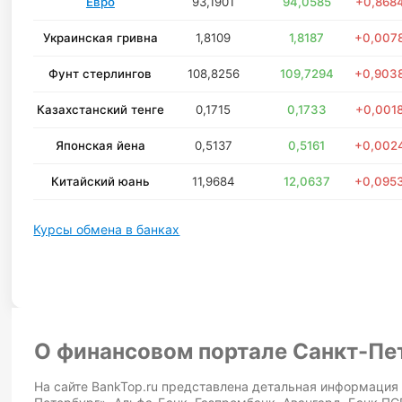
Евро
93,1901
94,0585
+0,868
Украинская гривна
1,8109
1,8187
+0,007
Фунт стерлингов
108,8256
109,7294
+0,903
Казахстанский тенге
0,1715
0,1733
+0,001
Японская йена
0,5137
0,5161
+0,002
Китайский юань
11,9684
12,0637
+0,095
Курсы обмена в банках
О финансовом портале Санкт-Пе
На сайте BankTop.ru представлена детальная информация 