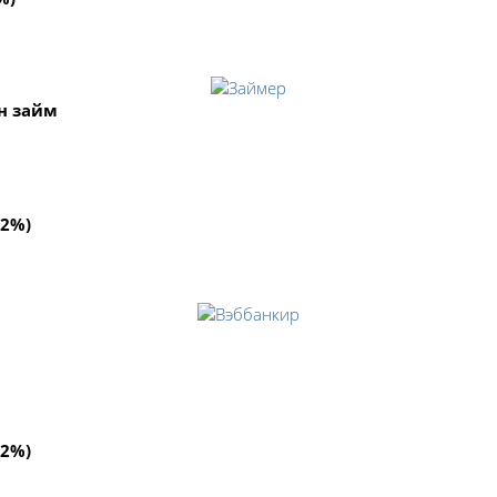
н займ
92%)
92%)