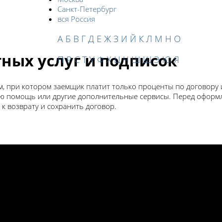
Санкт-Петербург
вся Россия
А
Б
В
Г
Д
Е
Ж
З
И
Й
К
Л
М
Н
О
ных услуг и подписок
П
Р
С
Т
У
Ф
Х
Ц
Ч
Ш
Щ
Э
Ю
Я
, при котором заемщик платит только проценты по договору и
 помощь или другие дополнительные сервисы. Перед оформ
 к возврату и сохранить договор.