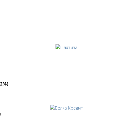
92%)
й