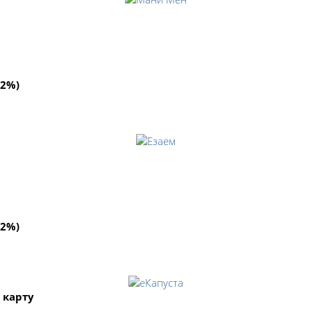
92%)
92%)
 карту