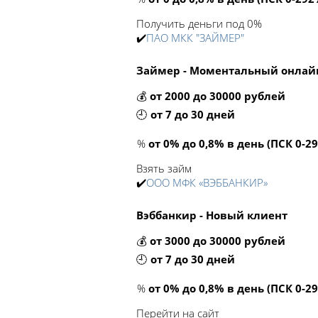
Получить деньги под 0%
✔️
ПАО МКК "ЗАЙМЕР"
Займер - Моментальный онлай
💰
от 2000 до 30000 рублей
🕘
от 7 до 30 дней
%
от 0% до 0,8% в день (ПСК 0-2
Взять займ
✔️
ООО МФК «ВЭББАНКИР»
Вэббанкир - Новый клиент
💰
от 3000 до 30000 рублей
🕘
от 7 до 30 дней
%
от 0% до 0,8% в день (ПСК 0-2
Перейти на сайт