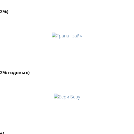
92%)
292% годовых)
%)