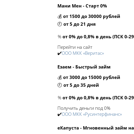
Мани Мен - Старт 0%
💰
от 1500 до 30000 рублей
🕘
от 5 до 21 дня
%
от 0% до 0,8% в день (ПСК 0-2
Перейти на сайт
✔️
ООО МКК «Веритас»
Езаем - Быстрый займ
💰
от 3000 до 15000 рублей
🕘
от 5 до 35 дней
%
от 0% до 0,8% в день (ПСК 0-2
Получить деньги под 0%
✔️
ООО МКК «Русинтерфинанс»
еКапуста - Мгновенный займ на