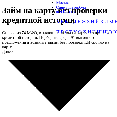
Москва
Санкт-Петербург
Займ на карту без проверки
вся Россия
кредитной истории
А
Б
В
Г
Д
Е
Ж
З
И
Й
К
Л
М
П
Р
С
Т
У
Ф
Х
Ц
Ч
Ш
Щ
Э
Список из 74 МФО, выдающих займы на карту без проверки
кредитной истории. Подберите среди 91 выгодного
предложения и возьмите займы без проверки КИ срочно на
карту.
Далее