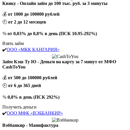
Квику - Онлайн займ до 100 тыс. руб. за 3 минуты
💰
от 1000 до 100000 рублей
🕘
от 2 до 12 месяцев
%
от 0,03% до 0,8% в день (ПСК 10.95-292%)
Взять займ
✔️
ООО «МКК КАНГАРИЯ»
Займ Кэш Ту Ю - Деньги на карту за 7 минут от МФО
CashToYou
💰
от 500 до 100000 рублей
🕘
от 6 до 365 дней
%
0,8% в день (ПСК 292%)
Получить деньги
✔️
ООО МФК «ВЭББАНКИР»
Вэббанкир - Манифактура