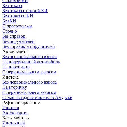
С плохой КИ
Без отказа
Без отказа с плохой КИ
Без отказа и КИ
Без КИ
С просрочками
Срочно
Без справок
Без поручителей
Без справок и поручителей
Автокредиты
Без первоначального взноса
На подержанный автомобиль
На новое авто
С первоначальным взносом
Ипотека
Без первоначального взноса
На вторичку
С первоначальным взносом
Самая выгодная ипотека в Амурске
Рефинансирование
Ипотеки
Автокредита
Калькуляторы
Ипотечный