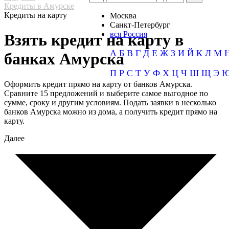
Кредиты в Амурске
Кредиты на карту
Москва
Санкт-Петербург
вся Россия
Взять кредит на карту в
А
Б
В
Г
Д
Е
Ж
З
И
Й
К
Л
М
банках Амурска
П
Р
С
Т
У
Ф
Х
Ц
Ч
Ш
Щ
Э
Оформить кредит прямо на карту от банков Амурска.
Сравните 15 предложений и выберите самое выгодное по
сумме, сроку и другим условиям. Подать заявки в несколько
банков Амурска можно из дома, а получить кредит прямо на
карту.
Далее