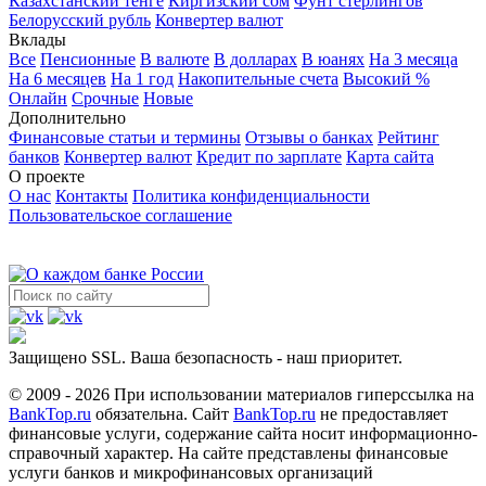
Казахстанский тенге
Киргизский сом
Фунт стерлингов
Белорусский рубль
Конвертер валют
Вклады
Все
Пенсионные
В валюте
В долларах
В юанях
На 3 месяца
На 6 месяцев
На 1 год
Накопительные счета
Высокий %
Онлайн
Срочные
Новые
Дополнительно
Финансовые статьи и термины
Отзывы о банках
Рейтинг
банков
Конвертер валют
Кредит по зарплате
Карта сайта
О проекте
О нас
Контакты
Политика конфиденциальности
Пользовательское соглашение
Защищено SSL. Ваша безопасность - наш приоритет.
© 2009 - 2026 При использовании материалов гиперссылка на
BankTop.ru
обязательна. Сайт
BankTop.ru
не предоставляет
финансовые услуги, содержание сайта носит информационно-
справочный характер. На сайте представлены финансовые
услуги банков и микрофинансовых организаций