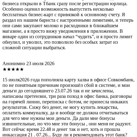
бизнеса открыли в Тбанк сразу после регистрации юрлица.
Особенно оценил возможность выпустить несколько
бесплатных бизнес-карт с привязкой к основному счету. Я
раздал их нашим бариста с настроенными лимитами, и теперь
они сами закупают молоко и расходники в ближайшем
магазине, а я просто вижу уведомления в приложении. В
январе один из сотрудников начал “чудить”, и я просто лимит
обнулил, и уволил, это позволило без особых затрат из
сложной ситуации выбраться.
Анонимно
23 июля 2026
★★★★★
15 июля2026 года пополняла карту халва в офисе Совкомбанк,
по не понятным причинам произошёл сбой в системе, и мои
деньги до сегодняшнего 23.07.26 так и не зачислены,
написаны претензии, три раза поход в офис банка, разговоры
на горячей линии, переписка с ботом, не принесла никаких
результатов. Сижу без денег, не могу купить лекарства,
оплатить коммуналку, да и вообще не должна отчитываться
для чего мне нужны мои деньги. Да дали мне бонусы
извинительные, но что мне эти бонусы , они меня не радуют.
Вот сейчас время 22.48 и денег так и нет, хоть и прошла
инкассация 21 . 07.26... Буду ли я рекомендовать этот банк?