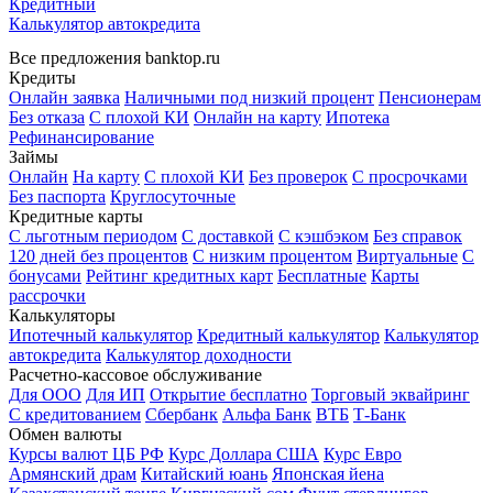
Кредитный
Калькулятор автокредита
Все предложения banktop.ru
Кредиты
Онлайн заявка
Наличными под низкий процент
Пенсионерам
Без отказа
С плохой КИ
Онлайн на карту
Ипотека
Рефинансирование
Займы
Онлайн
На карту
С плохой КИ
Без проверок
С просрочками
Без паспорта
Круглосуточные
Кредитные карты
С льготным периодом
С доставкой
С кэшбэком
Без справок
120 дней без процентов
С низким процентом
Виртуальные
С
бонусами
Рейтинг кредитных карт
Бесплатные
Карты
рассрочки
Калькуляторы
Ипотечный калькулятор
Кредитный калькулятор
Калькулятор
автокредита
Калькулятор доходности
Расчетно-кассовое обслуживание
Для ООО
Для ИП
Открытие бесплатно
Торговый эквайринг
С кредитованием
Сбербанк
Альфа Банк
ВТБ
Т-Банк
Обмен валюты
Курсы валют ЦБ РФ
Курс Доллара США
Курс Евро
Армянский драм
Китайский юань
Японская йена