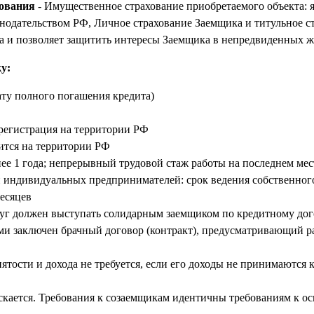
хования
- Имущественное страхование приобретаемого объекта: я
онодательством РФ, Личное страхование Заемщика и титульное с
а и позволяет защитить интересы Заемщика в непредвиденных 
у:
дату полного погашения кредита)
регистрация на территории РФ
ится на территории РФ
е 1 года; непрерывный трудовой стаж работы на последнем мест
и индивидуальных предпринимателей: срок ведения собственног
месяцев
руг должен выступать солидарным заемщиком по кредитному до
ами заключен брачный договор (контракт), предусматривающий 
тости и дохода не требуется, если его доходы не принимаются 
скается. Требования к созаемщикам идентичны требованиям к о