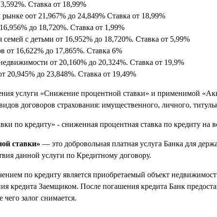
23,592
%. Ставка
от 18,99%
м рынке
о
от 21,967% до 24,849% Ставка
от
18,99%
16,956% до 18,720
%. Ставка
от 1,99%
 семей с детьми
от
16,952% до 18,720
%. Ставка
от 5,99%
ов
от
16,622% до 17,865
%. Ставка
6%
 недвижимости
от 20,160% до 20,324
%. Ставка
от 19,9%
от
20,945% до 23,848
%. Ставка
от 19,49%
ения услуги «Снижение процентной ставки» и применимой «Ак
 видов договоров страхования: имущественного, личного, титуль
ки по кредиту» - сниженная процентная ставка по кредиту на в
ой ставки»
— это добровольная платная услуга Банка для держ
твия данной услуги по Кредитному договору.
чением по кредиту является приобретаемый объект недвижимост
ния кредита Заемщиком. После погашения кредита Банк предост
чего залог снимается.