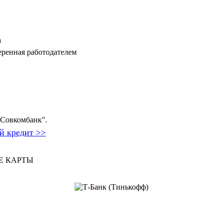
а
еренная работодателем
 "Совкомбанк".
й кредит >>
Е КАРТЫ