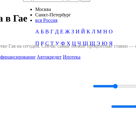
Москва
Санкт-Петербург
 в Гае
вся Россия
А
Б
В
Г
Д
Е
Ж
З
И
Й
К
Л
М
Н
О
П
Р
С
Т
У
Ф
Х
Ц
Ч
Ш
Щ
Э
Ю
Я
еке Гая на сегодня. Сейчас самые низкие процентные ставки — 
ефинансирование
Автокредит
Ипотека