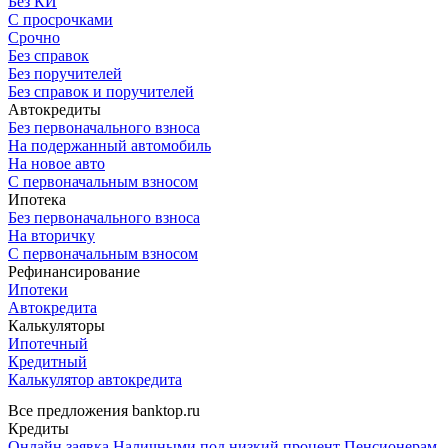
Без КИ
С просрочками
Срочно
Без справок
Без поручителей
Без справок и поручителей
Автокредиты
Без первоначального взноса
На подержанный автомобиль
На новое авто
С первоначальным взносом
Ипотека
Без первоначального взноса
На вторичку
С первоначальным взносом
Рефинансирование
Ипотеки
Автокредита
Калькуляторы
Ипотечный
Кредитный
Калькулятор автокредита
Все предложения banktop.ru
Кредиты
Онлайн заявка
Наличными под низкий процент
Пенсионерам