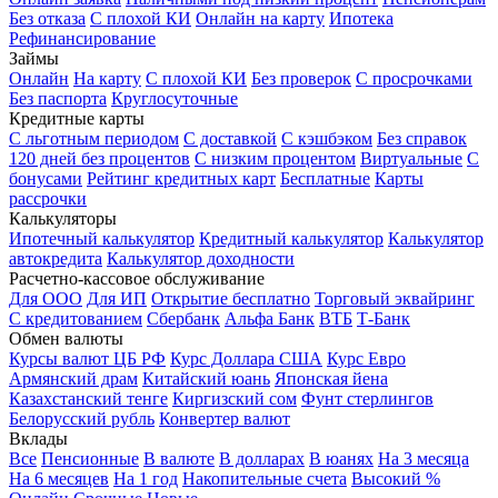
Без отказа
С плохой КИ
Онлайн на карту
Ипотека
Рефинансирование
Займы
Онлайн
На карту
С плохой КИ
Без проверок
С просрочками
Без паспорта
Круглосуточные
Кредитные карты
С льготным периодом
С доставкой
С кэшбэком
Без справок
120 дней без процентов
С низким процентом
Виртуальные
С
бонусами
Рейтинг кредитных карт
Бесплатные
Карты
рассрочки
Калькуляторы
Ипотечный калькулятор
Кредитный калькулятор
Калькулятор
автокредита
Калькулятор доходности
Расчетно-кассовое обслуживание
Для ООО
Для ИП
Открытие бесплатно
Торговый эквайринг
С кредитованием
Сбербанк
Альфа Банк
ВТБ
Т-Банк
Обмен валюты
Курсы валют ЦБ РФ
Курс Доллара США
Курс Евро
Армянский драм
Китайский юань
Японская йена
Казахстанский тенге
Киргизский сом
Фунт стерлингов
Белорусский рубль
Конвертер валют
Вклады
Все
Пенсионные
В валюте
В долларах
В юанях
На 3 месяца
На 6 месяцев
На 1 год
Накопительные счета
Высокий %