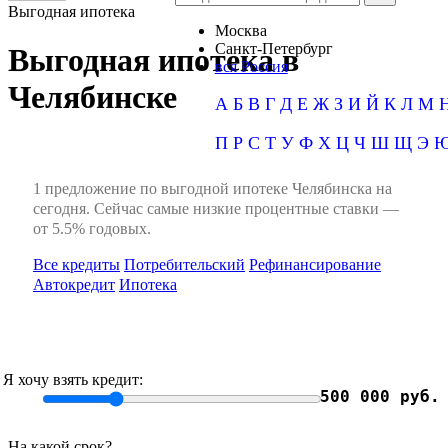
Выгодная ипотека
Москва
Санкт-Петербург
Выгодная ипотека в
вся Россия
Челябинске
А
Б
В
Г
Д
Е
Ж
З
И
Й
К
Л
М
П
Р
С
Т
У
Ф
Х
Ц
Ч
Ш
Щ
Э
1 предложение по выгодной ипотеке Челябинска на
сегодня. Сейчас самые низкие процентные ставки —
от 5.5% годовых.
Все кредиты
Потребительский
Рефинансирование
Автокредит
Ипотека
Я хочу взять кредит:
500 000 руб.
На какой срок?