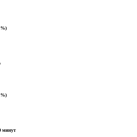
2%)
о
2%)
0 минут