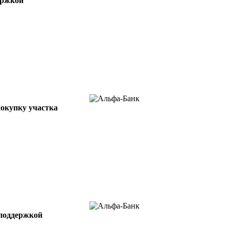
ержкой
покупку участка
споддержкой