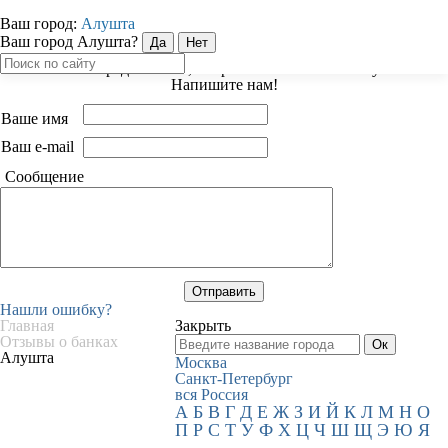
Ваш город:
Алушта
Закрыть
Ваш город Алушта?
Есть предложение, вопрос или нашли ошибку?
Напишите нам!
Ваше имя
Ваш e-mail
Сообщение
Нашли ошибку?
Главная
Закрыть
Отзывы о банках
Алушта
Москва
Санкт-Петербург
вся Россия
А
Б
В
Г
Д
Е
Ж
З
И
Й
К
Л
М
Н
О
П
Р
С
Т
У
Ф
Х
Ц
Ч
Ш
Щ
Э
Ю
Я