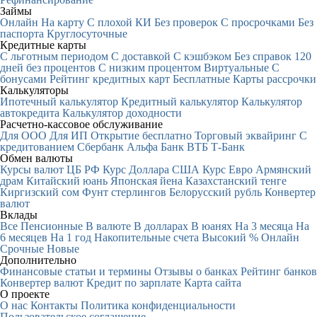
Займы
Онлайн
На карту
С плохой КИ
Без проверок
С просрочками
Без
паспорта
Круглосуточные
Кредитные карты
С льготным периодом
С доставкой
С кэшбэком
Без справок
120
дней без процентов
С низким процентом
Виртуальные
С
бонусами
Рейтинг кредитных карт
Бесплатные
Карты рассрочки
Калькуляторы
Ипотечный калькулятор
Кредитный калькулятор
Калькулятор
автокредита
Калькулятор доходности
Расчетно-кассовое обслуживание
Для ООО
Для ИП
Открытие бесплатно
Торговый эквайринг
С
кредитованием
Сбербанк
Альфа Банк
ВТБ
Т-Банк
Обмен валюты
Курсы валют ЦБ РФ
Курс Доллара США
Курс Евро
Армянский
драм
Китайский юань
Японская йена
Казахстанский тенге
Киргизский сом
Фунт стерлингов
Белорусский рубль
Конвертер
валют
Вклады
Все
Пенсионные
В валюте
В долларах
В юанях
На 3 месяца
На
6 месяцев
На 1 год
Накопительные счета
Высокий %
Онлайн
Срочные
Новые
Дополнительно
Финансовые статьи и термины
Отзывы о банках
Рейтинг банков
Конвертер валют
Кредит по зарплате
Карта сайта
О проекте
О нас
Контакты
Политика конфиденциальности
Пользовательское соглашение