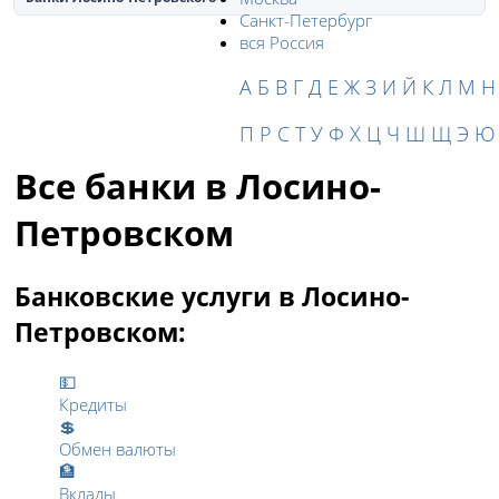
Санкт-Петербург
вся Россия
А
Б
В
Г
Д
Е
Ж
З
И
Й
К
Л
М
Н
П
Р
С
Т
У
Ф
Х
Ц
Ч
Ш
Щ
Э
Ю
Все банки в Лосино-
Петровском
Банковские услуги в Лосино-
Петровском:
💵
Кредиты
💲
Обмен валюты
🏦
Вклады