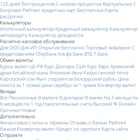
120 дней без процентов
С низким процентом
Виртуальные
С
бонусами
Рейтинг кредитных карт
Бесплатные
Карты
рассрочки
Калькуляторы
Ипотечный калькулятор
Кредитный калькулятор
Калькулятор
автокредита
Калькулятор доходности
Расчетно-кассовое обслуживание
Для ООО
Для ИП
Открытие бесплатно
Торговый эквайринг
С
кредитованием
Сбербанк
Альфа Банк
ВТБ
Т-Банк
Обмен валюты
Курсы валют ЦБ РФ
Курс Доллара США
Курс Евро
Армянский
драм
Китайский юань
Японская йена
Казахстанский тенге
Киргизский сом
Фунт стерлингов
Белорусский рубль
Цена
золота за 1 грамм
Цена серебра за 1 грамм
Конвертер валют
Вклады
Все
Пенсионные
В валюте
В долларах
В юанях
На 3 месяца
На
6 месяцев
На 1 год
Накопительные счета
Высокий %
Онлайн
Срочные
Новые
Дополнительно
Финансовые статьи и термины
Отзывы о банках
Рейтинг
банков
Конвертер валют
Кредит по зарплате
Карта сайта
О проекте